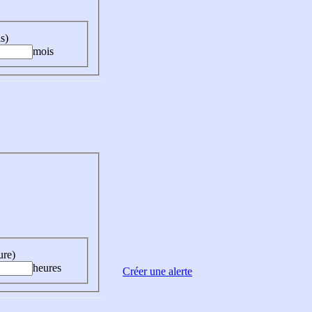
s)
mois
ure)
heures
Créer une alerte