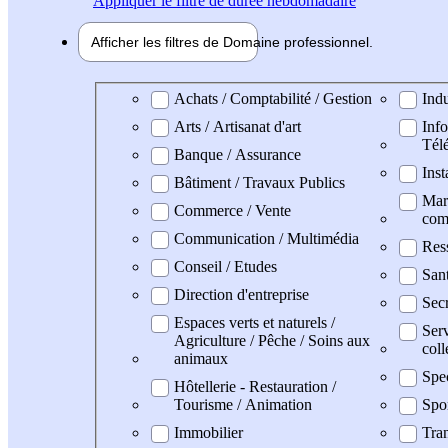
Appliquer
le filtre de durée hebdomadaire
Afficher les filtres de
Domaine pro
fessionnel
Domaine professionel
Achats / Comptabilité / Gestion
Indu
Arts / Artisanat d'art
Info
Tél
Banque / Assurance
Inst
Bâtiment / Travaux Publics
Mark
Commerce / Vente
com
Communication / Multimédia
Res
Conseil / Etudes
San
Direction d'entreprise
Secr
Espaces verts et naturels /
Serv
Agriculture / Pêche / Soins aux
coll
animaux
Spe
Hôtellerie - Restauration /
Tourisme / Animation
Spo
Immobilier
Tran