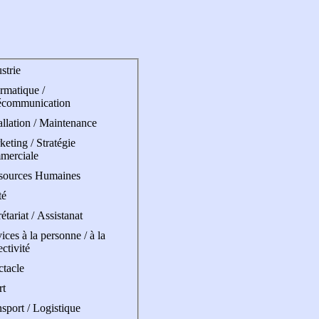
strie
rmatique /
écommunication
allation / Maintenance
eting / Stratégie
merciale
sources Humaines
té
étariat / Assistanat
ices à la personne / à la
ectivité
ctacle
rt
sport / Logistique