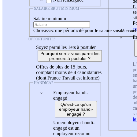
de
l
SALAIRE BRUT MINIMUM
se
si
Salaire minimum
Po
co
Choisissez une périodicité pour le salaire saisi
En
OPPORTUNITÉS
Soyez parmi les 1ers à postuler
Pourquoi serez-vous parmi les
premiers à postuler ?
L'
Offres de plus de 15 jours,
pe
comptant moins de 4 candidatures
en
(dont France Travail est informé)
ha
HANDICAP
un
pr
Employeur handi-
de
engagé
ad
Qu'est-ce qu'un
ca
employeur handi-
sa
engagé ?
le
Un employeur handi-
engagé est un
employeur reconnu