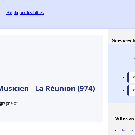
Appliquer
les filtres
Services l
M
usicien - La Réunion (974)
M
hographe ou
Villes
ave
Toulon