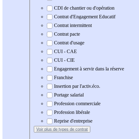
CDI de chantier ou d'opération
Contrat d'Engagement Educatif
Contrat intermittent
Contrat pacte
Contrat d'usage
CUI - CAE
CUI - CIE
Engagement à servir dans la réserve
Franchise
Insertion par l'activ.éco.
Portage salarial
Profession commerciale
Profession libérale
Reprise d'entreprise
Voir plus
de types de contrat