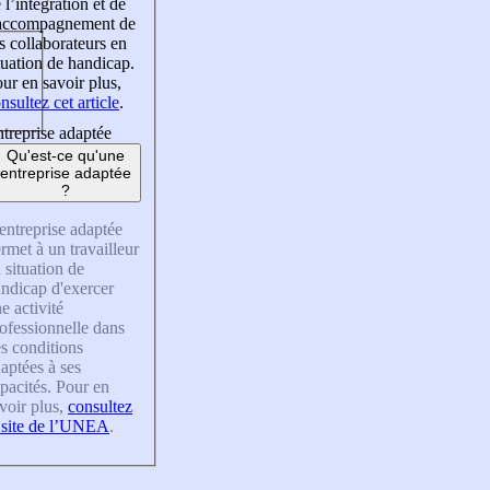
 l’intégration et de
’accompagnement de
s collaborateurs en
tuation de handicap.
ur en savoir plus,
nsultez cet article
.
treprise adaptée
Qu'est-ce qu'une
entreprise adaptée
?
entreprise adaptée
rmet à un travailleur
 situation de
ndicap d'exercer
e activité
ofessionnelle dans
s conditions
aptées à ses
pacités. Pour en
voir plus,
consultez
 site de l’UNEA
.