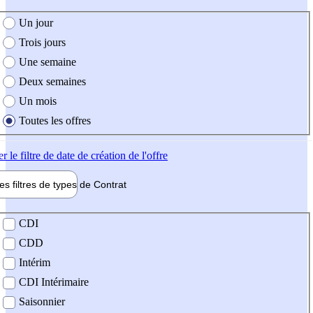
e création de l'offre
Un jour
Trois jours
Une semaine
Deux semaines
Un mois
Toutes les offres
er
le filtre de date de création de l'offre
les filtres de types de
Contrat
de contrat
CDI
CDD
Intérim
CDI Intérimaire
Saisonnier