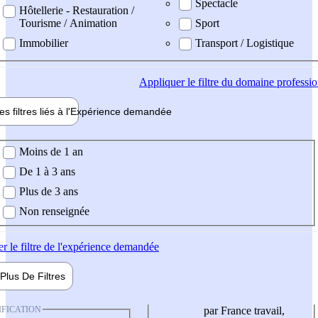
Spectacle
Hôtellerie - Restauration /
Tourisme / Animation
Sport
Immobilier
Transport / Logistique
Appliquer
le filtre du domaine professi
es filtres liés à l'
Expérience
demandée
ience demandée
Moins de 1 an
De 1 à 3 ans
Plus de 3 ans
Non renseignée
er
le filtre de l'expérience demandée
Plus De
Filtres
IFICATION
par France travail,