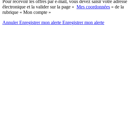
Pour recevoir les offres par e-mail, vous devez saisir votre adresse
électronique et la valider sur la page «
Mes coordonnées
» de la
rubrique « Mon compte »
Annuler
Enregistrer mon alerte
Enregistrer
mon alerte