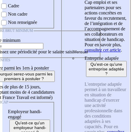
Cap emploi et ses
Cadre
partenaires pour ses
actions concrètes en
Non cadre
faveur du recrutement,
Non renseignée
de l’intégration et de
l’accompagnement de
IRE BRUT MINIMUM
ses collaborateurs en
situation de handicap.
re minimum
Pour en savoir plus,
consultez cet article
.
ssez une périodicité pour le salaire saisi
Entreprise adaptée
NITÉS
Qu'est-ce qu'une
z parmi les 1ers à postuler
entreprise adaptée
?
urquoi serez-vous parmi les
premiers à postuler ?
L'entreprise adaptée
es de plus de 15 jours,
permet à un travailleur
tant moins de 4 candidatures
en situation de
t France Travail est informé)
handicap d'exercer
ICAP
une activité
professionnelle dans
Employeur handi-
des conditions
engagé
adaptées à ses
Qu'est-ce qu'un
capacités. Pour en
employeur handi-
savoir plus,
consultez