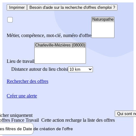
Imprimer
Besoin d'aide sur la recherche d'offres d'emploi ?
Métier, compétence, mot-clé, numéro d'offre
Lieu de travail
Distance autour du lieu choisi
Rechercher
des offres
Créer une alerte
Qui sont n
icher uniquement
 offres France Travail
Cette action recharge la liste des offres
les filtres de
Date de création
de l'offre