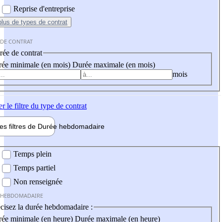
Reprise d'entreprise
plus
de types de contrat
 DE CONTRAT
ée de contrat
ée minimale (en mois)
Durée maximale (en mois)
mois
er
le filtre du type de contrat
les filtres de
Durée hebdo
madaire
 hebdomadaire
Temps plein
Temps partiel
Non renseignée
 HEBDOMADAIRE
cisez la durée hebdomadaire :
ée minimale (en heure)
Durée maximale (en heure)