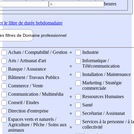
heures
er
le filtre de durée hebdomadaire
les filtres de
Domaine pro
fessionnel
ne professionel
Achats / Comptabilité / Gestion
Industrie
Arts / Artisanat d'art
Informatique /
Télécommunication
Banque / Assurance
Installation / Maintenance
Bâtiment / Travaux Publics
Marketing / Stratégie
Commerce / Vente
commerciale
Communication / Multimédia
Ressources Humaines
Conseil / Etudes
Santé
Direction d'entreprise
Secrétariat / Assistanat
Espaces verts et naturels /
Services à la personne / à l
Agriculture / Pêche / Soins aux
collectivité
animaux