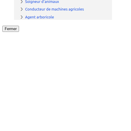
Fermer
Fermer
le détail de l'offre
/
Offre
sur
Offre précéden