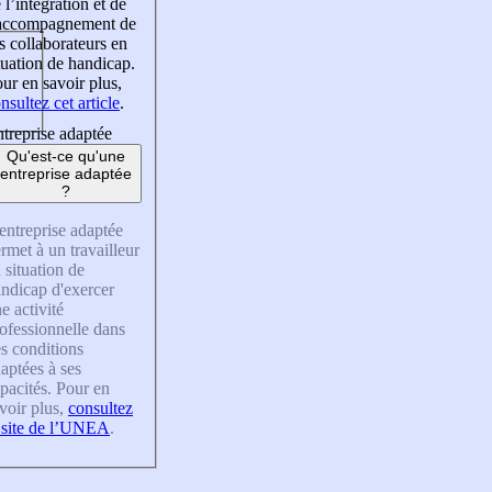
 l’intégration et de
’accompagnement de
s collaborateurs en
tuation de handicap.
ur en savoir plus,
nsultez cet article
.
treprise adaptée
Qu'est-ce qu'une
entreprise adaptée
?
entreprise adaptée
rmet à un travailleur
 situation de
ndicap d'exercer
e activité
ofessionnelle dans
s conditions
aptées à ses
pacités. Pour en
voir plus,
consultez
 site de l’UNEA
.