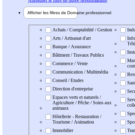
Appliquer
le filtre de durée hebdomadaire
Afficher les filtres de
Domaine pro
fessionnel
Domaine professionel
Achats / Comptabilité / Gestion
Indu
Arts / Artisanat d'art
Info
Tél
Banque / Assurance
Inst
Bâtiment / Travaux Publics
Mark
Commerce / Vente
com
Communication / Multimédia
Res
Conseil / Etudes
San
Direction d'entreprise
Secr
Espaces verts et naturels /
Serv
Agriculture / Pêche / Soins aux
coll
animaux
Spe
Hôtellerie - Restauration /
Tourisme / Animation
Spo
Immobilier
Tran