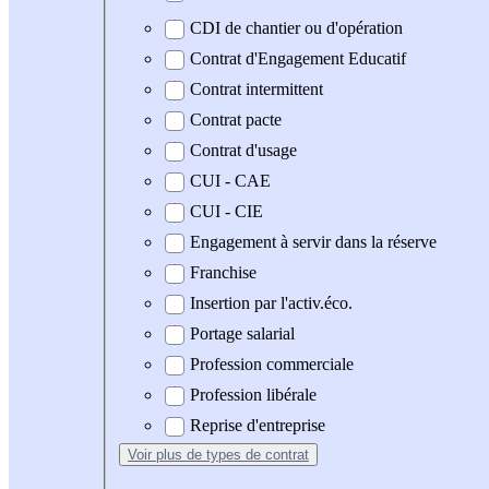
CDI de chantier ou d'opération
Contrat d'Engagement Educatif
Contrat intermittent
Contrat pacte
Contrat d'usage
CUI - CAE
CUI - CIE
Engagement à servir dans la réserve
Franchise
Insertion par l'activ.éco.
Portage salarial
Profession commerciale
Profession libérale
Reprise d'entreprise
Voir plus
de types de contrat