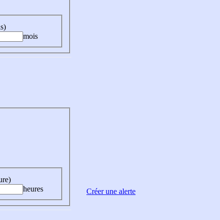
s)
mois
ure)
heures
Créer une alerte