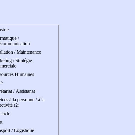
strie
rmatique /
écommunication
allation / Maintenance
eting / Stratégie
merciale
sources Humaines
té
étariat / Assistanat
ices à la personne / à la
ectivité (2)
ctacle
rt
sport / Logistique