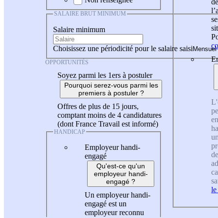
de
l
SALAIRE BRUT MINIMUM
se
si
Salaire minimum
Po
co
Choisissez une périodicité pour le salaire saisi
En
OPPORTUNITÉS
Soyez parmi les 1ers à postuler
Pourquoi serez-vous parmi les
premiers à postuler ?
L'
Offres de plus de 15 jours,
pe
comptant moins de 4 candidatures
en
(dont France Travail est informé)
ha
HANDICAP
un
pr
Employeur handi-
de
engagé
ad
Qu'est-ce qu'un
ca
employeur handi-
sa
engagé ?
le
Un employeur handi-
engagé est un
employeur reconnu