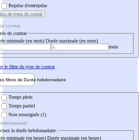
Reprise d'entreprise
plus
de types de contrat
 DE CONTRAT
ée de contrat
ée minimale (en mois)
Durée maximale (en mois)
mois
er
le filtre du type de contrat
les filtres de
Durée hebdo
madaire
 hebdomadaire
Temps plein
Temps partiel
Non renseignée (1)
 HEBDOMADAIRE
cisez la durée hebdomadaire :
ée minimale (en heure)
Durée maximale (en heure)