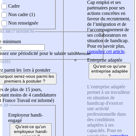
Cap emploi et ses
Cadre
partenaires pour ses
actions concrètes en
Non cadre (1)
faveur du recrutement,
Non renseignée
de l’intégration et de
l’accompagnement de
IRE BRUT MINIMUM
ses collaborateurs en
situation de handicap.
re minimum
Pour en savoir plus,
consultez cet article
.
ssez une périodicité pour le salaire saisi
Entreprise adaptée
NITÉS
Qu'est-ce qu'une
z parmi les 1ers à postuler
entreprise adaptée
?
urquoi serez-vous parmi les
premiers à postuler ?
L'entreprise adaptée
es de plus de 15 jours,
permet à un travailleur
tant moins de 4 candidatures
en situation de
t France Travail est informé)
handicap d'exercer
ICAP
une activité
professionnelle dans
Employeur handi-
des conditions
engagé
adaptées à ses
Qu'est-ce qu'un
capacités. Pour en
employeur handi-
savoir plus,
consultez