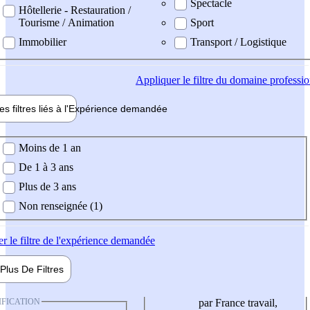
Spectacle
Hôtellerie - Restauration /
Tourisme / Animation
Sport
Immobilier
Transport / Logistique
Appliquer
le filtre du domaine professi
es filtres liés à l'
Expérience
demandée
ience demandée
Moins de 1 an
De 1 à 3 ans
Plus de 3 ans
Non renseignée (1)
er
le filtre de l'expérience demandée
Plus De
Filtres
IFICATION
par France travail,