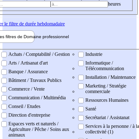
heures
er
le filtre de durée hebdomadaire
les filtres de
Domaine pro
fessionnel
ne professionel
Achats / Comptabilité / Gestion
Industrie
Arts / Artisanat d'art
Informatique /
Télécommunication
Banque / Assurance
Installation / Maintenance
Bâtiment / Travaux Publics
Marketing / Stratégie
Commerce / Vente
commerciale
Communication / Multimédia
Ressources Humaines
Conseil / Etudes
Santé
Direction d'entreprise
Secrétariat / Assistanat
Espaces verts et naturels /
Services à la personne / à l
Agriculture / Pêche / Soins aux
collectivité (1)
animaux