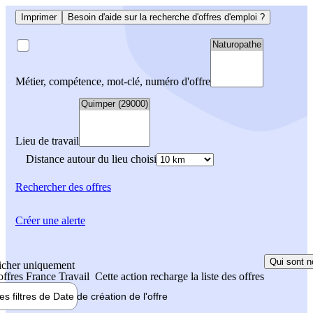
Imprimer
Besoin d'aide sur la recherche d'offres d'emploi ?
Métier, compétence, mot-clé, numéro d'offre
Lieu de travail
Distance autour du lieu choisi
Rechercher
des offres
Créer une alerte
Qui sont n
icher uniquement
 offres France Travail
Cette action recharge la liste des offres
les filtres de
Date de création
de l'offre