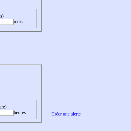
s)
mois
ure)
heures
Créer une alerte