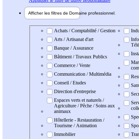
Appliquer
le filtre de durée hebdomadaire
Afficher les filtres de
Domaine pro
fessionnel
Domaine professionel
Achats / Comptabilité / Gestion
Indu
Arts / Artisanat d'art
Info
Tél
Banque / Assurance
Inst
Bâtiment / Travaux Publics
Mark
Commerce / Vente
com
Communication / Multimédia
Res
Conseil / Etudes
San
Direction d'entreprise
Secr
Espaces verts et naturels /
Serv
Agriculture / Pêche / Soins aux
coll
animaux
Spe
Hôtellerie - Restauration /
Tourisme / Animation
Spo
Immobilier
Tran