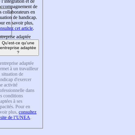
 l’intégration et de
’accompagnement de
s collaborateurs en
tuation de handicap.
ur en savoir plus,
nsultez cet article
.
treprise adaptée
Qu'est-ce qu'une
entreprise adaptée
?
entreprise adaptée
rmet à un travailleur
 situation de
ndicap d'exercer
e activité
ofessionnelle dans
s conditions
aptées à ses
pacités. Pour en
voir plus,
consultez
 site de l’UNEA
.