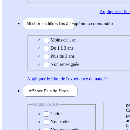
Appliquer
le fil
Afficher les filtres liés à l'
Expérience
demandée
Expérience demandée
Moins de 1 an
De 1 à 3 ans
Plus de 3 ans
Non renseignée
Appliquer
le filtre de l'expérience demandée
Afficher
Plus de
filtres
QUALIFICATION
pa
Ca
Cadre
pa
ac
Non cadre
fa
Non renseignée