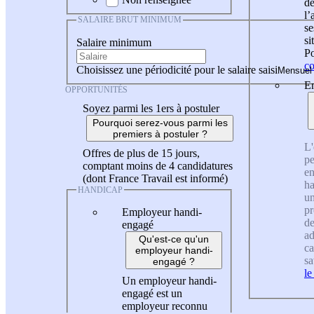
de
l
SALAIRE BRUT MINIMUM
se
si
Salaire minimum
Po
co
Choisissez une périodicité pour le salaire saisi
En
OPPORTUNITÉS
Soyez parmi les 1ers à postuler
Pourquoi serez-vous parmi les
premiers à postuler ?
L'
Offres de plus de 15 jours,
pe
comptant moins de 4 candidatures
en
(dont France Travail est informé)
ha
HANDICAP
un
pr
Employeur handi-
de
engagé
ad
Qu'est-ce qu'un
ca
employeur handi-
sa
engagé ?
le
Un employeur handi-
engagé est un
employeur reconnu