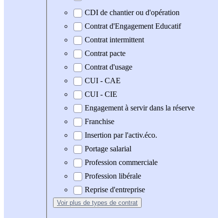
CDI de chantier ou d'opération
Contrat d'Engagement Educatif
Contrat intermittent
Contrat pacte
Contrat d'usage
CUI - CAE
CUI - CIE
Engagement à servir dans la réserve
Franchise
Insertion par l'activ.éco.
Portage salarial
Profession commerciale
Profession libérale
Reprise d'entreprise
Voir plus
de types de contrat