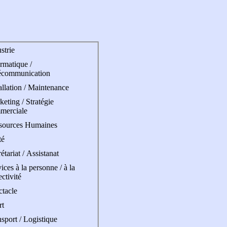
strie
rmatique /
écommunication
allation / Maintenance
eting / Stratégie
merciale
sources Humaines
té
étariat / Assistanat
ices à la personne / à la
ectivité
ctacle
rt
sport / Logistique