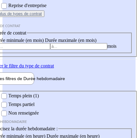
Reprise d'entreprise
plus
de types de contrat
 DE CONTRAT
ée de contrat
ée minimale (en mois)
Durée maximale (en mois)
mois
er
le filtre du type de contrat
les filtres de
Durée hebdo
madaire
 hebdomadaire
Temps plein (1)
Temps partiel
Non renseignée
 HEBDOMADAIRE
cisez la durée hebdomadaire :
ée minimale (en heure)
Durée maximale (en heure)