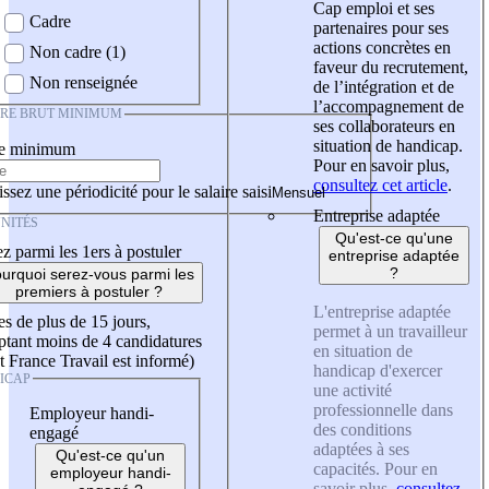
Cap emploi et ses
Cadre
partenaires pour ses
actions concrètes en
Non cadre (1)
faveur du recrutement,
Non renseignée
de l’intégration et de
l’accompagnement de
IRE BRUT MINIMUM
ses collaborateurs en
situation de handicap.
re minimum
Pour en savoir plus,
consultez cet article
.
ssez une périodicité pour le salaire saisi
Entreprise adaptée
NITÉS
Qu'est-ce qu'une
z parmi les 1ers à postuler
entreprise adaptée
?
urquoi serez-vous parmi les
premiers à postuler ?
L'entreprise adaptée
es de plus de 15 jours,
permet à un travailleur
tant moins de 4 candidatures
en situation de
t France Travail est informé)
handicap d'exercer
ICAP
une activité
professionnelle dans
Employeur handi-
des conditions
engagé
adaptées à ses
Qu'est-ce qu'un
capacités. Pour en
employeur handi-
savoir plus,
consultez