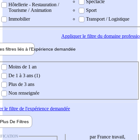
Spectacle
Hôtellerie - Restauration /
Tourisme / Animation
Sport
Immobilier
Transport / Logistique
Appliquer
le filtre du domaine professi
es filtres liés à l'
Expérience
demandée
ience demandée
Moins de 1 an
De 1 à 3 ans (1)
Plus de 3 ans
Non renseignée
er
le filtre de l'expérience demandée
Plus De
Filtres
IFICATION
par France travail,