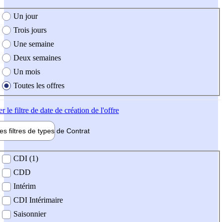
e création de l'offre
Un jour
Trois jours
Une semaine
Deux semaines
Un mois
Toutes les offres
er
le filtre de date de création de l'offre
les filtres de types de
Contrat
de contrat
CDI (1)
CDD
Intérim
CDI Intérimaire
Saisonnier