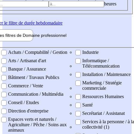
heures
er
le filtre de durée hebdomadaire
les filtres de
Domaine pro
fessionnel
ne professionel
Achats / Comptabilité / Gestion
Industrie
Arts / Artisanat d'art
Informatique /
Télécommunication
Banque / Assurance
Installation / Maintenance
Bâtiment / Travaux Publics
Marketing / Stratégie
Commerce / Vente
commerciale
Communication / Multimédia
Ressources Humaines
Conseil / Etudes
Santé
Direction d'entreprise
Secrétariat / Assistanat
Espaces verts et naturels /
Services à la personne / à l
Agriculture / Pêche / Soins aux
collectivité (1)
animaux