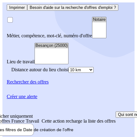
Imprimer
Besoin d'aide sur la recherche d'offres d'emploi ?
Métier, compétence, mot-clé, numéro d'offre
Lieu de travail
Distance autour du lieu choisi
Rechercher
des offres
Créer une alerte
Qui sont n
icher uniquement
 offres France Travail
Cette action recharge la liste des offres
les filtres de
Date de création
de l'offre