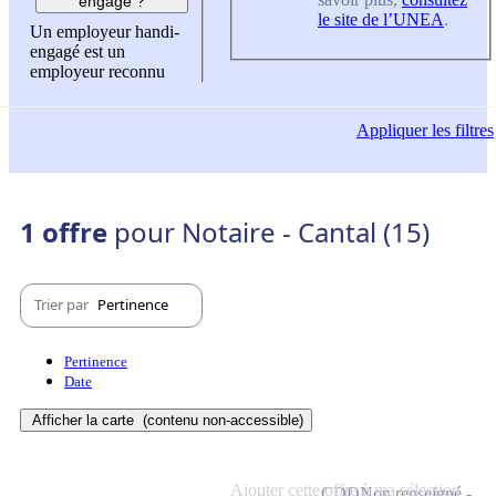
engagé ?
le site de l’UNEA
.
Un employeur handi-
engagé est un
employeur reconnu
Appliquer
les filtres
1 offre
pour Notaire - Cantal (15)
Trier par
Pertinence
Pertinence
Date
Afficher la carte
(contenu non-accessible)
Ajouter cette offre à ma sélection
CDD
Non renseigné