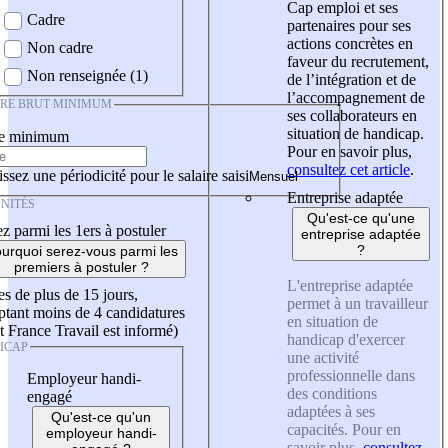
Cap emploi et ses
Cadre
partenaires pour ses
actions concrètes en
Non cadre
faveur du recrutement,
Non renseignée (1)
de l’intégration et de
l’accompagnement de
IRE BRUT MINIMUM
ses collaborateurs en
situation de handicap.
re minimum
Pour en savoir plus,
consultez cet article
.
ssez une périodicité pour le salaire saisi
Entreprise adaptée
NITÉS
Qu'est-ce qu'une
z parmi les 1ers à postuler
entreprise adaptée
?
urquoi serez-vous parmi les
premiers à postuler ?
L'entreprise adaptée
es de plus de 15 jours,
permet à un travailleur
tant moins de 4 candidatures
en situation de
t France Travail est informé)
handicap d'exercer
ICAP
une activité
professionnelle dans
Employeur handi-
des conditions
engagé
adaptées à ses
Qu'est-ce qu'un
capacités. Pour en
employeur handi-
savoir plus,
consultez