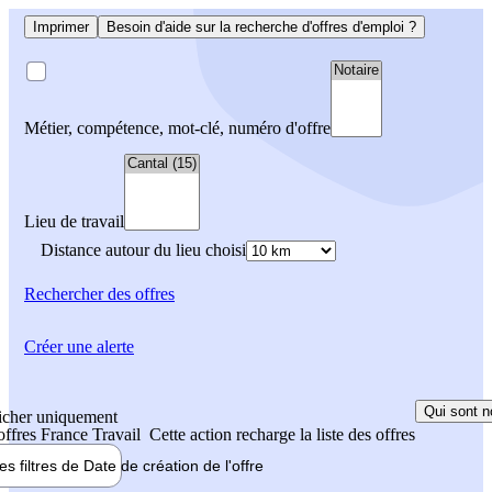
Imprimer
Besoin d'aide sur la recherche d'offres d'emploi ?
Métier, compétence, mot-clé, numéro d'offre
Lieu de travail
Distance autour du lieu choisi
Rechercher
des offres
Créer une alerte
Qui sont n
icher uniquement
 offres France Travail
Cette action recharge la liste des offres
les filtres de
Date de création
de l'offre