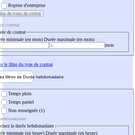
Reprise d'entreprise
plus
de types de contrat
 DE CONTRAT
ée de contrat
ée minimale (en mois)
Durée maximale (en mois)
mois
er
le filtre du type de contrat
les filtres de
Durée hebdo
madaire
 hebdomadaire
Temps plein
Temps partiel
Non renseignée (1)
 HEBDOMADAIRE
cisez la durée hebdomadaire :
ée minimale (en heure)
Durée maximale (en heure)