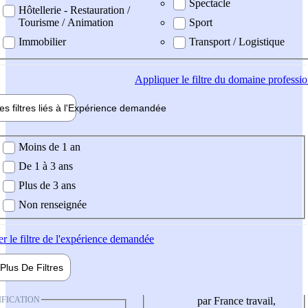
Spectacle
Hôtellerie - Restauration /
Tourisme / Animation
Sport
Immobilier
Transport / Logistique
Appliquer
le filtre du domaine professi
es filtres liés à l'
Expérience
demandée
ience demandée
Moins de 1 an
De 1 à 3 ans
Plus de 3 ans
Non renseignée
er
le filtre de l'expérience demandée
Plus De
Filtres
IFICATION
par France travail,