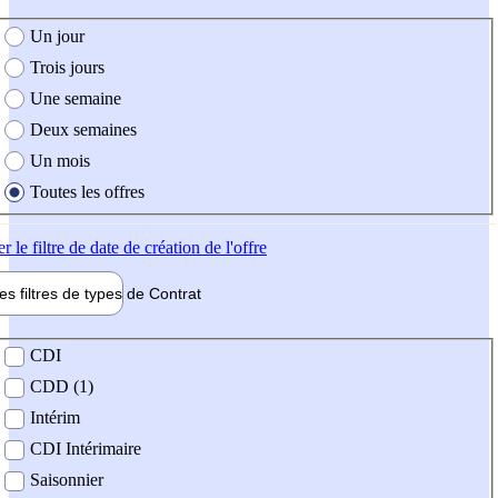
e création de l'offre
Un jour
Trois jours
Une semaine
Deux semaines
Un mois
Toutes les offres
er
le filtre de date de création de l'offre
les filtres de types de
Contrat
de contrat
CDI
CDD (1)
Intérim
CDI Intérimaire
Saisonnier