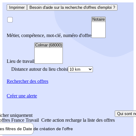
Imprimer
Besoin d'aide sur la recherche d'offres d'emploi ?
Métier, compétence, mot-clé, numéro d'offre
Lieu de travail
Distance autour du lieu choisi
Rechercher
des offres
Créer une alerte
Qui sont n
icher uniquement
 offres France Travail
Cette action recharge la liste des offres
les filtres de
Date de création
de l'offre