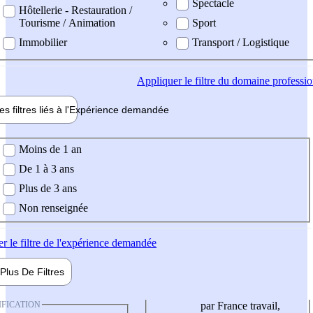
Spectacle
Hôtellerie - Restauration /
Tourisme / Animation
Sport
Immobilier
Transport / Logistique
Appliquer
le filtre du domaine professi
es filtres liés à l'
Expérience
demandée
ience demandée
Moins de 1 an
De 1 à 3 ans
Plus de 3 ans
Non renseignée
er
le filtre de l'expérience demandée
Plus De
Filtres
IFICATION
par France travail,