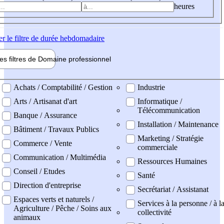
heures
er
le filtre de durée hebdomadaire
les filtres de
Domaine pro
fessionnel
ne professionel
Achats / Comptabilité / Gestion
Industrie
Arts / Artisanat d'art
Informatique /
Télécommunication
Banque / Assurance
Installation / Maintenance
Bâtiment / Travaux Publics
Marketing / Stratégie
Commerce / Vente
commerciale
Communication / Multimédia
Ressources Humaines
Conseil / Etudes
Santé
Direction d'entreprise
Secrétariat / Assistanat
Espaces verts et naturels /
Services à la personne / à l
Agriculture / Pêche / Soins aux
collectivité
animaux