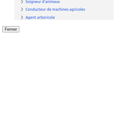
Fermer
Fermer
le détail de l'offre
/
Offre
sur
Offre précéden