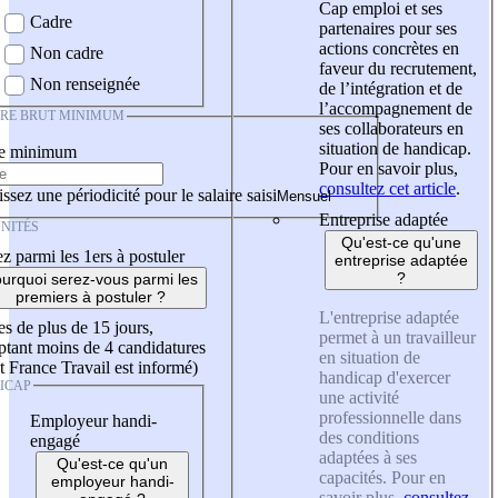
Cap emploi et ses
Cadre
partenaires pour ses
actions concrètes en
Non cadre
faveur du recrutement,
Non renseignée
de l’intégration et de
l’accompagnement de
IRE BRUT MINIMUM
ses collaborateurs en
situation de handicap.
re minimum
Pour en savoir plus,
consultez cet article
.
ssez une périodicité pour le salaire saisi
Entreprise adaptée
NITÉS
Qu'est-ce qu'une
z parmi les 1ers à postuler
entreprise adaptée
?
urquoi serez-vous parmi les
premiers à postuler ?
L'entreprise adaptée
es de plus de 15 jours,
permet à un travailleur
tant moins de 4 candidatures
en situation de
t France Travail est informé)
handicap d'exercer
ICAP
une activité
professionnelle dans
Employeur handi-
des conditions
engagé
adaptées à ses
Qu'est-ce qu'un
capacités. Pour en
employeur handi-
savoir plus,
consultez