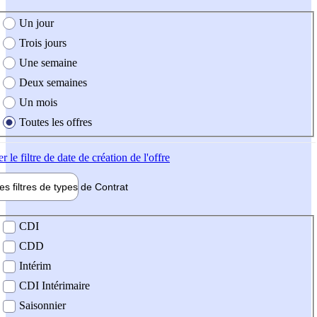
e création de l'offre
Un jour
Trois jours
Une semaine
Deux semaines
Un mois
Toutes les offres
er
le filtre de date de création de l'offre
les filtres de types de
Contrat
de contrat
CDI
CDD
Intérim
CDI Intérimaire
Saisonnier