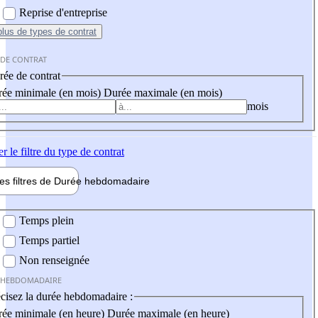
Reprise d'entreprise
plus
de types de contrat
 DE CONTRAT
ée de contrat
ée minimale (en mois)
Durée maximale (en mois)
mois
er
le filtre du type de contrat
les filtres de
Durée hebdo
madaire
 hebdomadaire
Temps plein
Temps partiel
Non renseignée
 HEBDOMADAIRE
cisez la durée hebdomadaire :
ée minimale (en heure)
Durée maximale (en heure)