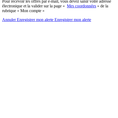
Pour recevoir les offres par e-mail, vous devez saisir votre adresse
électronique et la valider sur la page «
Mes coordonnées
» de la
rubrique « Mon compte »
Annuler
Enregistrer mon alerte
Enregistrer
mon alerte