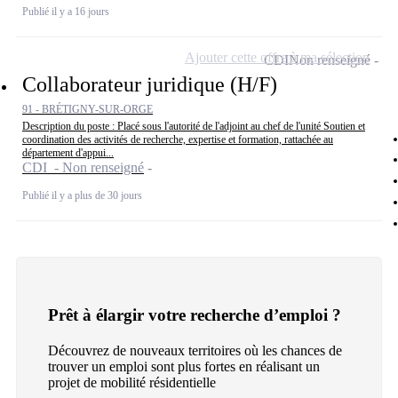
Publié il y a 16 jours
Ajouter cette offre à ma sélection
CDI
Non renseigné
Collaborateur juridique (H/F)
91 - BRÉTIGNY-SUR-ORGE
Description du poste : Placé sous l'autorité de l'adjoint au chef de l'unité Soutien et
coordination des activités de recherche, expertise et formation, rattachée au
département d'appui...
CDI - Non renseigné
Publié il y a plus de 30 jours
Prêt à élargir votre recherche d’emploi ?
Découvrez de nouveaux territoires où les chances de
trouver un emploi sont plus fortes en réalisant un
projet de mobilité résidentielle