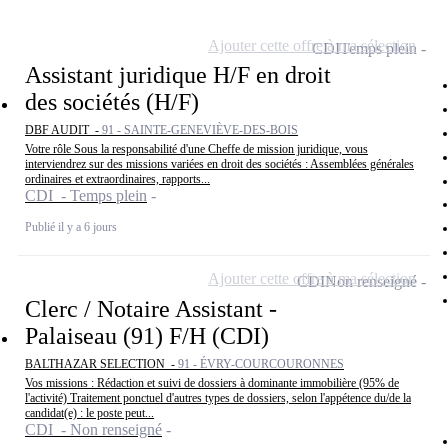
Ajouter cette offre à ma sélection
CDI
Temps plein
Assistant juridique H/F en droit
des sociétés (H/F)
DBF AUDIT -
91 - SAINTE-GENEVIÈVE-DES-BOIS
Votre rôle Sous la responsabilité d'une Cheffe de mission juridique, vous
interviendrez sur des missions variées en droit des sociétés : Assemblées générales
ordinaires et extraordinaires, rapports...
CDI - Temps plein
Publié il y a 6 jours
Ajouter cette offre à ma sélection
CDI
Non renseigné
Clerc / Notaire Assistant -
Palaiseau (91) F/H (CDI)
BALTHAZAR SELECTION -
91 - ÉVRY-COURCOURONNES
Vos missions : Rédaction et suivi de dossiers à dominante immobilière (95% de
l'activité) Traitement ponctuel d'autres types de dossiers, selon l'appétence du/de la
candidat(e) : le poste peut...
CDI - Non renseigné