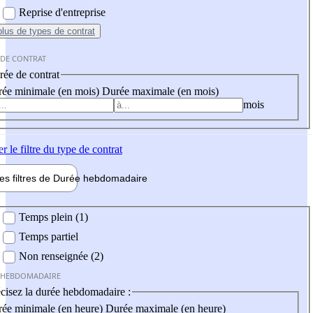
Reprise d'entreprise
plus
de types de contrat
 DE CONTRAT
ée de contrat
ée minimale (en mois)
Durée maximale (en mois)
mois
er
le filtre du type de contrat
les filtres de
Durée hebdo
madaire
 hebdomadaire
Temps plein (1)
Temps partiel
Non renseignée (2)
 HEBDOMADAIRE
cisez la durée hebdomadaire :
ée minimale (en heure)
Durée maximale (en heure)