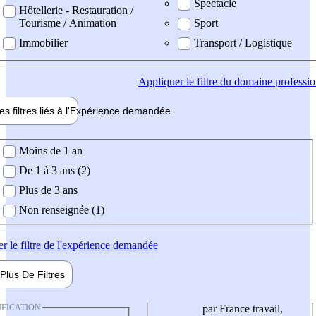
Spectacle
Hôtellerie - Restauration /
Tourisme / Animation
Sport
Immobilier
Transport / Logistique
Appliquer
le filtre du domaine professi
es filtres liés à l'
Expérience
demandée
ience demandée
Moins de 1 an
De 1 à 3 ans (2)
Plus de 3 ans
Non renseignée (1)
er
le filtre de l'expérience demandée
Plus De
Filtres
IFICATION
par France travail,