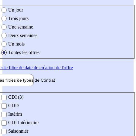
e création de l'offre
Un jour
Trois jours
Une semaine
Deux semaines
Un mois
Toutes les offres
er
le filtre de date de création de l'offre
les filtres de types de
Contrat
de contrat
CDI (3)
CDD
Intérim
CDI Intérimaire
Saisonnier