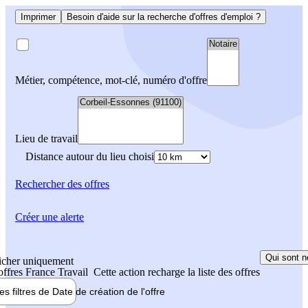
Imprimer
Besoin d'aide sur la recherche d'offres d'emploi ?
Métier, compétence, mot-clé, numéro d'offre
Lieu de travail
Distance autour du lieu choisi
Rechercher
des offres
Créer une alerte
Qui sont n
icher uniquement
 offres France Travail
Cette action recharge la liste des offres
les filtres de
Date de création
de l'offre