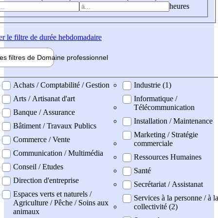
heures
er
le filtre de durée hebdomadaire
les filtres de
Domaine pro
fessionnel
ne professionel
Achats / Comptabilité / Gestion
Industrie (1)
Arts / Artisanat d'art
Informatique /
Télécommunication
Banque / Assurance
Installation / Maintenance
Bâtiment / Travaux Publics
Marketing / Stratégie
Commerce / Vente
commerciale
Communication / Multimédia
Ressources Humaines
Conseil / Etudes
Santé
Direction d'entreprise
Secrétariat / Assistanat
Espaces verts et naturels /
Services à la personne / à l
Agriculture / Pêche / Soins aux
collectivité (2)
animaux