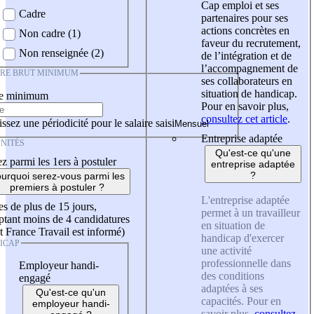
Cap emploi et ses
Cadre
partenaires pour ses
actions concrètes en
Non cadre (1)
faveur du recrutement,
Non renseignée (2)
de l’intégration et de
l’accompagnement de
IRE BRUT MINIMUM
ses collaborateurs en
situation de handicap.
re minimum
Pour en savoir plus,
consultez cet article
.
ssez une périodicité pour le salaire saisi
Entreprise adaptée
NITÉS
Qu'est-ce qu'une
z parmi les 1ers à postuler
entreprise adaptée
?
urquoi serez-vous parmi les
premiers à postuler ?
L'entreprise adaptée
es de plus de 15 jours,
permet à un travailleur
tant moins de 4 candidatures
en situation de
t France Travail est informé)
handicap d'exercer
ICAP
une activité
professionnelle dans
Employeur handi-
des conditions
engagé
adaptées à ses
Qu'est-ce qu'un
capacités. Pour en
employeur handi-
savoir plus,
consultez