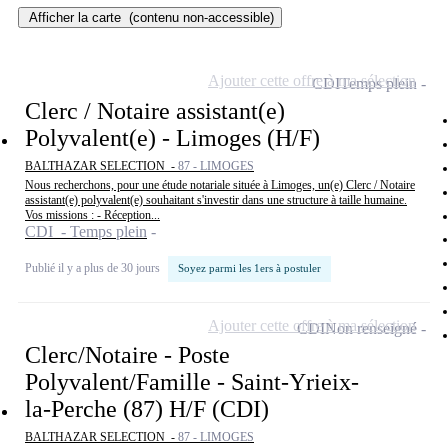
Afficher la carte
(contenu non-accessible)
Ajouter cette offre à ma sélection
CDI
Temps plein
Clerc / Notaire assistant(e)
Polyvalent(e) - Limoges (H/F)
BALTHAZAR SELECTION -
87 - LIMOGES
Nous recherchons, pour une étude notariale située à Limoges, un(e) Clerc / Notaire
assistant(e) polyvalent(e) souhaitant s'investir dans une structure à taille humaine.
Vos missions : - Réception...
CDI - Temps plein
Publié il y a plus de 30 jours
Soyez parmi les 1ers à postuler
Ajouter cette offre à ma sélection
CDI
Non renseigné
Clerc/Notaire - Poste
Polyvalent/Famille - Saint-Yrieix-
la-Perche (87) H/F (CDI)
BALTHAZAR SELECTION -
87 - LIMOGES