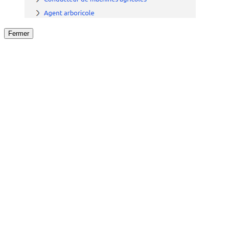
Fermer
Fermer
le détail de l'offre
/
Offre
sur
Offre précéden