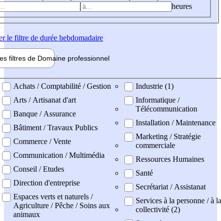
heures
er
le filtre de durée hebdomadaire
les filtres de
Domaine pro
fessionnel
ne professionel
Achats / Comptabilité / Gestion
Industrie (1)
Arts / Artisanat d'art
Informatique /
Télécommunication
Banque / Assurance
Installation / Maintenance
Bâtiment / Travaux Publics
Marketing / Stratégie
Commerce / Vente
commerciale
Communication / Multimédia
Ressources Humaines
Conseil / Etudes
Santé
Direction d'entreprise
Secrétariat / Assistanat
Espaces verts et naturels /
Services à la personne / à l
Agriculture / Pêche / Soins aux
collectivité (2)
animaux