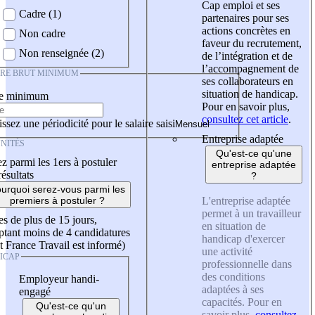
Cap emploi et ses
Cadre (1)
partenaires pour ses
actions concrètes en
Non cadre
faveur du recrutement,
Non renseignée (2)
de l’intégration et de
l’accompagnement de
IRE BRUT MINIMUM
ses collaborateurs en
situation de handicap.
re minimum
Pour en savoir plus,
consultez cet article
.
ssez une périodicité pour le salaire saisi
Entreprise adaptée
NITÉS
Qu'est-ce qu'une
z parmi les 1ers à postuler
entreprise adaptée
résultats
?
urquoi serez-vous parmi les
L'entreprise adaptée
premiers à postuler ?
permet à un travailleur
es de plus de 15 jours,
en situation de
tant moins de 4 candidatures
handicap d'exercer
t France Travail est informé)
une activité
ICAP
professionnelle dans
des conditions
Employeur handi-
adaptées à ses
engagé
capacités. Pour en
Qu'est-ce qu'un
savoir plus,
consultez