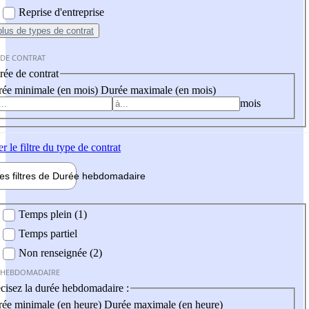
Reprise d'entreprise
plus
de types de contrat
 DE CONTRAT
ée de contrat
ée minimale (en mois)
Durée maximale (en mois)
mois
er
le filtre du type de contrat
les filtres de
Durée hebdo
madaire
 hebdomadaire
Temps plein (1)
Temps partiel
Non renseignée (2)
 HEBDOMADAIRE
cisez la durée hebdomadaire :
ée minimale (en heure)
Durée maximale (en heure)