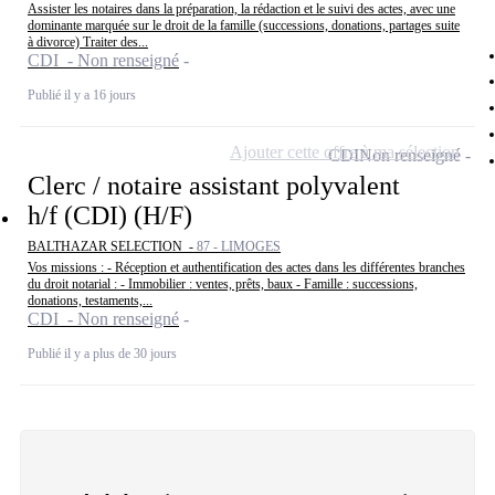
Assister les notaires dans la préparation, la rédaction et le suivi des actes, avec une
dominante marquée sur le droit de la famille (successions, donations, partages suite
à divorce) Traiter des...
CDI - Non renseigné
Publié il y a 16 jours
Ajouter cette offre à ma sélection
CDI
Non renseigné
Clerc / notaire assistant polyvalent
h/f (CDI) (H/F)
BALTHAZAR SELECTION -
87 - LIMOGES
Vos missions : - Réception et authentification des actes dans les différentes branches
du droit notarial : - Immobilier : ventes, prêts, baux - Famille : successions,
donations, testaments,...
CDI - Non renseigné
Publié il y a plus de 30 jours