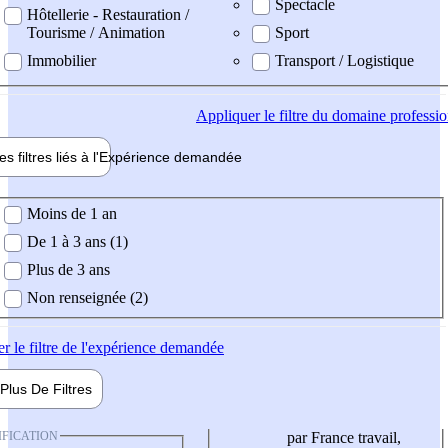
Spectacle
Hôtellerie - Restauration /
Tourisme / Animation
Sport
Immobilier
Transport / Logistique
Appliquer
le filtre du domaine professi
es filtres liés à l'
Expérience
demandée
ience demandée
Moins de 1 an
De 1 à 3 ans (1)
Plus de 3 ans
Non renseignée (2)
er
le filtre de l'expérience demandée
Plus De
Filtres
IFICATION
par France travail,