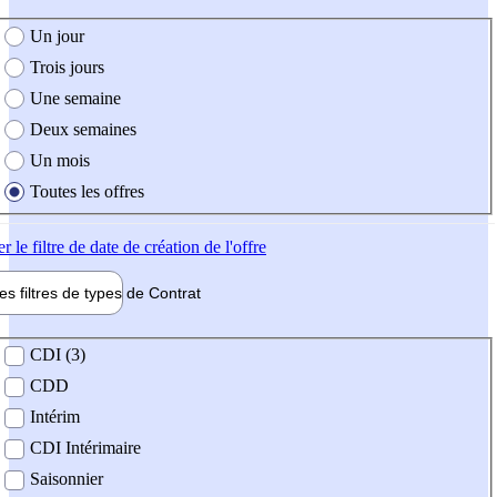
e création de l'offre
Un jour
Trois jours
Une semaine
Deux semaines
Un mois
Toutes les offres
er
le filtre de date de création de l'offre
les filtres de types de
Contrat
de contrat
CDI (3)
CDD
Intérim
CDI Intérimaire
Saisonnier