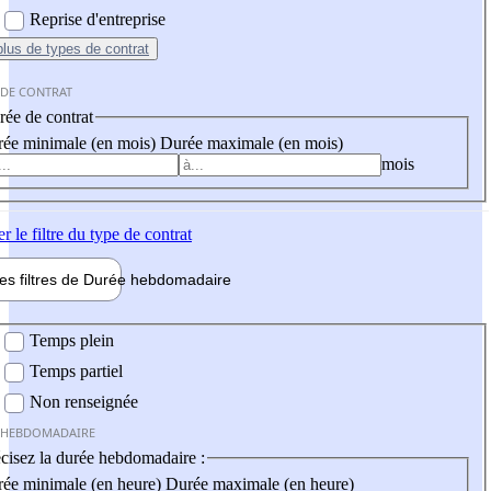
Reprise d'entreprise
plus
de types de contrat
 DE CONTRAT
ée de contrat
ée minimale (en mois)
Durée maximale (en mois)
mois
er
le filtre du type de contrat
les filtres de
Durée hebdo
madaire
 hebdomadaire
Temps plein
Temps partiel
Non renseignée
 HEBDOMADAIRE
cisez la durée hebdomadaire :
ée minimale (en heure)
Durée maximale (en heure)