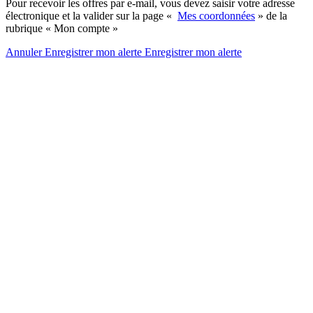
Pour recevoir les offres par e-mail, vous devez saisir votre adresse
électronique et la valider sur la page «
Mes coordonnées
» de la
rubrique « Mon compte »
Annuler
Enregistrer mon alerte
Enregistrer
mon alerte