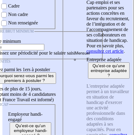
Cap emploi et ses
Cadre
partenaires pour ses
actions concrètes en
Non cadre
faveur du recrutement,
Non renseignée
de l’intégration et de
l’accompagnement de
IRE BRUT MINIMUM
ses collaborateurs en
situation de handicap.
re minimum
Pour en savoir plus,
consultez cet article
.
ssez une périodicité pour le salaire saisi
Entreprise adaptée
NITÉS
Qu'est-ce qu'une
z parmi les 1ers à postuler
entreprise adaptée
?
urquoi serez-vous parmi les
premiers à postuler ?
L'entreprise adaptée
es de plus de 15 jours,
permet à un travailleur
tant moins de 4 candidatures
en situation de
t France Travail est informé)
handicap d'exercer
ICAP
une activité
professionnelle dans
Employeur handi-
des conditions
engagé
adaptées à ses
Qu'est-ce qu'un
capacités. Pour en
employeur handi-
savoir plus,
consultez