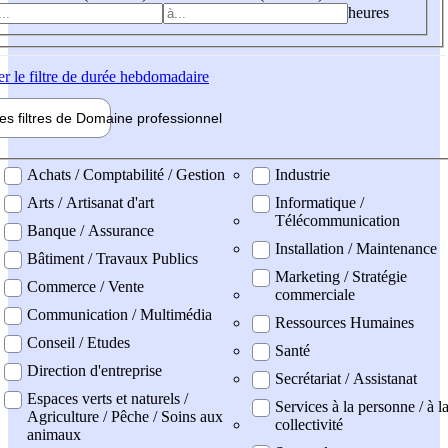
heures
er
le filtre de durée hebdomadaire
les filtres de
Domaine pro
fessionnel
ne professionel
Achats / Comptabilité / Gestion
Industrie
Arts / Artisanat d'art
Informatique /
Télécommunication
Banque / Assurance
Installation / Maintenance
Bâtiment / Travaux Publics
Marketing / Stratégie
Commerce / Vente
commerciale
Communication / Multimédia
Ressources Humaines
Conseil / Etudes
Santé
Direction d'entreprise
Secrétariat / Assistanat
Espaces verts et naturels /
Services à la personne / à l
Agriculture / Pêche / Soins aux
collectivité
animaux