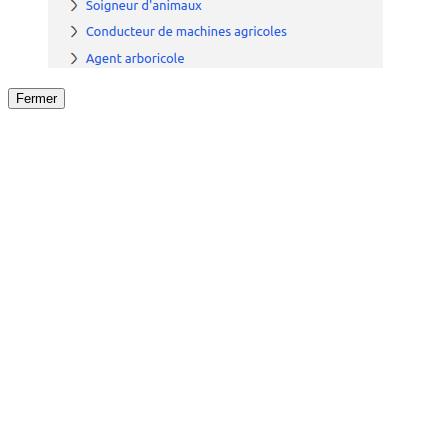
Fermer
Fermer
le détail de l'offre
/
Offre
sur
Offre précéden