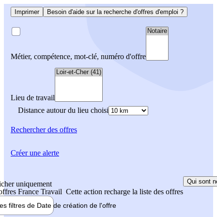
Imprimer
Besoin d'aide sur la recherche d'offres d'emploi ?
Métier, compétence, mot-clé, numéro d'offre
Lieu de travail
Distance autour du lieu choisi
Rechercher
des offres
Créer une alerte
Qui sont n
icher uniquement
 offres France Travail
Cette action recharge la liste des offres
les filtres de
Date de création
de l'offre