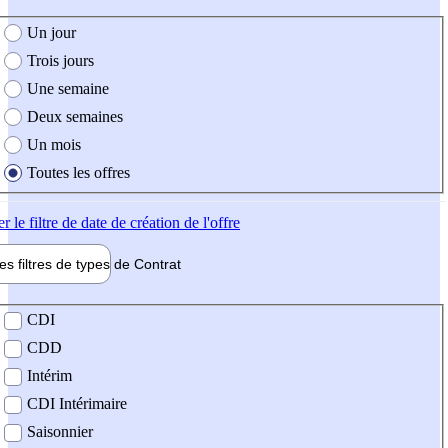
e création de l'offre
Un jour
Trois jours
Une semaine
Deux semaines
Un mois
Toutes les offres
er
le filtre de date de création de l'offre
les filtres de types de
Contrat
de contrat
CDI
CDD
Intérim
CDI Intérimaire
Saisonnier