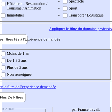
Spectacle
Hôtellerie - Restauration /
Tourisme / Animation
Sport
Immobilier
Transport / Logistique
Appliquer
le filtre du domaine professi
es filtres liés à l'
Expérience
demandée
ience demandée
Moins de 1 an
De 1 à 3 ans
Plus de 3 ans
Non renseignée
er
le filtre de l'expérience demandée
Plus De
Filtres
IFICATION
par France travail,