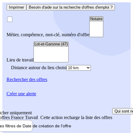
Imprimer
Besoin d'aide sur la recherche d'offres d'emploi ?
Métier, compétence, mot-clé, numéro d'offre
Lieu de travail
Distance autour du lieu choisi
Rechercher
des offres
Créer une alerte
Qui sont n
icher uniquement
 offres France Travail
Cette action recharge la liste des offres
les filtres de
Date de création
de l'offre