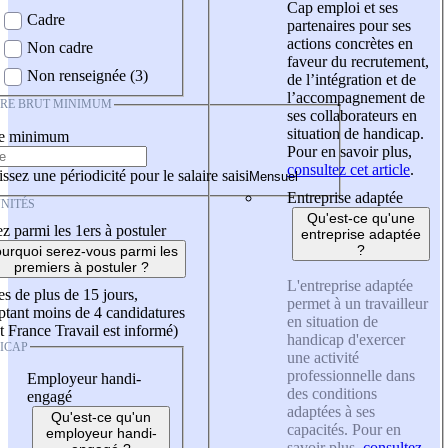
Cap emploi et ses
Cadre
partenaires pour ses
actions concrètes en
Non cadre
faveur du recrutement,
Non renseignée (3)
de l’intégration et de
l’accompagnement de
IRE BRUT MINIMUM
ses collaborateurs en
situation de handicap.
re minimum
Pour en savoir plus,
consultez cet article
.
ssez une périodicité pour le salaire saisi
Entreprise adaptée
NITÉS
Qu'est-ce qu'une
z parmi les 1ers à postuler
entreprise adaptée
?
urquoi serez-vous parmi les
premiers à postuler ?
L'entreprise adaptée
es de plus de 15 jours,
permet à un travailleur
tant moins de 4 candidatures
en situation de
t France Travail est informé)
handicap d'exercer
ICAP
une activité
professionnelle dans
Employeur handi-
des conditions
engagé
adaptées à ses
Qu'est-ce qu'un
capacités. Pour en
employeur handi-
savoir plus,
consultez