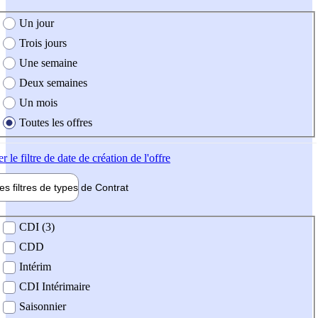
e création de l'offre
Un jour
Trois jours
Une semaine
Deux semaines
Un mois
Toutes les offres
er
le filtre de date de création de l'offre
les filtres de types de
Contrat
de contrat
CDI (3)
CDD
Intérim
CDI Intérimaire
Saisonnier