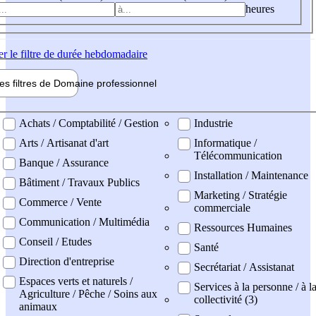
heures
er
le filtre de durée hebdomadaire
les filtres de
Domaine pro
fessionnel
ne professionel
Achats / Comptabilité / Gestion
Industrie
Arts / Artisanat d'art
Informatique /
Télécommunication
Banque / Assurance
Installation / Maintenance
Bâtiment / Travaux Publics
Marketing / Stratégie
Commerce / Vente
commerciale
Communication / Multimédia
Ressources Humaines
Conseil / Etudes
Santé
Direction d'entreprise
Secrétariat / Assistanat
Espaces verts et naturels /
Services à la personne / à l
Agriculture / Pêche / Soins aux
collectivité (3)
animaux