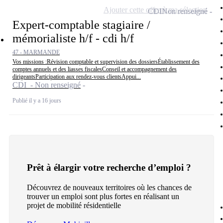
Ajouter cette offre à ma sélection
CDI
Non renseigné
Expert-comptable stagiaire /
mémorialiste h/f - cdi h/f
47 - MARMANDE
Vos missions :Révision comptable et supervision des dossiersÉtablissement des
comptes annuels et des liasses fiscalesConseil et accompagnement des
dirigeantsParticipation aux rendez-vous clientsAppui...
CDI - Non renseigné
Publié il y a 16 jours
Prêt à élargir votre recherche d’emploi ?
Découvrez de nouveaux territoires où les chances de
trouver un emploi sont plus fortes en réalisant un
projet de mobilité résidentielle