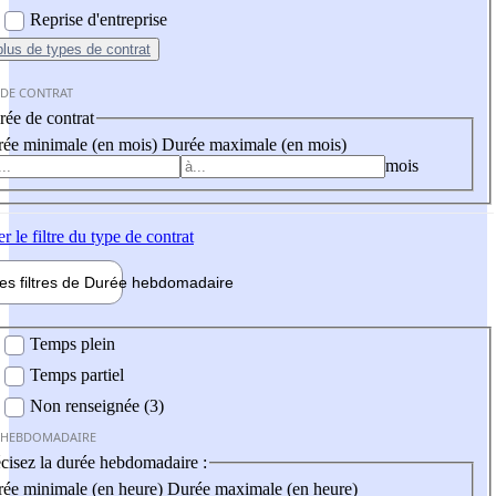
Reprise d'entreprise
plus
de types de contrat
 DE CONTRAT
ée de contrat
ée minimale (en mois)
Durée maximale (en mois)
mois
er
le filtre du type de contrat
les filtres de
Durée hebdo
madaire
 hebdomadaire
Temps plein
Temps partiel
Non renseignée (3)
 HEBDOMADAIRE
cisez la durée hebdomadaire :
ée minimale (en heure)
Durée maximale (en heure)