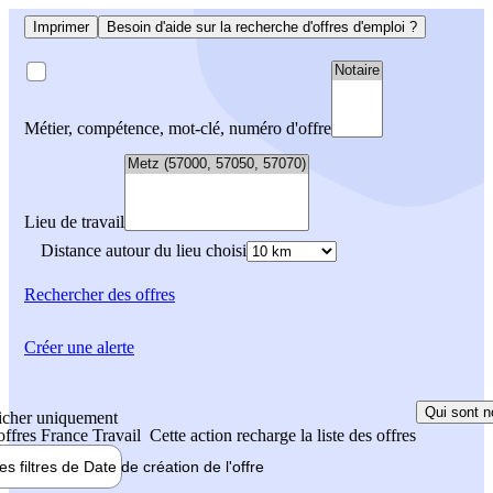
Imprimer
Besoin d'aide sur la recherche d'offres d'emploi ?
Métier, compétence, mot-clé, numéro d'offre
Lieu de travail
Distance autour du lieu choisi
Rechercher
des offres
Créer une alerte
Qui sont n
icher uniquement
 offres France Travail
Cette action recharge la liste des offres
les filtres de
Date de création
de l'offre