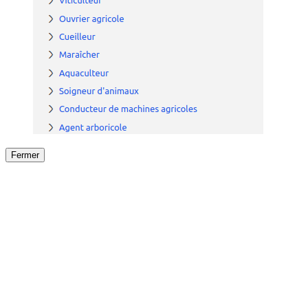
Fermer
Fermer
le détail de l'offre
/
Offre
sur
Offre précéden