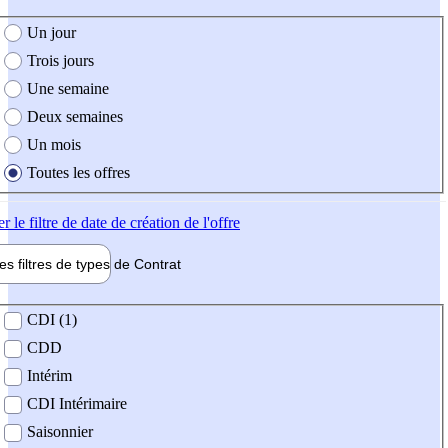
e création de l'offre
Un jour
Trois jours
Une semaine
Deux semaines
Un mois
Toutes les offres
er
le filtre de date de création de l'offre
les filtres de types de
Contrat
de contrat
CDI (1)
CDD
Intérim
CDI Intérimaire
Saisonnier