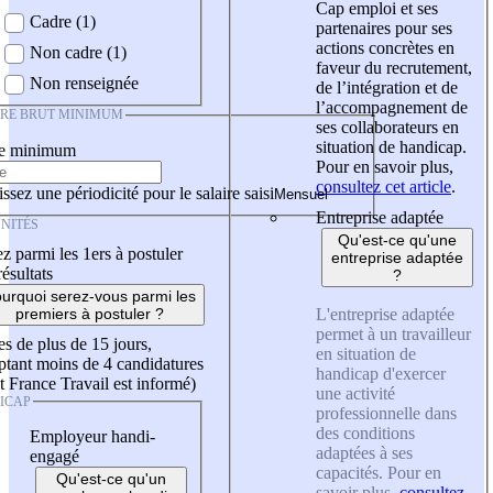
Cap emploi et ses
Cadre (1)
partenaires pour ses
actions concrètes en
Non cadre (1)
faveur du recrutement,
Non renseignée
de l’intégration et de
l’accompagnement de
IRE BRUT MINIMUM
ses collaborateurs en
situation de handicap.
re minimum
Pour en savoir plus,
consultez cet article
.
ssez une périodicité pour le salaire saisi
Entreprise adaptée
NITÉS
Qu'est-ce qu'une
z parmi les 1ers à postuler
entreprise adaptée
résultats
?
urquoi serez-vous parmi les
L'entreprise adaptée
premiers à postuler ?
permet à un travailleur
es de plus de 15 jours,
en situation de
tant moins de 4 candidatures
handicap d'exercer
t France Travail est informé)
une activité
ICAP
professionnelle dans
des conditions
Employeur handi-
adaptées à ses
engagé
capacités. Pour en
Qu'est-ce qu'un
savoir plus,
consultez