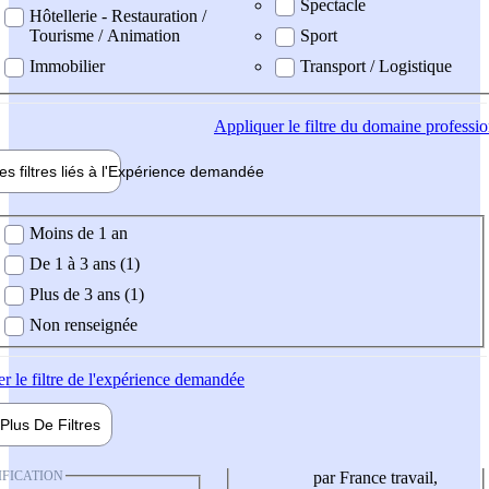
Spectacle
Hôtellerie - Restauration /
Tourisme / Animation
Sport
Immobilier
Transport / Logistique
Appliquer
le filtre du domaine professi
es filtres liés à l'
Expérience
demandée
ience demandée
Moins de 1 an
De 1 à 3 ans (1)
Plus de 3 ans (1)
Non renseignée
er
le filtre de l'expérience demandée
Plus De
Filtres
IFICATION
par France travail,