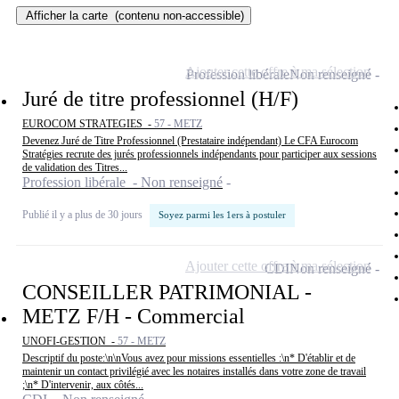
Afficher la carte
(contenu non-accessible)
Ajouter cette offre à ma sélection
Profession libérale
Non renseigné
Juré de titre professionnel (H/F)
EUROCOM STRATEGIES -
57 - METZ
Devenez Juré de Titre Professionnel (Prestataire indépendant) Le CFA Eurocom
Stratégies recrute des jurés professionnels indépendants pour participer aux sessions
de validation des Titres...
Profession libérale - Non renseigné
Publié il y a plus de 30 jours
Soyez parmi les 1ers à postuler
Ajouter cette offre à ma sélection
CDI
Non renseigné
CONSEILLER PATRIMONIAL -
METZ F/H - Commercial
UNOFI-GESTION -
57 - METZ
Descriptif du poste:\n\nVous avez pour missions essentielles :\n* D'établir et de
maintenir un contact privilégié avec les notaires installés dans votre zone de travail
;\n* D'intervenir, aux côtés...