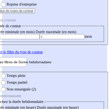
Reprise d'entreprise
plus
de types de contrat
 DE CONTRAT
ée de contrat
ée minimale (en mois)
Durée maximale (en mois)
mois
er
le filtre du type de contrat
les filtres de
Durée hebdo
madaire
 hebdomadaire
Temps plein
Temps partiel
Non renseignée (2)
 HEBDOMADAIRE
cisez la durée hebdomadaire :
ée minimale (en heure)
Durée maximale (en heure)