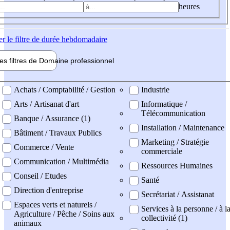
heures
er
le filtre de durée hebdomadaire
les filtres de
Domaine pro
fessionnel
ne professionel
Achats / Comptabilité / Gestion
Industrie
Arts / Artisanat d'art
Informatique /
Télécommunication
Banque / Assurance (1)
Installation / Maintenance
Bâtiment / Travaux Publics
Marketing / Stratégie
Commerce / Vente
commerciale
Communication / Multimédia
Ressources Humaines
Conseil / Etudes
Santé
Direction d'entreprise
Secrétariat / Assistanat
Espaces verts et naturels /
Services à la personne / à l
Agriculture / Pêche / Soins aux
collectivité (1)
animaux