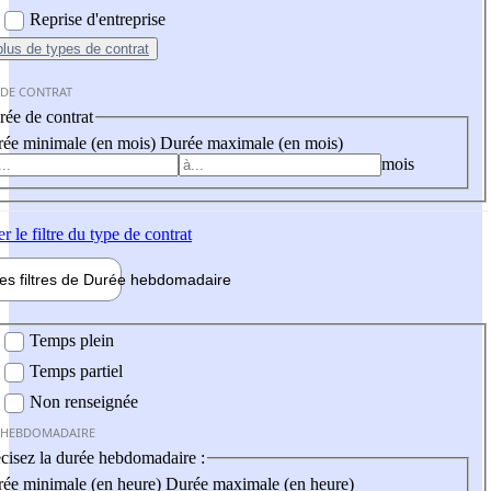
Reprise d'entreprise
plus
de types de contrat
 DE CONTRAT
ée de contrat
ée minimale (en mois)
Durée maximale (en mois)
mois
er
le filtre du type de contrat
les filtres de
Durée hebdo
madaire
 hebdomadaire
Temps plein
Temps partiel
Non renseignée
 HEBDOMADAIRE
cisez la durée hebdomadaire :
ée minimale (en heure)
Durée maximale (en heure)