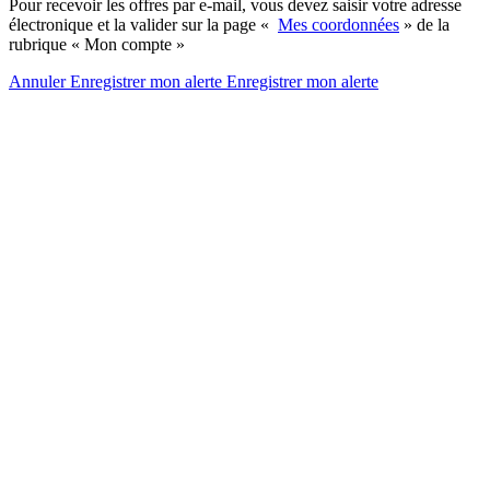
Pour recevoir les offres par e-mail, vous devez saisir votre adresse
électronique et la valider sur la page «
Mes coordonnées
» de la
rubrique « Mon compte »
Annuler
Enregistrer mon alerte
Enregistrer
mon alerte