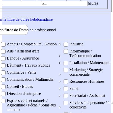
heures
er
le filtre de durée hebdomadaire
les filtres de
Domaine pro
fessionnel
ne professionel
Achats / Comptabilité / Gestion
Industrie
Arts / Artisanat d'art
Informatique /
Télécommunication
Banque / Assurance
Installation / Maintenance
Bâtiment / Travaux Publics
Marketing / Stratégie
Commerce / Vente
commerciale
Communication / Multimédia
Ressources Humaines
Conseil / Etudes
Santé
Direction d'entreprise
Secrétariat / Assistanat
Espaces verts et naturels /
Services à la personne / à l
Agriculture / Pêche / Soins aux
collectivité
animaux