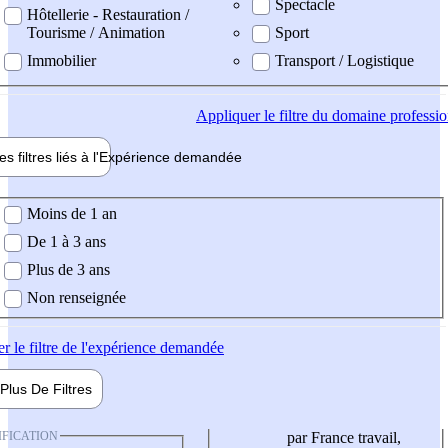
Spectacle
Hôtellerie - Restauration /
Tourisme / Animation
Sport
Immobilier
Transport / Logistique
Appliquer
le filtre du domaine professi
es filtres liés à l'
Expérience
demandée
ience demandée
Moins de 1 an
De 1 à 3 ans
Plus de 3 ans
Non renseignée
er
le filtre de l'expérience demandée
Plus De
Filtres
IFICATION
par France travail,