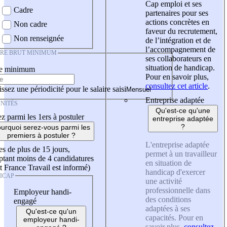
Cap emploi et ses
Cadre
partenaires pour ses
actions concrètes en
Non cadre
faveur du recrutement,
Non renseignée
de l’intégration et de
l’accompagnement de
IRE BRUT MINIMUM
ses collaborateurs en
situation de handicap.
re minimum
Pour en savoir plus,
consultez cet article
.
ssez une périodicité pour le salaire saisi
Entreprise adaptée
NITÉS
Qu'est-ce qu'une
z parmi les 1ers à postuler
entreprise adaptée
?
urquoi serez-vous parmi les
premiers à postuler ?
L'entreprise adaptée
es de plus de 15 jours,
permet à un travailleur
tant moins de 4 candidatures
en situation de
t France Travail est informé)
handicap d'exercer
ICAP
une activité
professionnelle dans
Employeur handi-
des conditions
engagé
adaptées à ses
Qu'est-ce qu'un
capacités. Pour en
employeur handi-
savoir plus,
consultez