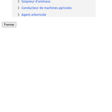
Fermer
Fermer
le détail de l'offre
/
Offre
sur
Offre précéden