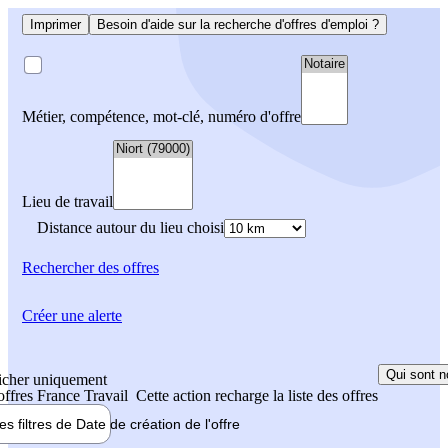
Imprimer
Besoin d'aide sur la recherche d'offres d'emploi ?
Métier, compétence, mot-clé, numéro d'offre
Lieu de travail
Distance autour du lieu choisi
Rechercher
des offres
Créer une alerte
Qui sont n
icher uniquement
 offres France Travail
Cette action recharge la liste des offres
les filtres de
Date de création
de l'offre