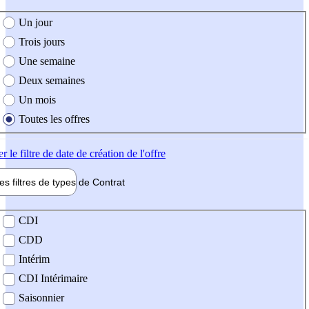
e création de l'offre
Un jour
Trois jours
Une semaine
Deux semaines
Un mois
Toutes les offres
er
le filtre de date de création de l'offre
les filtres de types de
Contrat
de contrat
CDI
CDD
Intérim
CDI Intérimaire
Saisonnier