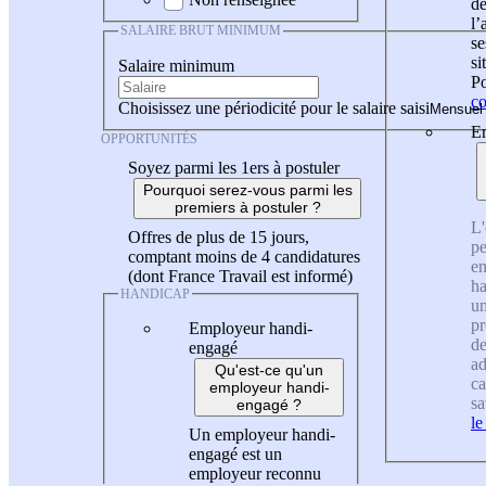
de
l
SALAIRE BRUT MINIMUM
se
si
Salaire minimum
Po
co
Choisissez une périodicité pour le salaire saisi
En
OPPORTUNITÉS
Soyez parmi les 1ers à postuler
Pourquoi serez-vous parmi les
premiers à postuler ?
L'
Offres de plus de 15 jours,
pe
comptant moins de 4 candidatures
en
(dont France Travail est informé)
ha
HANDICAP
un
pr
Employeur handi-
de
engagé
ad
Qu'est-ce qu'un
ca
employeur handi-
sa
engagé ?
le
Un employeur handi-
engagé est un
employeur reconnu