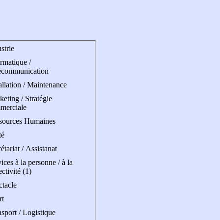
strie
rmatique /
écommunication
allation / Maintenance
eting / Stratégie
merciale
sources Humaines
té
étariat / Assistanat
ices à la personne / à la
ectivité (1)
ctacle
rt
sport / Logistique