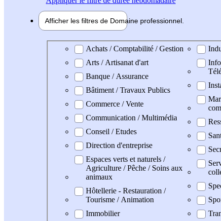
Appliquer
le filtre de durée hebdomadaire
Afficher les filtres de
Domaine pro
fessionnel
Domaine professionel
Achats / Comptabilité / Gestion
Indu
Arts / Artisanat d'art
Info
Tél
Banque / Assurance
Inst
Bâtiment / Travaux Publics
Mark
Commerce / Vente
com
Communication / Multimédia
Res
Conseil / Etudes
San
Direction d'entreprise
Secr
Espaces verts et naturels /
Serv
Agriculture / Pêche / Soins aux
coll
animaux
Spe
Hôtellerie - Restauration /
Tourisme / Animation
Spo
Immobilier
Tran