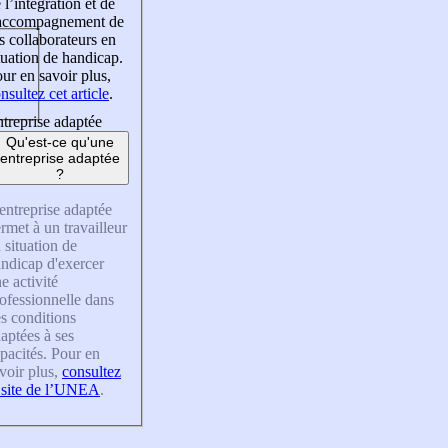
 l’intégration et de
’accompagnement de
s collaborateurs en
tuation de handicap.
ur en savoir plus,
nsultez cet article
.
treprise adaptée
Qu'est-ce qu'une
entreprise adaptée
?
entreprise adaptée
rmet à un travailleur
 situation de
ndicap d'exercer
e activité
ofessionnelle dans
s conditions
aptées à ses
pacités. Pour en
voir plus,
consultez
 site de l’UNEA
.