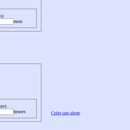
s)
mois
ure)
heures
Créer une alerte