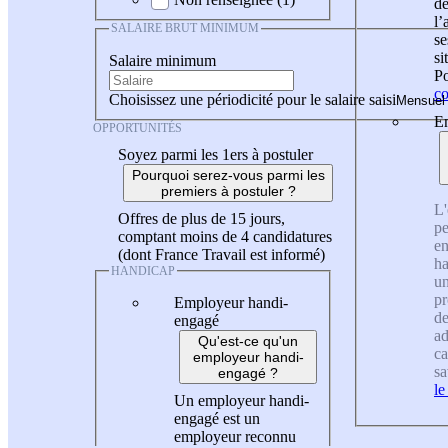
de
l
SALAIRE BRUT MINIMUM
se
si
Salaire minimum
Po
co
Choisissez une périodicité pour le salaire saisi
En
OPPORTUNITÉS
Soyez parmi les 1ers à postuler
Pourquoi serez-vous parmi les
premiers à postuler ?
L'
Offres de plus de 15 jours,
pe
comptant moins de 4 candidatures
en
(dont France Travail est informé)
ha
HANDICAP
un
pr
Employeur handi-
de
engagé
ad
Qu'est-ce qu'un
ca
employeur handi-
sa
engagé ?
le
Un employeur handi-
engagé est un
employeur reconnu