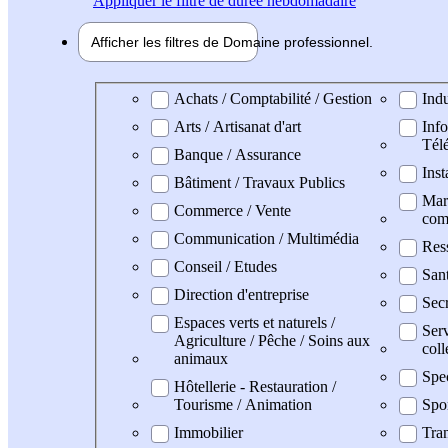
Appliquer
le filtre de durée hebdomadaire
Afficher les filtres de
Domaine pro
fessionnel
Domaine professionel
Achats / Comptabilité / Gestion
Indu
Arts / Artisanat d'art
Info
Tél
Banque / Assurance
Inst
Bâtiment / Travaux Publics
Mark
Commerce / Vente
com
Communication / Multimédia
Res
Conseil / Etudes
San
Direction d'entreprise
Secr
Espaces verts et naturels /
Serv
Agriculture / Pêche / Soins aux
coll
animaux
Spe
Hôtellerie - Restauration /
Tourisme / Animation
Spo
Immobilier
Tran