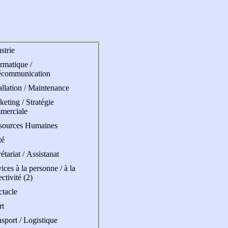
strie
rmatique /
écommunication
allation / Maintenance
eting / Stratégie
merciale
sources Humaines
té
étariat / Assistanat
ices à la personne / à la
ectivité (2)
ctacle
rt
sport / Logistique