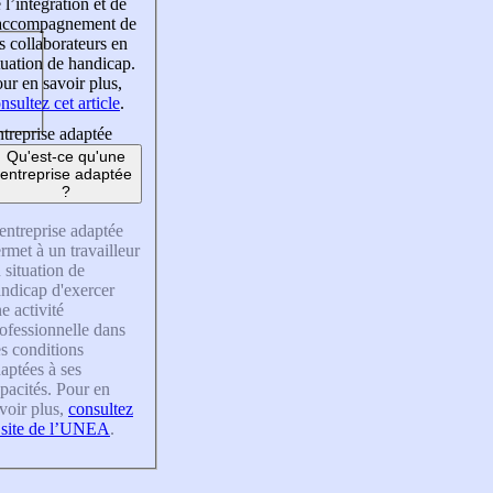
 l’intégration et de
’accompagnement de
s collaborateurs en
tuation de handicap.
ur en savoir plus,
nsultez cet article
.
treprise adaptée
Qu'est-ce qu'une
entreprise adaptée
?
entreprise adaptée
rmet à un travailleur
 situation de
ndicap d'exercer
e activité
ofessionnelle dans
s conditions
aptées à ses
pacités. Pour en
voir plus,
consultez
 site de l’UNEA
.