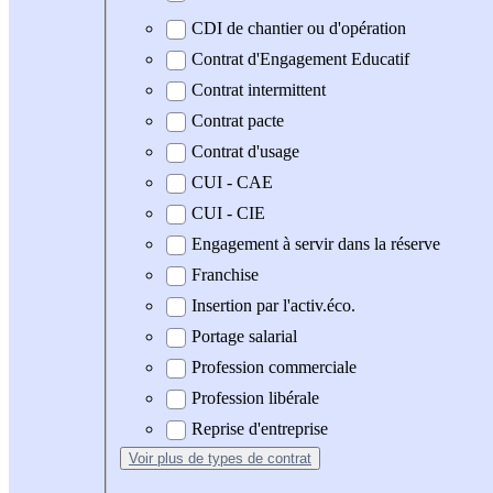
CDI de chantier ou d'opération
Contrat d'Engagement Educatif
Contrat intermittent
Contrat pacte
Contrat d'usage
CUI - CAE
CUI - CIE
Engagement à servir dans la réserve
Franchise
Insertion par l'activ.éco.
Portage salarial
Profession commerciale
Profession libérale
Reprise d'entreprise
Voir plus
de types de contrat