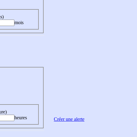
s)
mois
ure)
heures
Créer une alerte