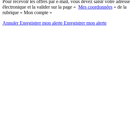
Pour recevoir les offres par e-mail, vous devez saisir votre adresse
électronique et la valider sur la page «
Mes coordonnées
» de la
rubrique « Mon compte »
Annuler
Enregistrer mon alerte
Enregistrer
mon alerte