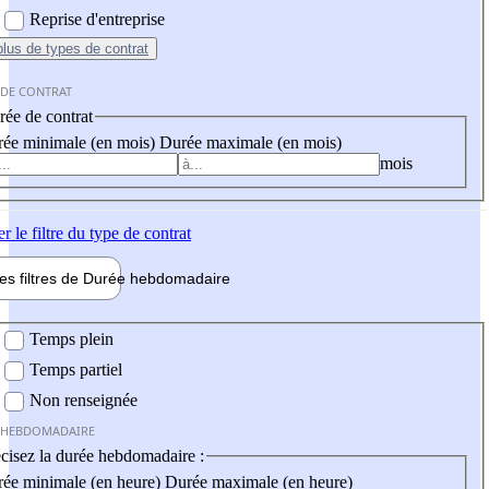
Reprise d'entreprise
plus
de types de contrat
 DE CONTRAT
ée de contrat
ée minimale (en mois)
Durée maximale (en mois)
mois
er
le filtre du type de contrat
les filtres de
Durée hebdo
madaire
 hebdomadaire
Temps plein
Temps partiel
Non renseignée
 HEBDOMADAIRE
cisez la durée hebdomadaire :
ée minimale (en heure)
Durée maximale (en heure)