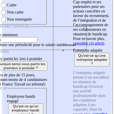
Cap emploi et ses
Cadre
partenaires pour ses
actions concrètes en
Non cadre
faveur du recrutement,
Non renseignée
de l’intégration et de
l’accompagnement de
IRE BRUT MINIMUM
ses collaborateurs en
situation de handicap.
re minimum
Pour en savoir plus,
consultez cet article
.
ssez une périodicité pour le salaire saisi
Entreprise adaptée
NITÉS
Qu'est-ce qu'une
z parmi les 1ers à postuler
entreprise adaptée
?
urquoi serez-vous parmi les
premiers à postuler ?
L'entreprise adaptée
es de plus de 15 jours,
permet à un travailleur
tant moins de 4 candidatures
en situation de
t France Travail est informé)
handicap d'exercer
ICAP
une activité
professionnelle dans
Employeur handi-
des conditions
engagé
adaptées à ses
Qu'est-ce qu'un
capacités. Pour en
employeur handi-
savoir plus,
consultez