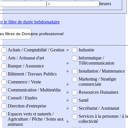
heures
er
le filtre de durée hebdomadaire
les filtres de
Domaine pro
fessionnel
ne professionel
Achats / Comptabilité / Gestion
Industrie
Arts / Artisanat d'art
Informatique /
Télécommunication
Banque / Assurance
Installation / Maintenance
Bâtiment / Travaux Publics
Marketing / Stratégie
Commerce / Vente
commerciale
Communication / Multimédia
Ressources Humaines
Conseil / Etudes
Santé
Direction d'entreprise
Secrétariat / Assistanat
Espaces verts et naturels /
Services à la personne / à l
Agriculture / Pêche / Soins aux
collectivité
animaux