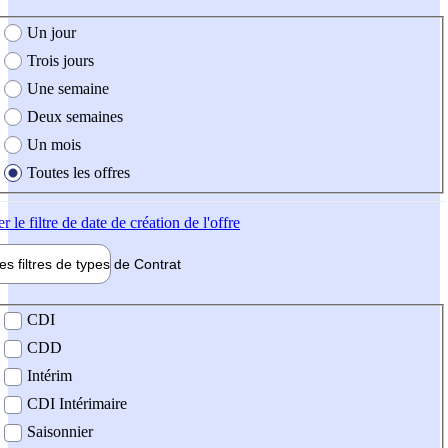
e création de l'offre
Un jour
Trois jours
Une semaine
Deux semaines
Un mois
Toutes les offres
er
le filtre de date de création de l'offre
les filtres de types de
Contrat
de contrat
CDI
CDD
Intérim
CDI Intérimaire
Saisonnier