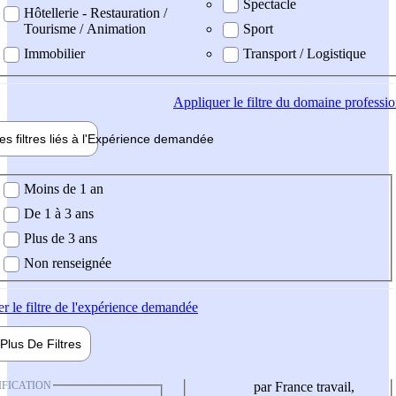
Spectacle
Hôtellerie - Restauration /
Tourisme / Animation
Sport
Immobilier
Transport / Logistique
Appliquer
le filtre du domaine professi
es filtres liés à l'
Expérience
demandée
ience demandée
Moins de 1 an
De 1 à 3 ans
Plus de 3 ans
Non renseignée
er
le filtre de l'expérience demandée
Plus De
Filtres
IFICATION
par France travail,