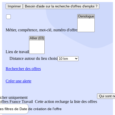
Imprimer
Besoin d'aide sur la recherche d'offres d'emploi ?
Métier, compétence, mot-clé, numéro d'offre
Lieu de travail
Distance autour du lieu choisi
Rechercher
des offres
Créer une alerte
Qui sont n
icher uniquement
 offres France Travail
Cette action recharge la liste des offres
les filtres de
Date de création
de l'offre