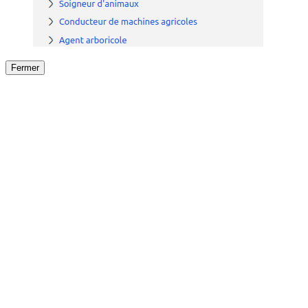
Fermer
Fermer
le détail de l'offre
/
Offre
sur
Offre précéden