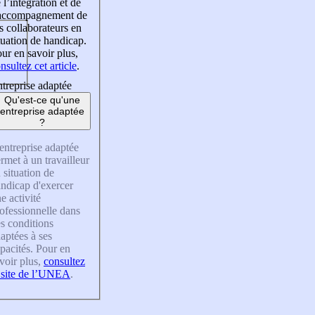
 l’intégration et de
’accompagnement de
s collaborateurs en
tuation de handicap.
ur en savoir plus,
nsultez cet article
.
treprise adaptée
Qu'est-ce qu'une
entreprise adaptée
?
entreprise adaptée
rmet à un travailleur
 situation de
ndicap d'exercer
e activité
ofessionnelle dans
s conditions
aptées à ses
pacités. Pour en
voir plus,
consultez
 site de l’UNEA
.