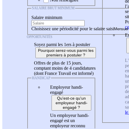
de
l
SALAIRE BRUT MINIMUM
se
si
Salaire minimum
Po
co
Choisissez une périodicité pour le salaire saisi
En
OPPORTUNITÉS
Soyez parmi les 1ers à postuler
Pourquoi serez-vous parmi les
premiers à postuler ?
L'
Offres de plus de 15 jours,
pe
comptant moins de 4 candidatures
en
(dont France Travail est informé)
ha
HANDICAP
un
pr
Employeur handi-
de
engagé
ad
Qu'est-ce qu'un
ca
employeur handi-
sa
engagé ?
le
Un employeur handi-
engagé est un
employeur reconnu