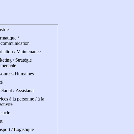
strie
rmatique /
écommunication
allation / Maintenance
eting / Stratégie
merciale
sources Humaines
té
étariat / Assistanat
ices à la personne / à la
ectivité
ctacle
rt
sport / Logistique