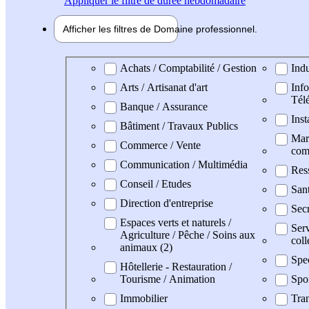
Appliquer
le filtre de durée hebdomadaire
Afficher les filtres de
Domaine pro
fessionnel
Domaine professionel
Achats / Comptabilité / Gestion
Indu
Arts / Artisanat d'art
Info
Tél
Banque / Assurance
Inst
Bâtiment / Travaux Publics
Mark
Commerce / Vente
com
Communication / Multimédia
Res
Conseil / Etudes
San
Direction d'entreprise
Secr
Espaces verts et naturels /
Serv
Agriculture / Pêche / Soins aux
coll
animaux (2)
Spe
Hôtellerie - Restauration /
Tourisme / Animation
Spo
Immobilier
Tran