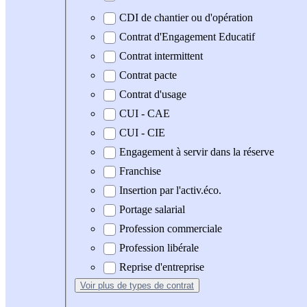
CDI de chantier ou d'opération
Contrat d'Engagement Educatif
Contrat intermittent
Contrat pacte
Contrat d'usage
CUI - CAE
CUI - CIE
Engagement à servir dans la réserve
Franchise
Insertion par l'activ.éco.
Portage salarial
Profession commerciale
Profession libérale
Reprise d'entreprise
Voir plus
de types de contrat