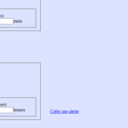
s)
mois
ure)
heures
Créer une alerte