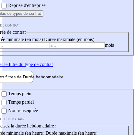
Reprise d'entreprise
plus
de types de contrat
 DE CONTRAT
ée de contrat
ée minimale (en mois)
Durée maximale (en mois)
mois
er
le filtre du type de contrat
les filtres de
Durée hebdo
madaire
 hebdomadaire
Temps plein
Temps partiel
Non renseignée
 HEBDOMADAIRE
cisez la durée hebdomadaire :
ée minimale (en heure)
Durée maximale (en heure)