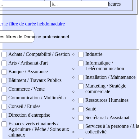
heures
er
le filtre de durée hebdomadaire
les filtres de
Domaine pro
fessionnel
ne professionel
Achats / Comptabilité / Gestion
Industrie
Arts / Artisanat d'art
Informatique /
Télécommunication
Banque / Assurance
Installation / Maintenance
Bâtiment / Travaux Publics
Marketing / Stratégie
Commerce / Vente
commerciale
Communication / Multimédia
Ressources Humaines
Conseil / Etudes
Santé
Direction d'entreprise
Secrétariat / Assistanat
Espaces verts et naturels /
Services à la personne / à l
Agriculture / Pêche / Soins aux
collectivité
animaux