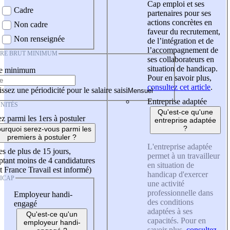
Cap emploi et ses
Cadre
partenaires pour ses
actions concrètes en
Non cadre
faveur du recrutement,
Non renseignée
de l’intégration et de
l’accompagnement de
IRE BRUT MINIMUM
ses collaborateurs en
situation de handicap.
re minimum
Pour en savoir plus,
consultez cet article
.
ssez une périodicité pour le salaire saisi
Entreprise adaptée
NITÉS
Qu'est-ce qu'une
z parmi les 1ers à postuler
entreprise adaptée
?
urquoi serez-vous parmi les
premiers à postuler ?
L'entreprise adaptée
es de plus de 15 jours,
permet à un travailleur
tant moins de 4 candidatures
en situation de
t France Travail est informé)
handicap d'exercer
ICAP
une activité
professionnelle dans
Employeur handi-
des conditions
engagé
adaptées à ses
Qu'est-ce qu'un
capacités. Pour en
employeur handi-
savoir plus,
consultez