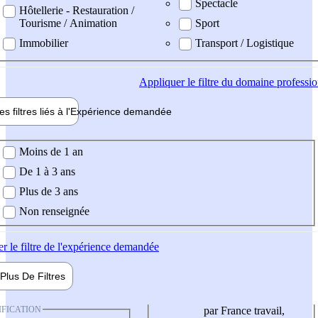
Spectacle
Hôtellerie - Restauration /
Tourisme / Animation
Sport
Immobilier
Transport / Logistique
Appliquer
le filtre du domaine professi
es filtres liés à l'
Expérience
demandée
ience demandée
Moins de 1 an
De 1 à 3 ans
Plus de 3 ans
Non renseignée
er
le filtre de l'expérience demandée
Plus De
Filtres
IFICATION
par France travail,