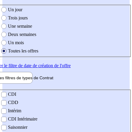
e création de l'offre
Un jour
Trois jours
Une semaine
Deux semaines
Un mois
Toutes les offres
er
le filtre de date de création de l'offre
les filtres de types de
Contrat
de contrat
CDI
CDD
Intérim
CDI Intérimaire
Saisonnier