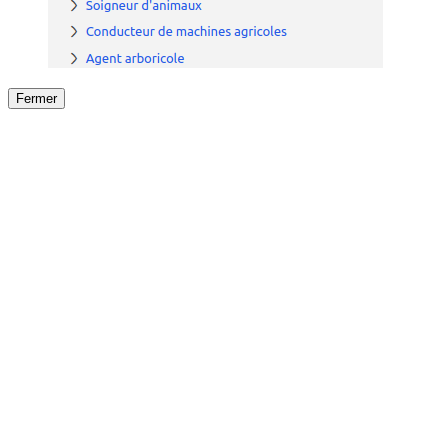
Fermer
Fermer
le détail de l'offre
/
Offre
sur
Offre précéden