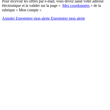
Pour recevoir les offres par e-mail, vous devez saisir votre adresse
électronique et la valider sur la page «
Mes coordonnées
» de la
rubrique « Mon compte »
Annuler
Enregistrer mon alerte
Enregistrer
mon alerte