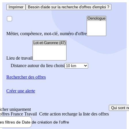
Imprimer
Besoin d'aide sur la recherche d'offres d'emploi ?
Métier, compétence, mot-clé, numéro d'offre
Lieu de travail
Distance autour du lieu choisi
Rechercher
des offres
Créer une alerte
Qui sont n
icher uniquement
 offres France Travail
Cette action recharge la liste des offres
les filtres de
Date de création
de l'offre