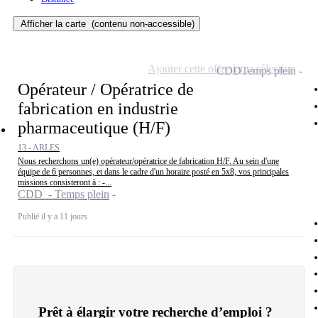
Afficher la carte
(contenu non-accessible)
Ajouter cette offre à ma sélection
CDD
Temps plein
Opérateur / Opératrice de
fabrication en industrie
pharmaceutique (H/F)
13 - ARLES
Nous recherchons un(e) opérateur/opératrice de fabrication H/F. Au sein d'une
équipe de 6 personnes, et dans le cadre d'un horaire posté en 5x8, vos principales
missions consisteront à : -...
CDD - Temps plein
Publié il y a 11 jours
Prêt à élargir votre recherche d’emploi ?