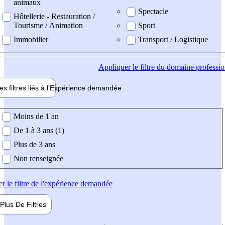
animaux
Spectacle
Hôtellerie - Restauration /
Tourisme / Animation
Sport
Immobilier
Transport / Logistique
Appliquer
le filtre du domaine professi
es filtres liés à l'
Expérience
demandée
ience demandée
Moins de 1 an
De 1 à 3 ans (1)
Plus de 3 ans
Non renseignée
er
le filtre de l'expérience demandée
Plus De
Filtres