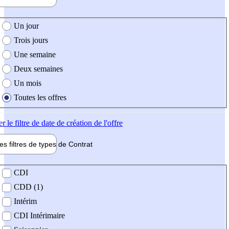
e création de l'offre
Un jour
Trois jours
Une semaine
Deux semaines
Un mois
Toutes les offres
er
le filtre de date de création de l'offre
les filtres de types de
Contrat
de contrat
CDI
CDD (1)
Intérim
CDI Intérimaire