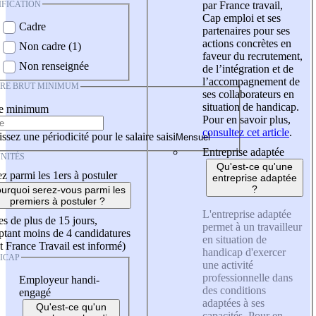
IFICATION
par France travail,
Cap emploi et ses
Cadre
partenaires pour ses
actions concrètes en
Non cadre (1)
faveur du recrutement,
Non renseignée
de l’intégration et de
l’accompagnement de
IRE BRUT MINIMUM
ses collaborateurs en
situation de handicap.
re minimum
Pour en savoir plus,
consultez cet article
.
ssez une périodicité pour le salaire saisi
Entreprise adaptée
NITÉS
Qu'est-ce qu'une
z parmi les 1ers à postuler
entreprise adaptée
?
urquoi serez-vous parmi les
premiers à postuler ?
L'entreprise adaptée
es de plus de 15 jours,
permet à un travailleur
tant moins de 4 candidatures
en situation de
t France Travail est informé)
handicap d'exercer
ICAP
une activité
professionnelle dans
Employeur handi-
des conditions
engagé
adaptées à ses
Qu'est-ce qu'un
capacités. Pour en