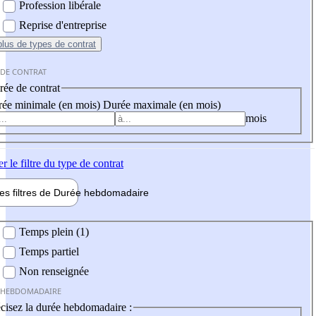
Profession libérale
Reprise d'entreprise
plus
de types de contrat
 DE CONTRAT
ée de contrat
ée minimale (en mois)
Durée maximale (en mois)
mois
er
le filtre du type de contrat
les filtres de
Durée hebdo
madaire
 hebdomadaire
Temps plein (1)
Temps partiel
Non renseignée
 HEBDOMADAIRE
cisez la durée hebdomadaire :