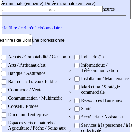
ée minimale (en heure)
Durée maximale (en heure)
heures
er
le filtre de durée hebdomadaire
les filtres de
Domaine pro
fessionnel
ne professionel
Achats / Comptabilité / Gestion
Industrie (1)
Arts / Artisanat d'art
Informatique /
Télécommunication
Banque / Assurance
Installation / Maintenance
Bâtiment / Travaux Publics
Marketing / Stratégie
Commerce / Vente
commerciale
Communication / Multimédia
Ressources Humaines
Conseil / Etudes
Santé
Direction d'entreprise
Secrétariat / Assistanat
Espaces verts et naturels /
Services à la personne / à l
Agriculture / Pêche / Soins aux
collectivité