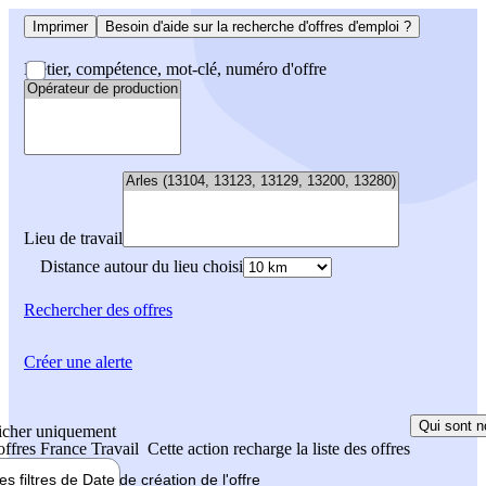
Imprimer
Besoin d'aide sur la recherche d'offres d'emploi ?
Métier, compétence, mot-clé, numéro d'offre
Lieu de travail
Distance autour du lieu choisi
Rechercher
des offres
Créer une alerte
Qui sont n
icher uniquement
 offres France Travail
Cette action recharge la liste des offres
les filtres de
Date de création
de l'offre