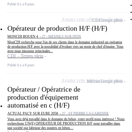
Publié il y a 8 jours
Ajouter cette offre à ma sélection
CDI
Temps plein
Opérateur de production H/F (H/F)
MONCDI ROUEN 4 -
27 - MESNILS SUR ITON
MonCDI recherche pour l'un de ses clients dans le domaine industriel un opérateur
de production H/F avec la possibilité d'évoluer vers un poste de chef d'équipe. Vous
avez pour missions principales...
CDI - Temps plein
Publié il y a 8 jours
Ajouter cette offre à ma sélection
Intérim
Temps plein
Opérateur / Opératrice de
production d'équipement
automatisé en c (H/F)
ACTUAL PACY SUR EURE 2058 -
27 - ST PIERRE LA GARENNE
Vous avez déjà travaillé dans le domaine du béton, votre profil nous intéresse ! Nous
recherchons UN(E) OPERATEUR DE PRODUCTION H/F pour travailler dans
une société qui fabrique des poutres en béton....