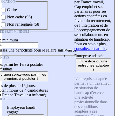
IFICATION
par France travail,
Cap emploi et ses
Cadre
partenaires pour ses
actions concrètes en
Non cadre (96)
faveur du recrutement,
Non renseignée (58)
de l’intégration et de
l’accompagnement de
IRE BRUT MINIMUM
ses collaborateurs en
situation de handicap.
re minimum
Pour en savoir plus,
consultez cet article
.
ssez une périodicité pour le salaire saisi
Entreprise adaptée
NITÉS
Qu'est-ce qu'une
z parmi les 1ers à postuler
entreprise adaptée
résultats
?
urquoi serez-vous parmi les
L'entreprise adaptée
premiers à postuler ?
permet à un travailleur
es de plus de 15 jours,
en situation de
tant moins de 4 candidatures
handicap d'exercer
t France Travail est informé)
une activité
ICAP
professionnelle dans
des conditions
Employeur handi-
adaptées à ses
engagé
capacités. Pour en