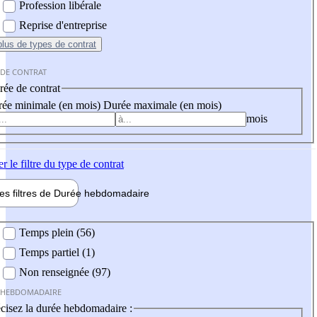
Profession libérale
Reprise d'entreprise
plus
de types de contrat
 DE CONTRAT
ée de contrat
ée minimale (en mois)
Durée maximale (en mois)
mois
er
le filtre du type de contrat
les filtres de
Durée hebdo
madaire
 hebdomadaire
Temps plein (56)
Temps partiel (1)
Non renseignée (97)
 HEBDOMADAIRE
cisez la durée hebdomadaire :