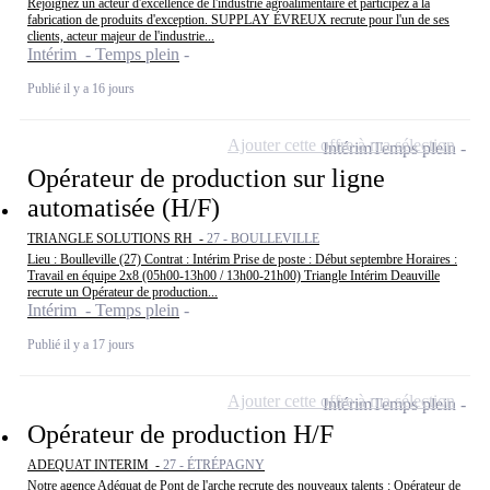
Rejoignez un acteur d'excellence de l'industrie agroalimentaire et participez à la
fabrication de produits d'exception. SUPPLAY ÉVREUX recrute pour l'un de ses
clients, acteur majeur de l'industrie...
Intérim - Temps plein
Publié il y a 16 jours
Ajouter cette offre à ma sélection
Intérim
Temps plein
Opérateur de production sur ligne
automatisée (H/F)
TRIANGLE SOLUTIONS RH -
27 - BOULLEVILLE
Lieu : Boulleville (27) Contrat : Intérim Prise de poste : Début septembre Horaires :
Travail en équipe 2x8 (05h00-13h00 / 13h00-21h00) Triangle Intérim Deauville
recrute un Opérateur de production...
Intérim - Temps plein
Publié il y a 17 jours
Ajouter cette offre à ma sélection
Intérim
Temps plein
Opérateur de production H/F
ADEQUAT INTERIM -
27 - ÉTRÉPAGNY
Notre agence Adéquat de Pont de l'arche recrute des nouveaux talents : Opérateur de