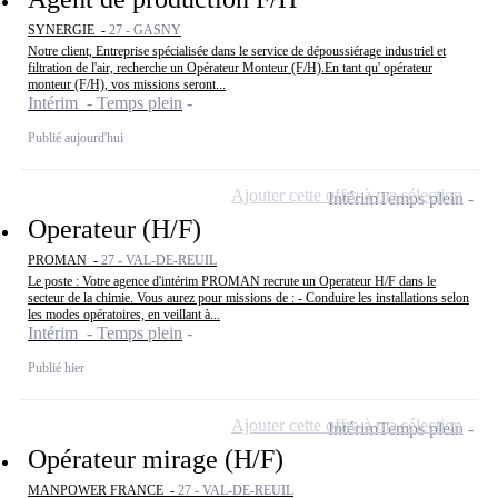
SYNERGIE -
27 - GASNY
Notre client, Entreprise spécialisée dans le service de dépoussiérage industriel et
filtration de l'air, recherche un Opérateur Monteur (F/H).En tant qu' opérateur
monteur (F/H), vos missions seront...
Intérim - Temps plein
Publié aujourd'hui
Ajouter cette offre à ma sélection
Intérim
Temps plein
Operateur (H/F)
PROMAN -
27 - VAL-DE-REUIL
Le poste : Votre agence d'intérim PROMAN recrute un Operateur H/F dans le
secteur de la chimie. Vous aurez pour missions de : - Conduire les installations selon
les modes opératoires, en veillant à...
Intérim - Temps plein
Publié hier
Ajouter cette offre à ma sélection
Intérim
Temps plein
Opérateur mirage (H/F)
MANPOWER FRANCE -
27 - VAL-DE-REUIL