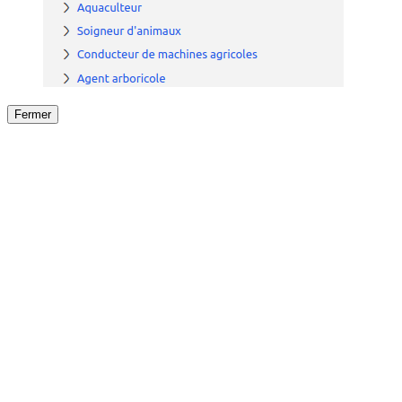
Fermer
Fermer
le détail de l'offre
/
Offre
sur
Offre précéden