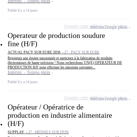
Intérim - Temps plein
Publié il y a 14 jours
Ajouter cette offre à ma sélection
Intérim
Temps plein
Operateur de production soudure
fine (H/F)
ACTUAL PACY SUR EURE 2058 -
27 - PACY SUR EURE
Rejoignez une équipe passionnée et participez à la fabrication de produits
électroniques de haute précision ! Nous recherchons UN(E) OPERATEUR DE
PRODUCTION H/F pour effectuer les missions suivantes...
Intérim - Temps plein
Publié il y a 14 jours
Ajouter cette offre à ma sélection
Intérim
Temps plein
Opérateur / Opératrice de
production en industrie alimentaire
(H/F)
SUPPLAY -
27 - MESNILS SUR ITON