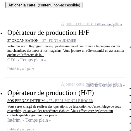
Afficher la carte
(contenu non-accessible)
Ajouter cette offre à ma sélection
CDI
Temps plein
Opérateur de production H/F
27 ORGANISATION -
27 - PONT AUDEMER
Votre mission : Rejoignez une équipe dynamique et contribuez à la préparation des
marchandises destinées à nos magasins. Vous jouerez un rôle essentiel en assurant la
qualité et l'efficacité de la...
CDI - Temps plein
Publié il y a 2 jours
Ajouter cette offre à ma sélection
Intérim
Temps plein
Opérateur de production (H/F)
SOS BERNAY INTERIM -
27 - BEAUMONT LE ROGER
Vous serez chargé de réaliser des opérations de fabrication et d'assemblage de sous-
ensembles, en suivant les procédures établies. Vous effectuerez également un
contrôle qualité rigoureux des pièces...
Intérim - Temps plein
Publié il y a 3 jours