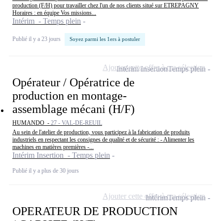
production (F/H) pour travailler chez l'un de nos clients situé sur ETREPAGNY
Horaires : en équipe Vos missions...
Intérim - Temps plein
Publié il y a 23 jours
Soyez parmi les 1ers à postuler
Ajouter cette offre à ma sélection
Intérim Insertion
Temps plein
Opérateur / Opératrice de
production en montage-
assemblage mécani (H/F)
HUMANDO -
27 - VAL-DE-REUIL
Au sein de l'atelier de production, vous participez à la fabrication de produits
industriels en respectant les consignes de qualité et de sécurité : - Alimenter les
machines en matières premières -...
Intérim Insertion - Temps plein
Publié il y a plus de 30 jours
Ajouter cette offre à ma sélection
Intérim
Temps plein
OPERATEUR DE PRODUCTION