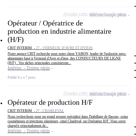
Ajouter cette offre à ma sélection
Intérim
Temps plein
Opérateur / Opératrice de
production en industrie alimentaire
(H/F)
CRIT INTERIM -
27 - VERNEUIL D'AVRE ET D'ITON
Notre agence CRIT recherche pour notre client YABON, leader de l'industrie agro-
alimentaire basé à Verneuil d'Avre et d'iton, des CONDUCTEURS DE LIGNE
(H/F) . Vos tâches principales consisteront...
Intérim - Temps plein
Publié il y a 7 jours
Ajouter cette offre à ma sélection
Intérim
Temps plein
Opérateur de production H/F
CRIT INTERIM -
27 - CHARLEVAL
Nous recherchons pour un grand groupe spécialisé dans l'habillage de flacons, soins
cosmétiques et injections plastiques, situé Charleval, un Opérateur H/F. Vous serez
chargé/e principalement de...
Intérim - Temps plein