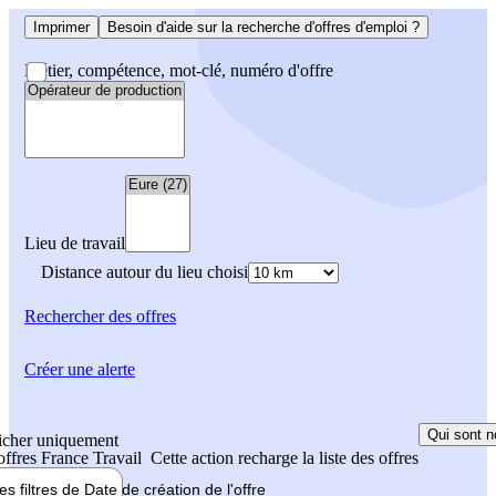
Imprimer
Besoin d'aide sur la recherche d'offres d'emploi ?
Métier, compétence, mot-clé, numéro d'offre
Lieu de travail
Distance autour du lieu choisi
Rechercher
des offres
Créer une alerte
Qui sont n
icher uniquement
 offres France Travail
Cette action recharge la liste des offres
les filtres de
Date de création
de l'offre