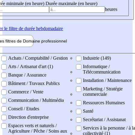
ée minimale (en heure)
Durée maximale (en heure)
heures
er
le filtre de durée hebdomadaire
les filtres de
Domaine pro
fessionnel
ne professionel
Achats / Comptabilité / Gestion
Industrie (149)
Arts / Artisanat d'art (1)
Informatique /
Télécommunication
Banque / Assurance
Installation / Maintenance
Bâtiment / Travaux Publics
Marketing / Stratégie
Commerce / Vente
commerciale
Communication / Multimédia
Ressources Humaines
Conseil / Etudes
Santé
Direction d'entreprise
Secrétariat / Assistanat
Espaces verts et naturels /
Services à la personne / à l
Agriculture / Pêche / Soins aux
collectivité (1)