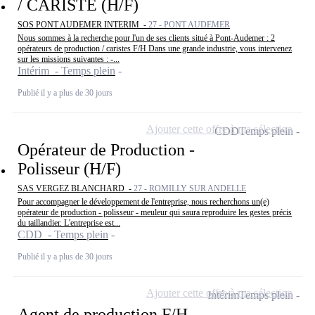
/ CARISTE (H/F)
SOS PONT AUDEMER INTERIM -
27 - PONT AUDEMER
Nous sommes à la recherche pour l'un de ses clients situé à Pont-Audemer : 2
opérateurs de production / caristes F/H Dans une grande industrie, vous intervenez
sur les missions suivantes : -...
Intérim - Temps plein
Publié il y a plus de 30 jours
Ajouter cette offre à ma sélection
CDD
Temps plein
Opérateur de Production -
Polisseur (H/F)
SAS VERGEZ BLANCHARD -
27 - ROMILLY SUR ANDELLE
Pour accompagner le développement de l'entreprise, nous recherchons un(e)
opérateur de production - polisseur - meuleur qui saura reproduire les gestes précis
du taillandier. L'entreprise est...
CDD - Temps plein
Publié il y a plus de 30 jours
Ajouter cette offre à ma sélection
Intérim
Temps plein
Agent de production F/H