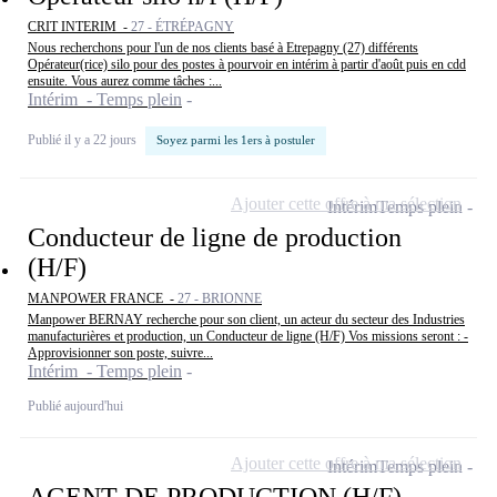
CRIT INTERIM -
27 - ÉTRÉPAGNY
Nous recherchons pour l'un de nos clients basé à Etrepagny (27) différents
Opérateur(rice) silo pour des postes à pourvoir en intérim à partir d'août puis en cdd
ensuite. Vous aurez comme tâches :...
Intérim - Temps plein
Publié il y a 22 jours
Soyez parmi les 1ers à postuler
Ajouter cette offre à ma sélection
Intérim
Temps plein
Conducteur de ligne de production
(H/F)
MANPOWER FRANCE -
27 - BRIONNE
Manpower BERNAY recherche pour son client, un acteur du secteur des Industries
manufacturières et production, un Conducteur de ligne (H/F) Vos missions seront : -
Approvisionner son poste, suivre...
Intérim - Temps plein
Publié aujourd'hui
Ajouter cette offre à ma sélection
Intérim
Temps plein
AGENT DE PRODUCTION (H/F)