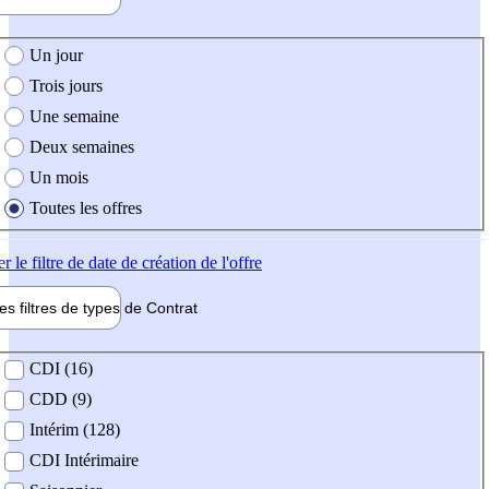
e création de l'offre
Un jour
Trois jours
Une semaine
Deux semaines
Un mois
Toutes les offres
er
le filtre de date de création de l'offre
les filtres de types de
Contrat
de contrat
CDI (16)
CDD (9)
Intérim (128)
CDI Intérimaire