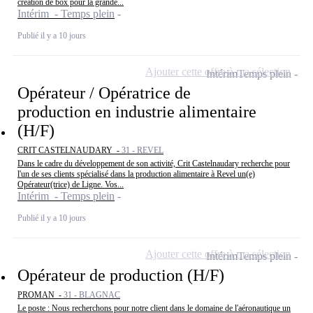
création de box pour la grande...
Intérim - Temps plein
Publié il y a 10 jours
Ajouter cette offre à ma sélection
Intérim
Temps plein
Opérateur / Opératrice de
production en industrie alimentaire
(H/F)
CRIT CASTELNAUDARY -
31 - REVEL
Dans le cadre du développement de son activité, Crit Castelnaudary recherche pour
l'un de ses clients spécialisé dans la production alimentaire à Revel un(e)
Opérateur(trice) de Ligne. Vos...
Intérim - Temps plein
Publié il y a 10 jours
Ajouter cette offre à ma sélection
Intérim
Temps plein
Opérateur de production (H/F)
PROMAN -
31 - BLAGNAC
Le poste : Nous recherchons pour notre client dans le domaine de l'aéronautique un