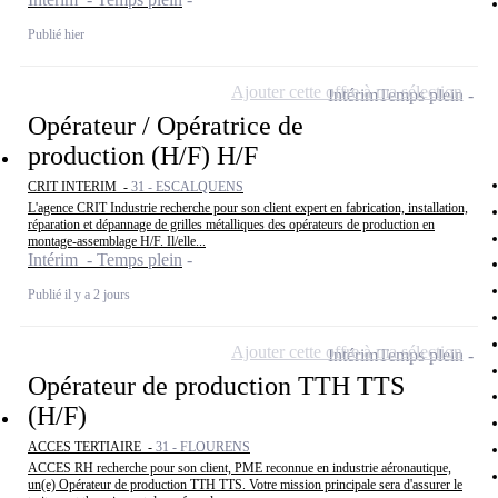
Publié hier
Ajouter cette offre à ma sélection
Intérim
Temps plein
Opérateur / Opératrice de
production (H/F) H/F
CRIT INTERIM -
31 - ESCALQUENS
L'agence CRIT Industrie recherche pour son client expert en fabrication, installation,
réparation et dépannage de grilles métalliques des opérateurs de production en
montage-assemblage H/F. Il/elle...
Intérim - Temps plein
Publié il y a 2 jours
Ajouter cette offre à ma sélection
Intérim
Temps plein
Opérateur de production TTH TTS
(H/F)
ACCES TERTIAIRE -
31 - FLOURENS
ACCES RH recherche pour son client, PME reconnue en industrie aéronautique,
un(e) Opérateur de production TTH TTS. Votre mission principale sera d'assurer le