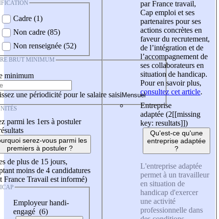
IFICATION
par France travail,
Cap emploi et ses
Cadre (1)
partenaires pour ses
actions concrètes en
Non cadre (85)
faveur du recrutement,
Non renseignée (52)
de l’intégration et de
l’accompagnement de
IRE BRUT MINIMUM
ses collaborateurs en
situation de handicap.
re minimum
Pour en savoir plus,
consultez cet article
.
ssez une périodicité pour le salaire saisi
Entreprise
NITÉS
adaptée (2
[[missing
z parmi les 1ers à postuler
key: resultats]]
)
résultats
Qu'est-ce qu'une
urquoi serez-vous parmi les
entreprise adaptée
premiers à postuler ?
?
es de plus de 15 jours,
L'entreprise adaptée
tant moins de 4 candidatures
permet à un travailleur
t France Travail est informé)
en situation de
ICAP
handicap d'exercer
une activité
Employeur handi-
professionnelle dans
engagé (6)
des conditions