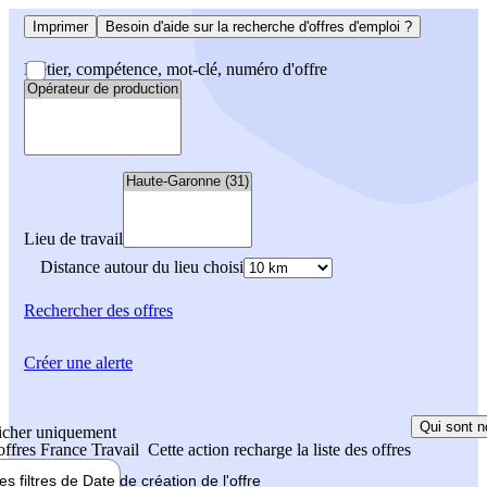
Imprimer
Besoin d'aide sur la recherche d'offres d'emploi ?
Métier, compétence, mot-clé, numéro d'offre
Lieu de travail
Distance autour du lieu choisi
Rechercher
des offres
Créer une alerte
Qui sont n
icher uniquement
 offres France Travail
Cette action recharge la liste des offres
les filtres de
Date de création
de l'offre