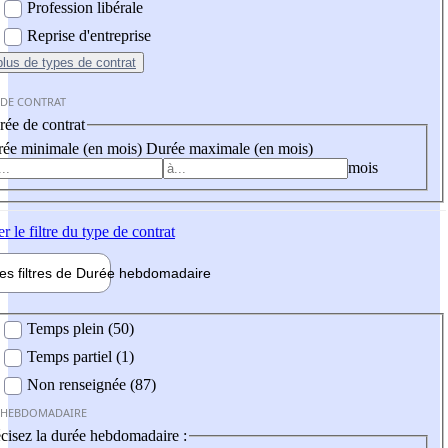
Profession libérale
Reprise d'entreprise
plus
de types de contrat
 DE CONTRAT
ée de contrat
ée minimale (en mois)
Durée maximale (en mois)
mois
er
le filtre du type de contrat
les filtres de
Durée hebdo
madaire
 hebdomadaire
Temps plein (50)
Temps partiel (1)
Non renseignée (87)
 HEBDOMADAIRE
cisez la durée hebdomadaire :