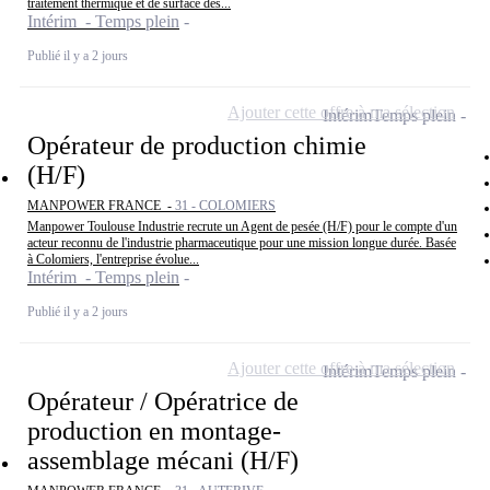
traitement thermique et de surface des...
Intérim - Temps plein
Publié il y a 2 jours
Ajouter cette offre à ma sélection
Intérim
Temps plein
Opérateur de production chimie
(H/F)
MANPOWER FRANCE -
31 - COLOMIERS
Manpower Toulouse Industrie recrute un Agent de pesée (H/F) pour le compte d'un
acteur reconnu de l'industrie pharmaceutique pour une mission longue durée. Basée
à Colomiers, l'entreprise évolue...
Intérim - Temps plein
Publié il y a 2 jours
Ajouter cette offre à ma sélection
Intérim
Temps plein
Opérateur / Opératrice de
production en montage-
assemblage mécani (H/F)