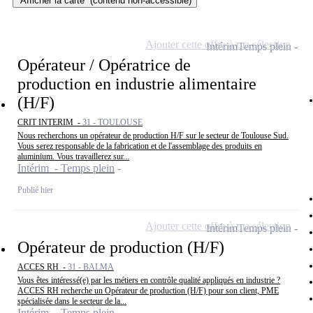
Afficher la carte
(contenu non-accessible)
Ajouter cette offre à ma sélection
Intérim
Temps plein
Opérateur / Opératrice de
production en industrie alimentaire
(H/F)
CRIT INTERIM -
31 - TOULOUSE
Nous recherchons un opérateur de production H/F sur le secteur de Toulouse Sud.
Vous serez responsable de la fabrication et de l'assemblage des produits en
aluminium. Vous travaillerez sur...
Intérim - Temps plein
Publié hier
Ajouter cette offre à ma sélection
Intérim
Temps plein
Opérateur de production (H/F)
ACCES RH -
31 - BALMA
Vous êtes intéressé(e) par les métiers en contrôle qualité appliqués en industrie ?
ACCES RH recherche un Opérateur de production (H/F) pour son client, PME
spécialisée dans le secteur de la...
Intérim - Temps plein