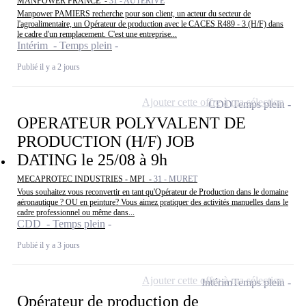
MANPOWER FRANCE -
31 - AUTERIVE
Manpower PAMIERS recherche pour son client, un acteur du secteur de
l'agroalimentaire, un Opérateur de production avec le CACES R489 - 3 (H/F) dans
le cadre d'un remplacement. C'est une entreprise...
Intérim - Temps plein
Publié il y a 2 jours
Ajouter cette offre à ma sélection
CDD
Temps plein
OPERATEUR POLYVALENT DE
PRODUCTION (H/F) JOB
DATING le 25/08 à 9h
MECAPROTEC INDUSTRIES - MPI -
31 - MURET
Vous souhaitez vous reconvertir en tant qu'Opérateur de Production dans le domaine
aéronautique ? OU en peinture? Vous aimez pratiquer des activités manuelles dans le
cadre professionnel ou même dans...
CDD - Temps plein
Publié il y a 3 jours
Ajouter cette offre à ma sélection
Intérim
Temps plein
Opérateur de production de