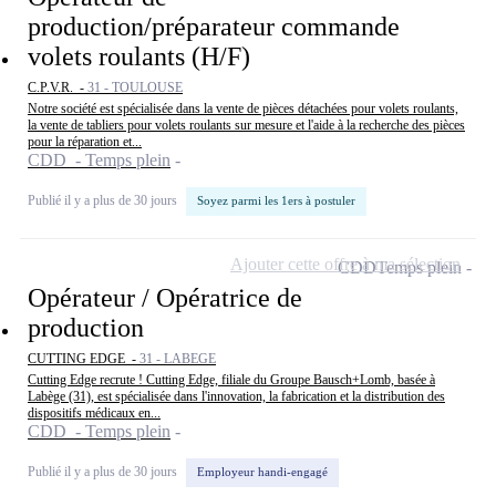
production/préparateur commande
volets roulants (H/F)
C.P.V.R. -
31 - TOULOUSE
Notre société est spécialisée dans la vente de pièces détachées pour volets roulants,
la vente de tabliers pour volets roulants sur mesure et l'aide à la recherche des pièces
pour la réparation et...
CDD - Temps plein
Publié il y a plus de 30 jours
Soyez parmi les 1ers à postuler
Ajouter cette offre à ma sélection
CDD
Temps plein
Opérateur / Opératrice de
production
CUTTING EDGE -
31 - LABEGE
Cutting Edge recrute ! Cutting Edge, filiale du Groupe Bausch+Lomb, basée à
Labège (31), est spécialisée dans l'innovation, la fabrication et la distribution des
dispositifs médicaux en...
CDD - Temps plein
Publié il y a plus de 30 jours
Employeur handi-engagé