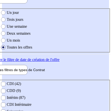
e création de l'offre
Un jour
Trois jours
Une semaine
Deux semaines
Un mois
Toutes les offres
er
le filtre de date de création de l'offre
les filtres de types de
Contrat
de contrat
CDI (42)
CDD (9)
Intérim (87)
CDI Intérimaire