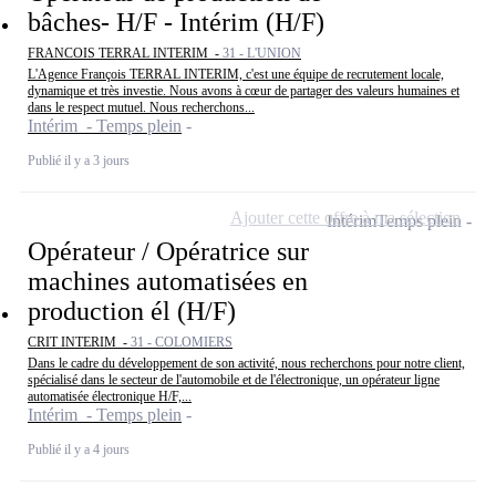
bâches- H/F - Intérim (H/F)
FRANCOIS TERRAL INTERIM -
31 - L'UNION
L'Agence François TERRAL INTERIM, c'est une équipe de recrutement locale,
dynamique et très investie. Nous avons à cœur de partager des valeurs humaines et
dans le respect mutuel. Nous recherchons...
Intérim - Temps plein
Publié il y a 3 jours
Ajouter cette offre à ma sélection
Intérim
Temps plein
Opérateur / Opératrice sur
machines automatisées en
production él (H/F)
CRIT INTERIM -
31 - COLOMIERS
Dans le cadre du développement de son activité, nous recherchons pour notre client,
spécialisé dans le secteur de l'automobile et de l'électronique, un opérateur ligne
automatisée électronique H/F,...
Intérim - Temps plein
Publié il y a 4 jours