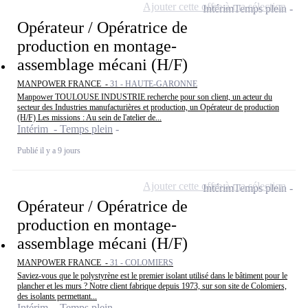
Ajouter cette offre à ma sélection
Intérim
Temps plein
Opérateur / Opératrice de
production en montage-
assemblage mécani (H/F)
MANPOWER FRANCE -
31 - HAUTE-GARONNE
Manpower TOULOUSE INDUSTRIE recherche pour son client, un acteur du
secteur des Industries manufacturières et production, un Opérateur de production
(H/F) Les missions : Au sein de l'atelier de...
Intérim - Temps plein
Publié il y a 9 jours
Ajouter cette offre à ma sélection
Intérim
Temps plein
Opérateur / Opératrice de
production en montage-
assemblage mécani (H/F)
MANPOWER FRANCE -
31 - COLOMIERS
Saviez-vous que le polystyrène est le premier isolant utilisé dans le bâtiment pour le
plancher et les murs ? Notre client fabrique depuis 1973, sur son site de Colomiers,
des isolants permettant...
Intérim - Temps plein