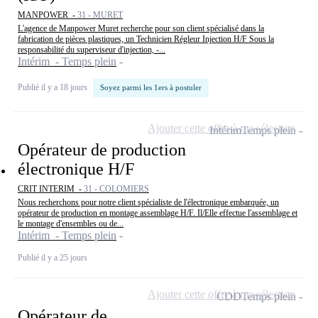
MANPOWER -
31 - MURET
L'agence de Manpower Muret recherche pour son client spécialisé dans la
fabrication de pièces plastiques, un Technicien Régleur Injection H/F Sous la
responsabilité du superviseur d'injection, -...
Intérim - Temps plein
Publié il y a 18 jours
Soyez parmi les 1ers à postuler
Ajouter cette offre à ma sélection
Intérim
Temps plein
Opérateur de production
électronique H/F
CRIT INTERIM -
31 - COLOMIERS
Nous recherchons pour notre client spécialiste de l'électronique embarquée, un
opérateur de production en montage assemblage H/F. Il/Elle effectue l'assemblage et
le montage d'ensembles ou de...
Intérim - Temps plein
Publié il y a 25 jours
Ajouter cette offre à ma sélection
CDD
Temps plein
Opérateur de