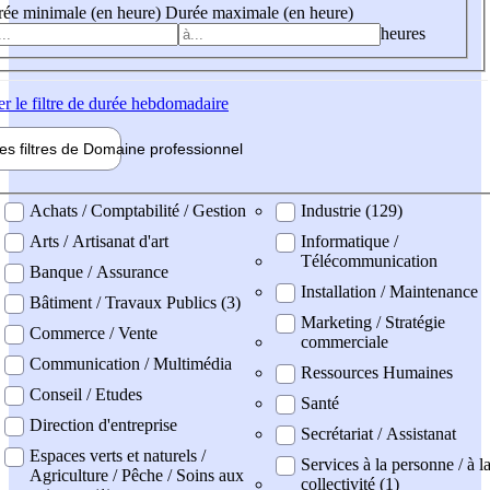
ée minimale (en heure)
Durée maximale (en heure)
heures
er
le filtre de durée hebdomadaire
les filtres de
Domaine pro
fessionnel
ne professionel
Achats / Comptabilité / Gestion
Industrie (129)
Arts / Artisanat d'art
Informatique /
Télécommunication
Banque / Assurance
Installation / Maintenance
Bâtiment / Travaux Publics (3)
Marketing / Stratégie
Commerce / Vente
commerciale
Communication / Multimédia
Ressources Humaines
Conseil / Etudes
Santé
Direction d'entreprise
Secrétariat / Assistanat
Espaces verts et naturels /
Services à la personne / à l
Agriculture / Pêche / Soins aux
collectivité (1)