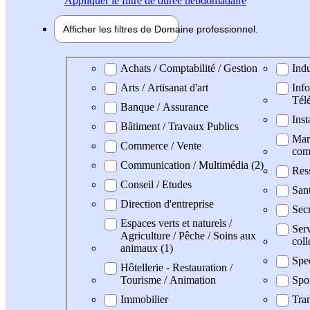
Appliquer
le filtre de durée hebdomadaire
Afficher les filtres de
Domaine pro
fessionnel
Domaine professionel
Achats / Comptabilité / Gestion
Indu
Arts / Artisanat d'art
Info
Tél
Banque / Assurance
Inst
Bâtiment / Travaux Publics
Mark
Commerce / Vente
com
Communication / Multimédia (2)
Res
Conseil / Etudes
San
Direction d'entreprise
Secr
Espaces verts et naturels /
Serv
Agriculture / Pêche / Soins aux
coll
animaux (1)
Spe
Hôtellerie - Restauration /
Tourisme / Animation
Spo
Immobilier
Tran