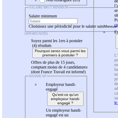
de
l
SALAIRE BRUT MINIMUM
se
si
Salaire minimum
Po
co
Choisissez une périodicité pour le salaire saisi
En
OPPORTUNITÉS
Soyez parmi les 1ers à postuler
(4)
résultats
Pourquoi serez-vous parmi les
L'
premiers à postuler ?
pe
Offres de plus de 15 jours,
en
comptant moins de 4 candidatures
ha
(dont France Travail est informé)
un
HANDICAP
pr
de
Employeur handi-
ad
engagé
ca
Qu'est-ce qu'un
sa
employeur handi-
le
engagé ?
Un employeur handi-
engagé est un