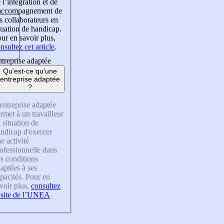
 l’intégration et de
’accompagnement de
s collaborateurs en
tuation de handicap.
ur en savoir plus,
nsultez cet article
.
treprise adaptée
Qu'est-ce qu'une
entreprise adaptée
?
entreprise adaptée
rmet à un travailleur
 situation de
ndicap d'exercer
e activité
ofessionnelle dans
s conditions
aptées à ses
pacités. Pour en
voir plus,
consultez
 site de l’UNEA
.