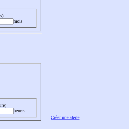
s)
mois
ure)
heures
Créer une alerte