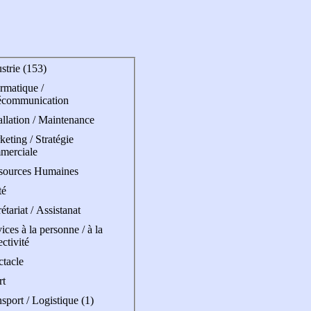
strie (153)
rmatique /
écommunication
allation / Maintenance
eting / Stratégie
merciale
sources Humaines
té
étariat / Assistanat
ices à la personne / à la
ectivité
ctacle
rt
sport / Logistique (1)