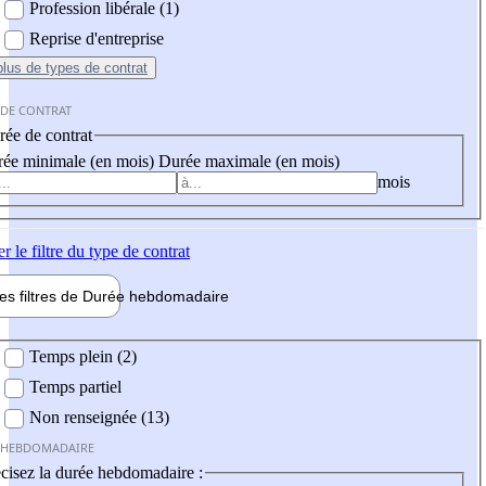
Profession libérale (1)
Reprise d'entreprise
plus
de types de contrat
 DE CONTRAT
ée de contrat
ée minimale (en mois)
Durée maximale (en mois)
mois
er
le filtre du type de contrat
les filtres de
Durée hebdo
madaire
 hebdomadaire
Temps plein (2)
Temps partiel
Non renseignée (13)
 HEBDOMADAIRE
cisez la durée hebdomadaire :