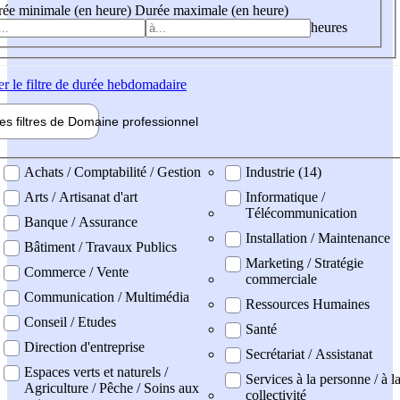
ée minimale (en heure)
Durée maximale (en heure)
heures
er
le filtre de durée hebdomadaire
les filtres de
Domaine pro
fessionnel
ne professionel
Achats / Comptabilité / Gestion
Industrie (14)
Arts / Artisanat d'art
Informatique /
Télécommunication
Banque / Assurance
Installation / Maintenance
Bâtiment / Travaux Publics
Marketing / Stratégie
Commerce / Vente
commerciale
Communication / Multimédia
Ressources Humaines
Conseil / Etudes
Santé
Direction d'entreprise
Secrétariat / Assistanat
Espaces verts et naturels /
Services à la personne / à l
Agriculture / Pêche / Soins aux
collectivité