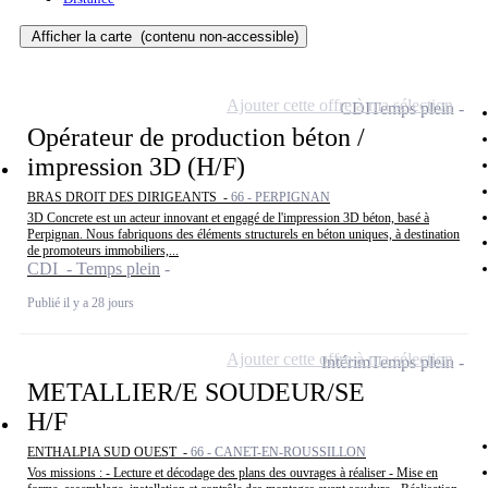
Afficher la carte
(contenu non-accessible)
Ajouter cette offre à ma sélection
CDI
Temps plein
Opérateur de production béton /
impression 3D (H/F)
BRAS DROIT DES DIRIGEANTS -
66 - PERPIGNAN
3D Concrete est un acteur innovant et engagé de l'impression 3D béton, basé à
Perpignan. Nous fabriquons des éléments structurels en béton uniques, à destination
de promoteurs immobiliers,...
CDI - Temps plein
Publié il y a 28 jours
Ajouter cette offre à ma sélection
Intérim
Temps plein
METALLIER/E SOUDEUR/SE
H/F
ENTHALPIA SUD OUEST -
66 - CANET-EN-ROUSSILLON
Vos missions : - Lecture et décodage des plans des ouvrages à réaliser - Mise en