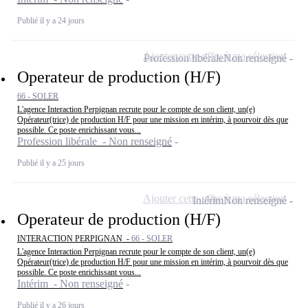
Publié il y a 24 jours
Ajouter cette offre à ma sélection
Profession libérale
Non renseigné
Operateur de production (H/F)
66 - SOLER
L'agence Interaction Perpignan recrute pour le compte de son client, un(e)
Opérateur(trice) de production H/F pour une mission en intérim, à pourvoir dès que
possible. Ce poste enrichissant vous...
Profession libérale - Non renseigné
Publié il y a 25 jours
Ajouter cette offre à ma sélection
Intérim
Non renseigné
Operateur de production (H/F)
INTERACTION PERPIGNAN -
66 - SOLER
L'agence Interaction Perpignan recrute pour le compte de son client, un(e)
Opérateur(trice) de production H/F pour une mission en intérim, à pourvoir dès que
possible. Ce poste enrichissant vous...
Intérim - Non renseigné
Publié il y a 26 jours