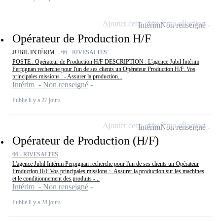
Ajouter cette offre à ma sélection
Intérim
Non renseigné
Opérateur de Production H/F
JUBIL INTÉRIM -
66 - RIVESALTES
POSTE : Opérateur de Production H/F DESCRIPTION : L'agence Jubil Intérim
Perpignan recherche pour l'un de ses clients un Opérateur Production H/F. Vos
principales missions : - Assurer la production...
Intérim - Non renseigné
Publié il y a 27 jours
Ajouter cette offre à ma sélection
Intérim
Non renseigné
Opérateur de Production (H/F)
66 - RIVESALTES
L'agence Jubil Intérim Perpignan recherche pour l'un de ses clients un Opérateur
Production H/F.Vos principales missions :- Assurer la production sur les machines
et le conditionnement des produits -...
Intérim - Non renseigné
Publié il y a 28 jours