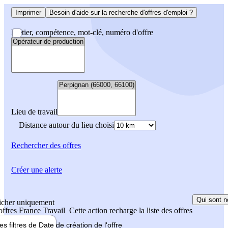
Imprimer
Besoin d'aide sur la recherche d'offres d'emploi ?
Métier, compétence, mot-clé, numéro d'offre
Lieu de travail
Distance autour du lieu choisi
Rechercher
des offres
Créer une alerte
Qui sont n
icher uniquement
 offres France Travail
Cette action recharge la liste des offres
les filtres de
Date de création
de l'offre