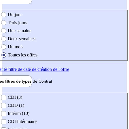
e création de l'offre
Un jour
Trois jours
Une semaine
Deux semaines
Un mois
Toutes les offres
er
le filtre de date de création de l'offre
les filtres de types de
Contrat
de contrat
CDI (3)
CDD (1)
Intérim (10)
CDI Intérimaire