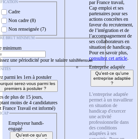
IFICATION
par France travail,
Cap emploi et ses
Cadre
partenaires pour ses
actions concrètes en
Non cadre (8)
faveur du recrutement,
Non renseignée (7)
de l’intégration et de
l’accompagnement de
IRE BRUT MINIMUM
ses collaborateurs en
situation de handicap.
re minimum
Pour en savoir plus,
consultez cet article
.
ssez une périodicité pour le salaire saisi
Entreprise adaptée
NITÉS
Qu'est-ce qu'une
z parmi les 1ers à postuler
entreprise adaptée
?
urquoi serez-vous parmi les
premiers à postuler ?
L'entreprise adaptée
es de plus de 15 jours,
permet à un travailleur
tant moins de 4 candidatures
en situation de
t France Travail est informé)
handicap d'exercer
ICAP
une activité
professionnelle dans
Employeur handi-
des conditions
engagé
adaptées à ses
Qu'est-ce qu'un
capacités. Pour en