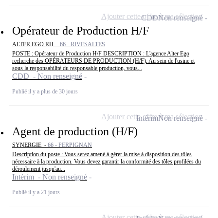
Ajouter cette offre à ma sélection
CDD
Non renseigné
Opérateur de Production H/F
ALTER EGO RH -
66 - RIVESALTES
POSTE : Opérateur de Production H/F DESCRIPTION : L'agence Alter Ego
recherche des OPÉRATEURS DE PRODUCTION (H/F). Au sein de l'usine et
sous la responsabilité du responsable production, vous...
CDD - Non renseigné
Publié il y a plus de 30 jours
Ajouter cette offre à ma sélection
Intérim
Non renseigné
Agent de production (H/F)
SYNERGIE -
66 - PERPIGNAN
Description du poste : Vous serez amené à gérer la mise à disposition des tôles
nécessaire à la production. Vous devez garantir la conformité des tôles profilées du
déroulement jusqu'au...
Intérim - Non renseigné
Publié il y a 21 jours
Ajouter cette offre à ma sélection