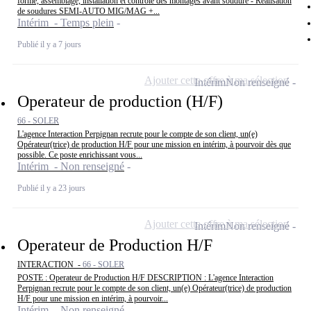
forme, assemblage, installation et contrôle des montages avant soudure - Réalisation
de soudures SEMI-AUTO MIG/MAG +...
Intérim - Temps plein
Publié il y a 7 jours
Ajouter cette offre à ma sélection
Intérim
Non renseigné
Operateur de production (H/F)
66 - SOLER
L'agence Interaction Perpignan recrute pour le compte de son client, un(e)
Opérateur(trice) de production H/F pour une mission en intérim, à pourvoir dès que
possible. Ce poste enrichissant vous...
Intérim - Non renseigné
Publié il y a 23 jours
Ajouter cette offre à ma sélection
Intérim
Non renseigné
Operateur de Production H/F
INTERACTION -
66 - SOLER
POSTE : Operateur de Production H/F DESCRIPTION : L'agence Interaction
Perpignan recrute pour le compte de son client, un(e) Opérateur(trice) de production
H/F pour une mission en intérim, à pourvoir...
Intérim - Non renseigné