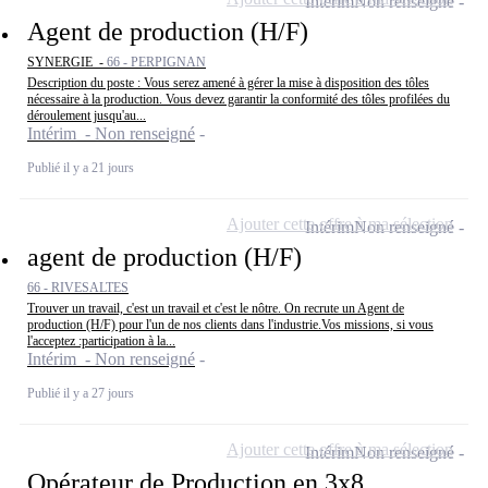
Intérim
Non renseigné
Agent de production (H/F)
SYNERGIE -
66 - PERPIGNAN
Description du poste : Vous serez amené à gérer la mise à disposition des tôles
nécessaire à la production. Vous devez garantir la conformité des tôles profilées du
déroulement jusqu'au...
Intérim - Non renseigné
Publié il y a 21 jours
Ajouter cette offre à ma sélection
Intérim
Non renseigné
agent de production (H/F)
66 - RIVESALTES
Trouver un travail, c'est un travail et c'est le nôtre. On recrute un Agent de
production (H/F) pour l'un de nos clients dans l'industrie.Vos missions, si vous
l'acceptez :participation à la...
Intérim - Non renseigné
Publié il y a 27 jours
Ajouter cette offre à ma sélection
Intérim
Non renseigné
Opérateur de Production en 3x8