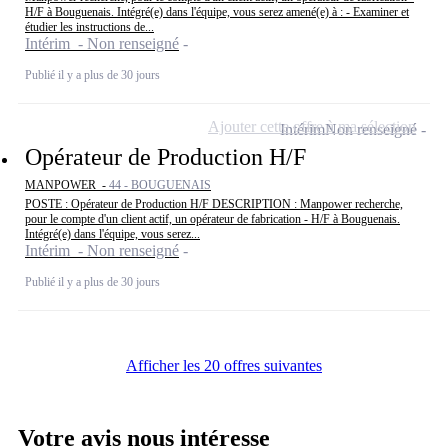
H/F à Bouguenais. Intégré(e) dans l'équipe, vous serez amené(e) à : - Examiner et
étudier les instructions de...
Intérim - Non renseigné
Publié il y a plus de 30 jours
Ajouter cette offre à ma sélection
Intérim
Non renseigné
Opérateur de Production H/F
MANPOWER -
44 - BOUGUENAIS
POSTE : Opérateur de Production H/F DESCRIPTION : Manpower recherche,
pour le compte d'un client actif, un opérateur de fabrication - H/F à Bouguenais.
Intégré(e) dans l'équipe, vous serez...
Intérim - Non renseigné
Publié il y a plus de 30 jours
Afficher les 20 offres suivantes
Votre avis nous intéresse