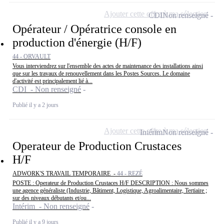
Ajouter cette offre à ma sélection
CDI
Non renseigné
Opérateur / Opératrice console en
production d'énergie (H/F)
44 - ORVAULT
Vous interviendrez sur l'ensemble des actes de maintenance des installations ainsi
que sur les travaux de renouvellement dans les Postes Sources. Le domaine
d'activité est principalement lié à...
CDI - Non renseigné
Publié il y a 2 jours
Ajouter cette offre à ma sélection
Intérim
Non renseigné
Operateur de Production Crustaces
H/F
ADWORK'S TRAVAIL TEMPORAIRE -
44 - REZÉ
POSTE : Operateur de Production Crustaces H/F DESCRIPTION : Nous sommes
une agence généraliste (Industrie, Bâtiment, Logistique, Agroalimentaire, Tertiaire ;
sur des niveaux débutants et/ou...
Intérim - Non renseigné
Publié il y a 9 jours