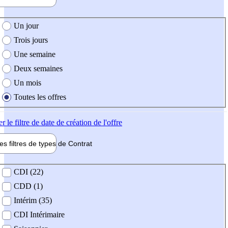
e création de l'offre
Un jour
Trois jours
Une semaine
Deux semaines
Un mois
Toutes les offres
er
le filtre de date de création de l'offre
les filtres de types de
Contrat
de contrat
CDI (22)
CDD (1)
Intérim (35)
CDI Intérimaire