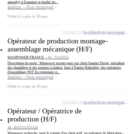
amené(e) à Examiner et étudier les...
Intérim - Non renseigné
Publié il y a plus de 30 jours
Ajouter cette offre à ma sélection
Intérim
Non renseigné
Opérateur de production montage-
assemblage mécanique (H/F)
MANPOWER FRANCE -
44 - NANTES
Description du poste : Manpower recrute pour son client Saunier Duval, spécialiste
des chaudières et des pompes à chaleur, basé à Nantes Haluchère, des opérateurs
d'assemblage (H/F En rejoignant ce...
Intérim - Non renseigné
Publié il y a plus de 30 jours
Ajouter cette offre à ma sélection
Intérim
Non renseigné
Opérateur / Opératrice de
production (H/F)
44 - BOUGUENAIS
Manpower recherche, pour le compte d'un client actif, un opérateur de fabrication -