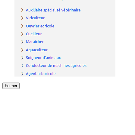
Fermer
Fermer
le détail de l'offre
/
Offre
sur
Offre précéden