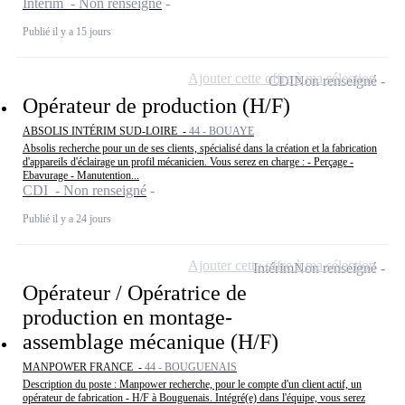
Intérim - Non renseigné
Publié il y a 15 jours
Ajouter cette offre à ma sélection
CDI
Non renseigné
Opérateur de production (H/F)
ABSOLIS INTÉRIM SUD-LOIRE -
44 - BOUAYE
Absolis recherche pour un de ses clients, spécialisé dans la création et la fabrication
d'appareils d'éclairage un profil mécanicien. Vous serez en charge : - Perçage -
Ebavurage - Manutention...
CDI - Non renseigné
Publié il y a 24 jours
Ajouter cette offre à ma sélection
Intérim
Non renseigné
Opérateur / Opératrice de
production en montage-
assemblage mécanique (H/F)
MANPOWER FRANCE -
44 - BOUGUENAIS
Description du poste : Manpower recherche, pour le compte d'un client actif, un
opérateur de fabrication - H/F à Bouguenais. Intégré(e) dans l'équipe, vous serez