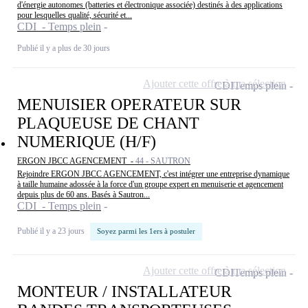
d'énergie autonomes (batteries et électronique associée) destinés à des applications
pour lesquelles qualité, sécurité et...
CDI - Temps plein
Publié il y a plus de 30 jours
Ajouter cette offre à ma sélection
CDI
Temps plein
MENUISIER OPERATEUR SUR
PLAQUEUSE DE CHANT
NUMERIQUE (H/F)
ERGON JBCC AGENCEMENT -
44 - SAUTRON
Rejoindre ERGON JBCC AGENCEMENT, c'est intégrer une entreprise dynamique
à taille humaine adossée à la force d'un groupe expert en menuiserie et agencement
depuis plus de 60 ans. Basés à Sautron...
CDI - Temps plein
Publié il y a 23 jours
Soyez parmi les 1ers à postuler
Ajouter cette offre à ma sélection
CDI
Temps plein
MONTEUR / INSTALLATEUR