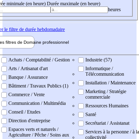
ée minimale (en heure)
Durée maximale (en heure)
heures
er
le filtre de durée hebdomadaire
les filtres de
Domaine pro
fessionnel
ne professionel
Achats / Comptabilité / Gestion
Industrie (57)
Arts / Artisanat d'art
Informatique /
Télécommunication
Banque / Assurance
Installation / Maintenance
Bâtiment / Travaux Publics (1)
Marketing / Stratégie
Commerce / Vente
commerciale
Communication / Multimédia
Ressources Humaines
Conseil / Etudes
Santé
Direction d'entreprise
Secrétariat / Assistanat
Espaces verts et naturels /
Services à la personne / à l
Agriculture / Pêche / Soins aux
collectivité