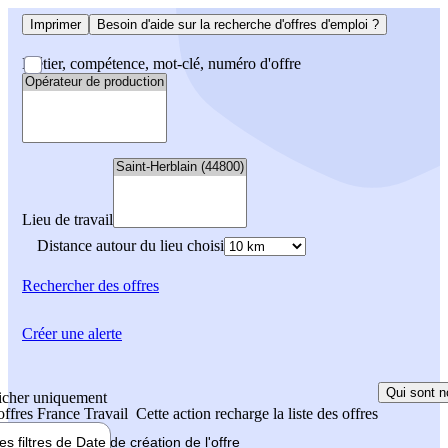
Imprimer
Besoin d'aide sur la recherche d'offres d'emploi ?
Métier, compétence, mot-clé, numéro d'offre
Lieu de travail
Distance autour du lieu choisi
Rechercher
des offres
Créer une alerte
Qui sont n
icher uniquement
 offres France Travail
Cette action recharge la liste des offres
les filtres de
Date de création
de l'offre