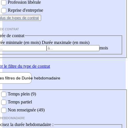
Profession libérale
Reprise d'entreprise
plus
de types de contrat
 DE CONTRAT
ée de contrat
ée minimale (en mois)
Durée maximale (en mois)
mois
er
le filtre du type de contrat
les filtres de
Durée hebdo
madaire
 hebdomadaire
Temps plein (9)
Temps partiel
Non renseignée (49)
 HEBDOMADAIRE
cisez la durée hebdomadaire :