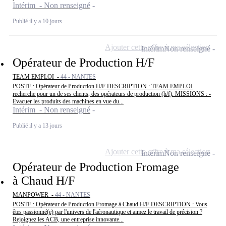
Intérim - Non renseigné
Publié il y a 10 jours
Ajouter cette offre à ma sélection
Intérim
Non renseigné
Opérateur de Production H/F
TEAM EMPLOI -
44 - NANTES
POSTE : Opérateur de Production H/F DESCRIPTION : TEAM EMPLOI
recherche pour un de ses clients, des opérateurs de production (h/f). MISSIONS : -
Evacuer les produits des machines en vue du...
Intérim - Non renseigné
Publié il y a 13 jours
Ajouter cette offre à ma sélection
Intérim
Non renseigné
Opérateur de Production Fromage
à Chaud H/F
MANPOWER -
44 - NANTES
POSTE : Opérateur de Production Fromage à Chaud H/F DESCRIPTION : Vous
êtes passionné(e) par l'univers de l'aéronautique et aimez le travail de précision ?
Rejoignez les ACB, une entreprise innovante...