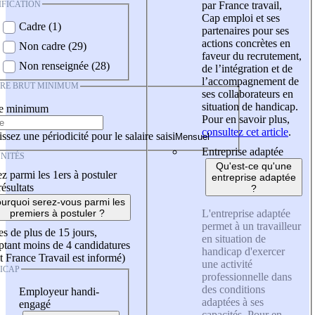
IFICATION
par France travail,
Cap emploi et ses
Cadre (1)
partenaires pour ses
actions concrètes en
Non cadre (29)
faveur du recrutement,
Non renseignée (28)
de l’intégration et de
l’accompagnement de
IRE BRUT MINIMUM
ses collaborateurs en
situation de handicap.
re minimum
Pour en savoir plus,
consultez cet article
.
ssez une périodicité pour le salaire saisi
Entreprise adaptée
NITÉS
Qu'est-ce qu'une
z parmi les 1ers à postuler
entreprise adaptée
résultats
?
urquoi serez-vous parmi les
L'entreprise adaptée
premiers à postuler ?
permet à un travailleur
es de plus de 15 jours,
en situation de
tant moins de 4 candidatures
handicap d'exercer
t France Travail est informé)
une activité
ICAP
professionnelle dans
des conditions
Employeur handi-
adaptées à ses
engagé
capacités. Pour en