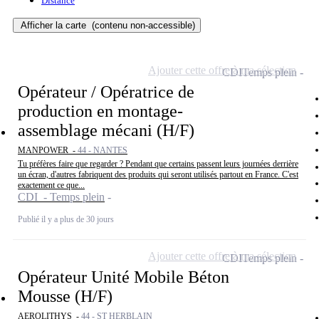
Distance
Afficher la carte
(contenu non-accessible)
Ajouter cette offre à ma sélection
CDI
Temps plein
Opérateur / Opératrice de
production en montage-
assemblage mécani (H/F)
MANPOWER -
44 - NANTES
Tu préfères faire que regarder ? Pendant que certains passent leurs journées derrière
un écran, d'autres fabriquent des produits qui seront utilisés partout en France. C'est
exactement ce que...
CDI - Temps plein
Publié il y a plus de 30 jours
Ajouter cette offre à ma sélection
CDI
Temps plein
Opérateur Unité Mobile Béton
Mousse (H/F)
AEROLITHYS -
44 - ST HERBLAIN