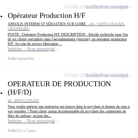
Ajouter cette offre à ma sélection
Intérim
Non renseigné
Opérateur Production H/F
ABSOLIS INTERIM ST SÉBASTIEN SUR LOIRE -
44 - SAINT-AIGNAN-
GRANDLIEU
POSTE : Opérateur Production H/F DESCRIPTION : Absolis recherche pour l'un
de ses clients spécialisés dans l'agroalimentaire (épicerie), un opérateur production
H/F. Au sein du service fabrication,...
Intérim - Non renseigné
Publié aujourd'hui
Ajouter cette offre à ma sélection
Intérim
Non renseigné
OPERATEUR DE PRODUCTION
(H/F/D)
44 - BOUGUENAIS
Vous voulez intégrer une entreprise qui innove dans le recyclage et donner du sens à
vos journées ? Notre client, acteur incontournable du recyclage des composites de
fibre de carbone, recrute des...
Intérim - Non renseigné
Publié il y a 2 jours