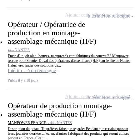
Ajouter cette offre à ma sélection
Intérim
Non renseigné
Opérateur / Opératrice de
production en montage-
assemblage mécanique (H/F)
44 - NANTES
Envie d'un job où tu bouges, tu apprends et tu fabriques du concret ? ? Manpower
recrute pour Saunier Duval des opérateurs d'assemblage (H/F) sur le site de Nantes
Haluchère, leader des solutions de...
Intérim - Non renseigné
Publié il y a 10 jours
Ajouter cette offre à ma sélection
Intérim
Non renseigné
Opérateur de production montage-
assemblage mécanique (H/F)
MANPOWER FRANCE -
44 - NANTES
Description du poste : Tu préfères faire que regarder Pendant que certains passent
leurs journées derrière un écran, d'autres fabriquent des produits qui seront utilisés
partout en France. C'est...