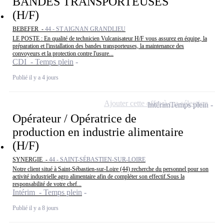
BANDES TRANSPORTEUSES
(H/F)
BEBEFER -
44 - ST AIGNAN GRANDLIEU
LE POSTE : En qualité de technicien Vulcanisateur H/F vous assurez en équipe, la
préparation et l'installation des bandes transporteuses, la maintenance des
convoyeurs et la protection contre l'usure...
CDI - Temps plein
Publié il y a 4 jours
Ajouter cette offre à ma sélection
Intérim
Temps plein
Opérateur / Opératrice de
production en industrie alimentaire
(H/F)
SYNERGIE -
44 - SAINT-SÉBASTIEN-SUR-LOIRE
Notre client situé à Saint-Sébastien-sur-Loire (44) recherche du personnel pour son
activité industrielle agro alimentaire afin de compléter son effectif.Sous la
responsabilité de votre chef...
Intérim - Temps plein
Publié il y a 8 jours