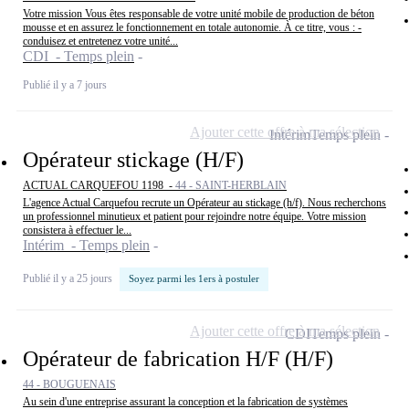
Votre mission Vous êtes responsable de votre unité mobile de production de béton
mousse et en assurez le fonctionnement en totale autonomie. À ce titre, vous : -
conduisez et entretenez votre unité...
CDI - Temps plein
Publié il y a 7 jours
Ajouter cette offre à ma sélection
Intérim
Temps plein
Opérateur stickage (H/F)
ACTUAL CARQUEFOU 1198 -
44 - SAINT-HERBLAIN
L'agence Actual Carquefou recrute un Opérateur au stickage (h/f). Nous recherchons
un professionnel minutieux et patient pour rejoindre notre équipe. Votre mission
consistera à effectuer le...
Intérim - Temps plein
Publié il y a 25 jours
Soyez parmi les 1ers à postuler
Ajouter cette offre à ma sélection
CDI
Temps plein
Opérateur de fabrication H/F (H/F)
44 - BOUGUENAIS
Au sein d'une entreprise assurant la conception et la fabrication de systèmes