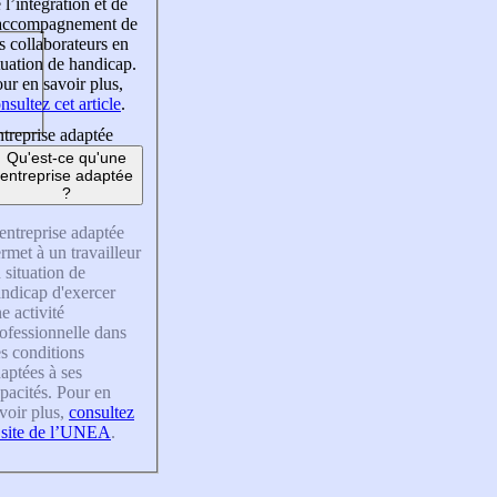
 l’intégration et de
’accompagnement de
s collaborateurs en
tuation de handicap.
ur en savoir plus,
nsultez cet article
.
treprise adaptée
Qu'est-ce qu'une
entreprise adaptée
?
entreprise adaptée
rmet à un travailleur
 situation de
ndicap d'exercer
e activité
ofessionnelle dans
s conditions
aptées à ses
pacités. Pour en
voir plus,
consultez
 site de l’UNEA
.