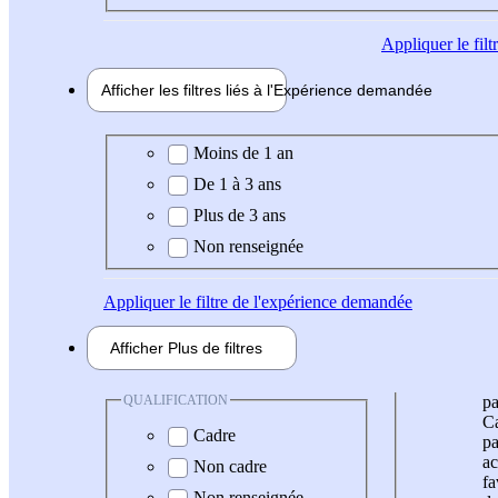
Appliquer
le fil
Afficher les filtres liés à l'
Expérience
demandée
Expérience demandée
Moins de 1 an
De 1 à 3 ans
Plus de 3 ans
Non renseignée
Appliquer
le filtre de l'expérience demandée
Afficher
Plus de
filtres
QUALIFICATION
pa
Ca
Cadre
pa
ac
Non cadre
fa
Non renseignée