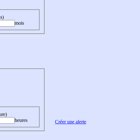
s)
mois
ure)
heures
Créer une alerte