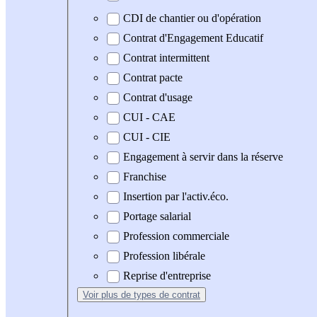
CDI de chantier ou d'opération
Contrat d'Engagement Educatif
Contrat intermittent
Contrat pacte
Contrat d'usage
CUI - CAE
CUI - CIE
Engagement à servir dans la réserve
Franchise
Insertion par l'activ.éco.
Portage salarial
Profession commerciale
Profession libérale
Reprise d'entreprise
Voir plus
de types de contrat