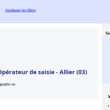
Appliquer
les filtres
Se
érateur de saisie - Allier (03)
hographe ou
V