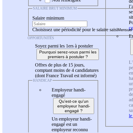
de
l
SALAIRE BRUT MINIMUM
se
si
Salaire minimum
Po
co
Choisissez une périodicité pour le salaire saisi
En
OPPORTUNITÉS
Soyez parmi les 1ers à postuler
Pourquoi serez-vous parmi les
premiers à postuler ?
L'
Offres de plus de 15 jours,
pe
comptant moins de 4 candidatures
en
(dont France Travail est informé)
ha
HANDICAP
un
pr
Employeur handi-
de
engagé
ad
Qu'est-ce qu'un
ca
employeur handi-
sa
engagé ?
le
Un employeur handi-
engagé est un
employeur reconnu