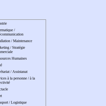
strie
rmatique /
écommunication
allation / Maintenance
eting / Stratégie
merciale
sources Humaines
té
étariat / Assistanat
ices à la personne / à la
ectivité
ctacle
rt
sport / Logistique