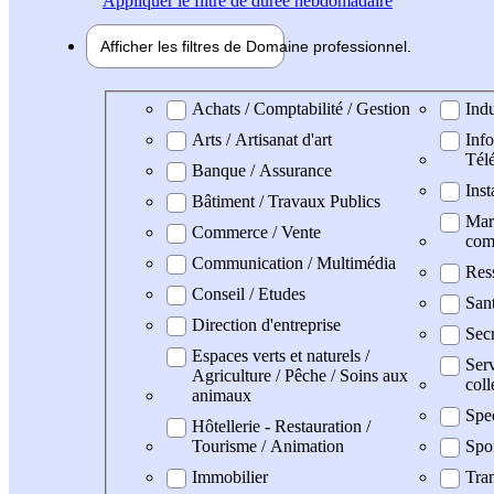
Appliquer
le filtre de durée hebdomadaire
Afficher les filtres de
Domaine pro
fessionnel
Domaine professionel
Achats / Comptabilité / Gestion
Indu
Arts / Artisanat d'art
Info
Tél
Banque / Assurance
Inst
Bâtiment / Travaux Publics
Mark
Commerce / Vente
com
Communication / Multimédia
Res
Conseil / Etudes
San
Direction d'entreprise
Secr
Espaces verts et naturels /
Serv
Agriculture / Pêche / Soins aux
coll
animaux
Spe
Hôtellerie - Restauration /
Tourisme / Animation
Spo
Immobilier
Tran