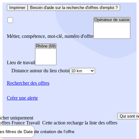
Imprimer
Besoin d'aide sur la recherche d'offres d'emploi ?
Métier, compétence, mot-clé, numéro d'offre
Lieu de travail
Distance autour du lieu choisi
Rechercher
des offres
Créer une alerte
Qui sont n
icher uniquement
 offres France Travail
Cette action recharge la liste des offres
les filtres de
Date de création
de l'offre