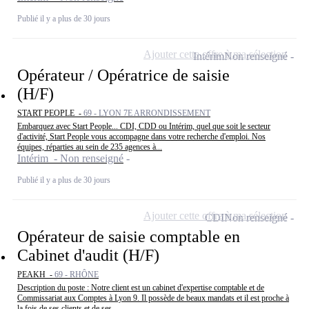
Publié il y a plus de 30 jours
Ajouter cette offre à ma sélection
Intérim
Non renseigné
Opérateur / Opératrice de saisie
(H/F)
START PEOPLE -
69 - LYON 7E ARRONDISSEMENT
Embarquez avec Start People... CDI, CDD ou Intérim, quel que soit le secteur
d'activité, Start People vous accompagne dans votre recherche d'emploi. Nos
équipes, réparties au sein de 235 agences à...
Intérim - Non renseigné
Publié il y a plus de 30 jours
Ajouter cette offre à ma sélection
CDI
Non renseigné
Opérateur de saisie comptable en
Cabinet d'audit (H/F)
PEAKH -
69 - RHÔNE
Description du poste : Notre client est un cabinet d'expertise comptable et de
Commissariat aux Comptes à Lyon 9. Il possède de beaux mandats et il est proche à
la fois de ses clients et de ses...