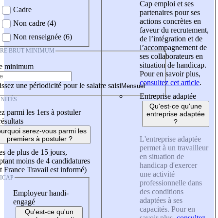
Cap emploi et ses
Cadre
partenaires pour ses
actions concrètes en
Non cadre (4)
faveur du recrutement,
Non renseignée (6)
de l’intégration et de
l’accompagnement de
IRE BRUT MINIMUM
ses collaborateurs en
situation de handicap.
re minimum
Pour en savoir plus,
consultez cet article
.
ssez une périodicité pour le salaire saisi
Entreprise adaptée
NITÉS
Qu'est-ce qu'une
z parmi les 1ers à postuler
entreprise adaptée
résultats
?
urquoi serez-vous parmi les
L'entreprise adaptée
premiers à postuler ?
permet à un travailleur
es de plus de 15 jours,
en situation de
tant moins de 4 candidatures
handicap d'exercer
t France Travail est informé)
une activité
ICAP
professionnelle dans
des conditions
Employeur handi-
adaptées à ses
engagé
capacités. Pour en
Qu'est-ce qu'un
savoir plus,
consultez