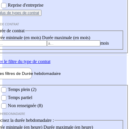
Reprise d'entreprise
plus
de types de contrat
 DE CONTRAT
ée de contrat
ée minimale (en mois)
Durée maximale (en mois)
mois
er
le filtre du type de contrat
les filtres de
Durée hebdo
madaire
 hebdomadaire
Temps plein (2)
Temps partiel
Non renseignée (8)
 HEBDOMADAIRE
cisez la durée hebdomadaire :
ée minimale (en heure)
Durée maximale (en heure)