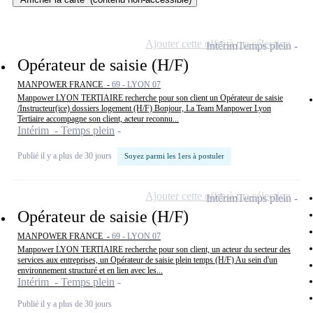
Ajouter cette offre à ma sélection
Intérim
Temps plein
Opérateur de saisie (H/F)
MANPOWER FRANCE -
69 - LYON 07
Manpower LYON TERTIAIRE recherche pour son client un Opérateur de saisie
/Instructeur(ice) dossiers logement (H/F) Bonjour, La Team Manpower Lyon
Tertiaire accompagne son client, acteur reconnu...
Intérim - Temps plein
Publié il y a plus de 30 jours
Soyez parmi les 1ers à postuler
Ajouter cette offre à ma sélection
Intérim
Temps plein
Opérateur de saisie (H/F)
MANPOWER FRANCE -
69 - LYON 07
Manpower LYON TERTIAIRE recherche pour son client, un acteur du secteur des
services aux entreprises, un Opérateur de saisie plein temps (H/F) Au sein d'un
environnement structuré et en lien avec les...
Intérim - Temps plein
Publié il y a plus de 30 jours