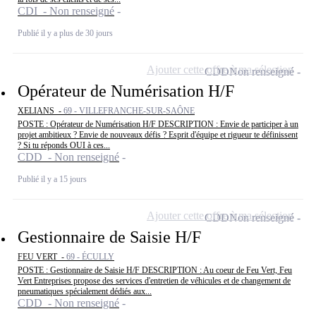
CDI - Non renseigné
Publié il y a plus de 30 jours
Ajouter cette offre à ma sélection
CDD
Non renseigné
Opérateur de Numérisation H/F
XELIANS -
69 - VILLEFRANCHE-SUR-SAÔNE
POSTE : Opérateur de Numérisation H/F DESCRIPTION : Envie de participer à un
projet ambitieux ? Envie de nouveaux défis ? Esprit d'équipe et rigueur te définissent
? Si tu réponds OUI à ces...
CDD - Non renseigné
Publié il y a 15 jours
Ajouter cette offre à ma sélection
CDD
Non renseigné
Gestionnaire de Saisie H/F
FEU VERT -
69 - ÉCULLY
POSTE : Gestionnaire de Saisie H/F DESCRIPTION : Au coeur de Feu Vert, Feu
Vert Entreprises propose des services d'entretien de véhicules et de changement de
pneumatiques spécialement dédiés aux...
CDD - Non renseigné