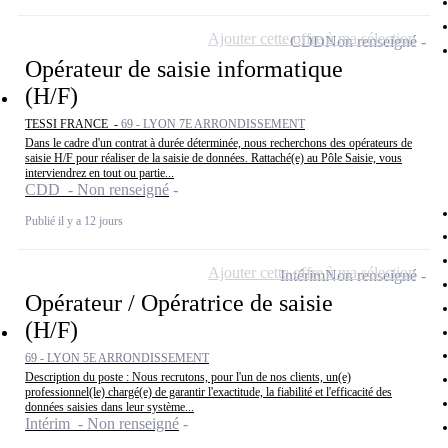
Ajouter cette offre à ma sélection
CDD
Non renseigné
Opérateur de saisie informatique
(H/F)
TESSI FRANCE -
69 - LYON 7E ARRONDISSEMENT
Dans le cadre d'un contrat à durée déterminée, nous recherchons des opérateurs de
saisie H/F pour réaliser de la saisie de données. Rattaché(e) au Pôle Saisie, vous
interviendrez en tout ou partie...
CDD - Non renseigné
Publié il y a 12 jours
Ajouter cette offre à ma sélection
Intérim
Non renseigné
Opérateur / Opératrice de saisie
(H/F)
69 - LYON 5E ARRONDISSEMENT
Description du poste : Nous recrutons, pour l'un de nos clients, un(e)
professionnel(le) chargé(e) de garantir l'exactitude, la fiabilité et l'efficacité des
données saisies dans leur système...
Intérim - Non renseigné