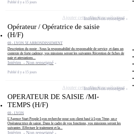
Publié il y a 15 jours
Ajouter cette offre à ma sélection
Intérim
Non renseigné
Opérateur / Opératrice de saisie
(H/F)
69 - LYON 5E ARRONDISSEMENT
Description du poste : Sous la responsabilité du responsable de service, et dans un
contexte de forte cadence, vos missions seront les suivantes Réception de fiches de
paie et attestations...
Intérim - Non renseigné
Publié il y a 15 jours
Ajouter cette offre à ma sélection
Intérim
Non renseigné
OPERATEUR DE SAISIE /MI-
TEMPS (H/F)
69 - LYON
L'Agence Start People Lyon recherche pour son client basé à Lyon 7ème, un.e
Opérateur.trice de saisie. Dans le cadre de vos fonctions, vos missions seront les
suivantes :Effectuer le traitement et la...
Intérim - Non renseigné