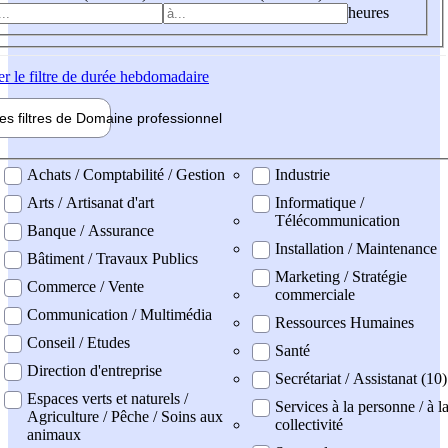
heures
er
le filtre de durée hebdomadaire
les filtres de
Domaine pro
fessionnel
ne professionel
Achats / Comptabilité / Gestion
Industrie
Arts / Artisanat d'art
Informatique /
Télécommunication
Banque / Assurance
Installation / Maintenance
Bâtiment / Travaux Publics
Marketing / Stratégie
Commerce / Vente
commerciale
Communication / Multimédia
Ressources Humaines
Conseil / Etudes
Santé
Direction d'entreprise
Secrétariat / Assistanat (10)
Espaces verts et naturels /
Services à la personne / à l
Agriculture / Pêche / Soins aux
collectivité
animaux