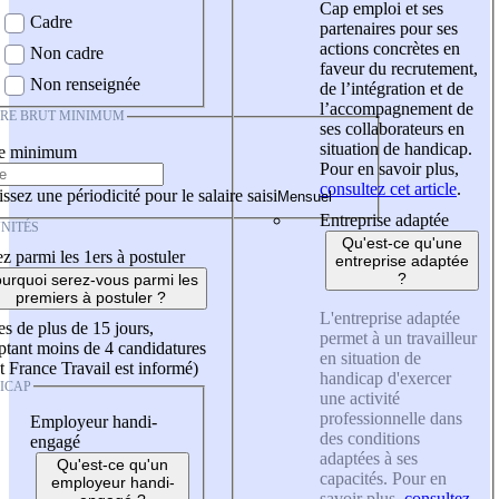
Cap emploi et ses
Cadre
partenaires pour ses
actions concrètes en
Non cadre
faveur du recrutement,
Non renseignée
de l’intégration et de
l’accompagnement de
IRE BRUT MINIMUM
ses collaborateurs en
situation de handicap.
re minimum
Pour en savoir plus,
consultez cet article
.
ssez une périodicité pour le salaire saisi
Entreprise adaptée
NITÉS
Qu'est-ce qu'une
z parmi les 1ers à postuler
entreprise adaptée
?
urquoi serez-vous parmi les
premiers à postuler ?
L'entreprise adaptée
es de plus de 15 jours,
permet à un travailleur
tant moins de 4 candidatures
en situation de
t France Travail est informé)
handicap d'exercer
ICAP
une activité
professionnelle dans
Employeur handi-
des conditions
engagé
adaptées à ses
Qu'est-ce qu'un
capacités. Pour en
employeur handi-
savoir plus,
consultez