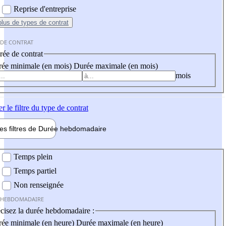
Reprise d'entreprise
plus
de types de contrat
 DE CONTRAT
ée de contrat
ée minimale (en mois)
Durée maximale (en mois)
mois
er
le filtre du type de contrat
les filtres de
Durée hebdo
madaire
 hebdomadaire
Temps plein
Temps partiel
Non renseignée
 HEBDOMADAIRE
cisez la durée hebdomadaire :
ée minimale (en heure)
Durée maximale (en heure)