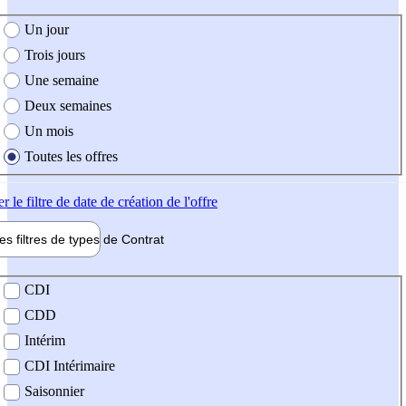
e création de l'offre
Un jour
Trois jours
Une semaine
Deux semaines
Un mois
Toutes les offres
er
le filtre de date de création de l'offre
les filtres de types de
Contrat
de contrat
CDI
CDD
Intérim
CDI Intérimaire
Saisonnier