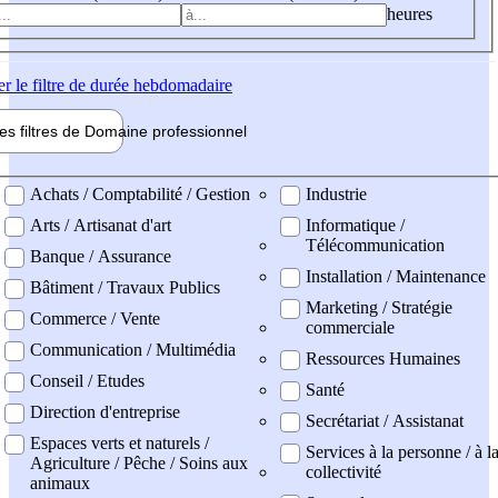
heures
er
le filtre de durée hebdomadaire
les filtres de
Domaine pro
fessionnel
ne professionel
Achats / Comptabilité / Gestion
Industrie
Arts / Artisanat d'art
Informatique /
Télécommunication
Banque / Assurance
Installation / Maintenance
Bâtiment / Travaux Publics
Marketing / Stratégie
Commerce / Vente
commerciale
Communication / Multimédia
Ressources Humaines
Conseil / Etudes
Santé
Direction d'entreprise
Secrétariat / Assistanat
Espaces verts et naturels /
Services à la personne / à l
Agriculture / Pêche / Soins aux
collectivité
animaux