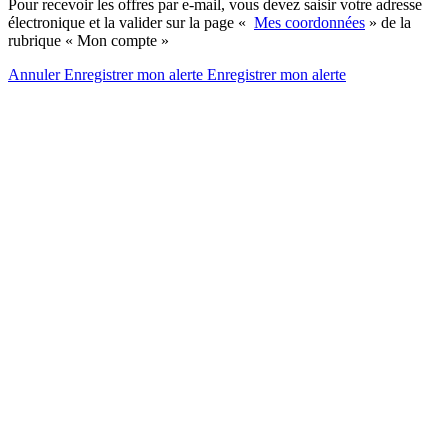
Pour recevoir les offres par e-mail, vous devez saisir votre adresse
électronique et la valider sur la page «
Mes coordonnées
» de la
rubrique « Mon compte »
Annuler
Enregistrer mon alerte
Enregistrer
mon alerte