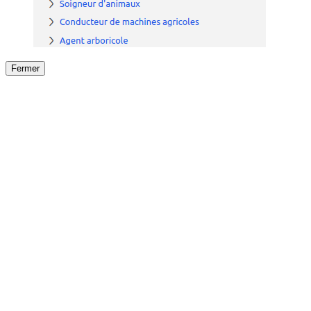
Fermer
Fermer
le détail de l'offre
/
Offre
sur
Offre précéden