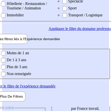
Spectacle
Hôtellerie - Restauration /
Tourisme / Animation
Sport
Immobilier
Transport / Logistique
Appliquer
le filtre du domaine professi
es filtres liés à l'
Expérience
demandée
ience demandée
Moins de 1 an
De 1 à 3 ans
Plus de 3 ans
Non renseignée
er
le filtre de l'expérience demandée
Plus De
Filtres
IFICATION
par France travail,