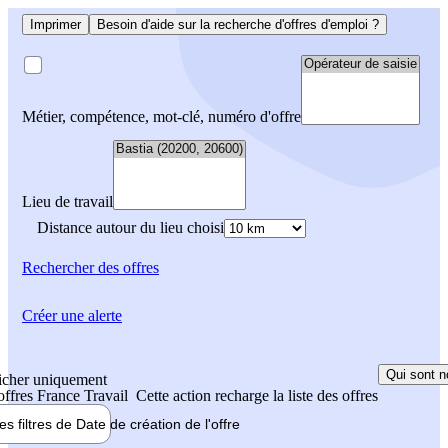
Imprimer
Besoin d'aide sur la recherche d'offres d'emploi ?
Métier, compétence, mot-clé, numéro d'offre
Lieu de travail
Distance autour du lieu choisi
Rechercher
des offres
Créer une alerte
Qui sont n
icher uniquement
 offres France Travail
Cette action recharge la liste des offres
les filtres de
Date de création
de l'offre