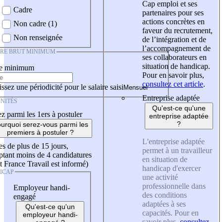
Cap emploi et ses
Cadre
partenaires pour ses
actions concrètes en
Non cadre (1)
faveur du recrutement,
Non renseignée
de l’intégration et de
l’accompagnement de
IRE BRUT MINIMUM
ses collaborateurs en
situation de handicap.
re minimum
Pour en savoir plus,
consultez cet article
.
ssez une périodicité pour le salaire saisi
Entreprise adaptée
NITÉS
Qu'est-ce qu'une
z parmi les 1ers à postuler
entreprise adaptée
?
urquoi serez-vous parmi les
premiers à postuler ?
L'entreprise adaptée
es de plus de 15 jours,
permet à un travailleur
tant moins de 4 candidatures
en situation de
t France Travail est informé)
handicap d'exercer
ICAP
une activité
professionnelle dans
Employeur handi-
des conditions
engagé
adaptées à ses
Qu'est-ce qu'un
capacités. Pour en
employeur handi-
savoir plus,
consultez