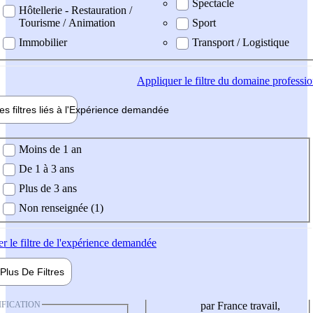
Spectacle
Hôtellerie - Restauration /
Tourisme / Animation
Sport
Immobilier
Transport / Logistique
Appliquer
le filtre du domaine professi
es filtres liés à l'
Expérience
demandée
ience demandée
Moins de 1 an
De 1 à 3 ans
Plus de 3 ans
Non renseignée (1)
er
le filtre de l'expérience demandée
Plus De
Filtres
IFICATION
par France travail,