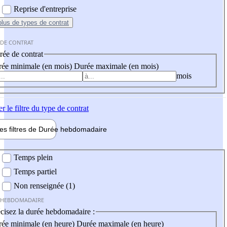
Reprise d'entreprise
plus
de types de contrat
 DE CONTRAT
ée de contrat
ée minimale (en mois)
Durée maximale (en mois)
mois
er
le filtre du type de contrat
les filtres de
Durée hebdo
madaire
 hebdomadaire
Temps plein
Temps partiel
Non renseignée (1)
 HEBDOMADAIRE
cisez la durée hebdomadaire :
ée minimale (en heure)
Durée maximale (en heure)