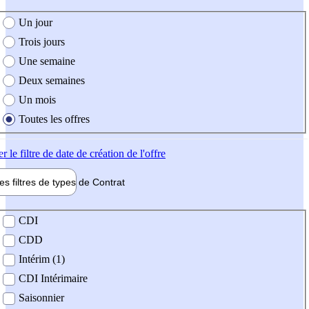
e création de l'offre
Un jour
Trois jours
Une semaine
Deux semaines
Un mois
Toutes les offres
er
le filtre de date de création de l'offre
les filtres de types de
Contrat
de contrat
CDI
CDD
Intérim (1)
CDI Intérimaire
Saisonnier