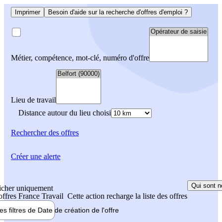
Imprimer
Besoin d'aide sur la recherche d'offres d'emploi ?
Métier, compétence, mot-clé, numéro d'offre
Lieu de travail
Distance autour du lieu choisi
Rechercher
des offres
Créer une alerte
Qui sont n
icher uniquement
 offres France Travail
Cette action recharge la liste des offres
les filtres de
Date de création
de l'offre