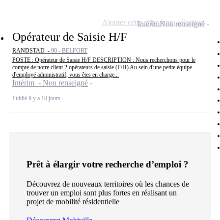
Ajouter cette offre à ma sélection
Intérim
Non renseigné
Opérateur de Saisie H/F
RANDSTAD -
90 - BELFORT
POSTE : Opérateur de Saisie H/F DESCRIPTION : Nous recherchons pour le
compte de notre client 2 opérateurs de saisie (F/H) Au sein d'une petite équipe
d'employé administratif, vous êtes en charge...
Intérim - Non renseigné
Publié il y a 10 jours
Prêt à élargir votre recherche d’emploi ?
Découvrez de nouveaux territoires où les chances de
trouver un emploi sont plus fortes en réalisant un
projet de mobilité résidentielle