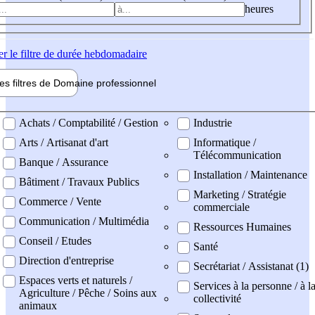
heures
er
le filtre de durée hebdomadaire
les filtres de
Domaine pro
fessionnel
ne professionel
Achats / Comptabilité / Gestion
Industrie
Arts / Artisanat d'art
Informatique /
Télécommunication
Banque / Assurance
Installation / Maintenance
Bâtiment / Travaux Publics
Marketing / Stratégie
Commerce / Vente
commerciale
Communication / Multimédia
Ressources Humaines
Conseil / Etudes
Santé
Direction d'entreprise
Secrétariat / Assistanat (1)
Espaces verts et naturels /
Services à la personne / à l
Agriculture / Pêche / Soins aux
collectivité
animaux