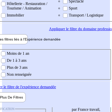
Spectacle
Hôtellerie - Restauration /
Tourisme / Animation
Sport
Immobilier
Transport / Logistique
Appliquer
le filtre du domaine professi
es filtres liés à l'
Expérience
demandée
ience demandée
Moins de 1 an
De 1 à 3 ans
Plus de 3 ans
Non renseignée
er
le filtre de l'expérience demandée
Plus De
Filtres
IFICATION
par France travail,