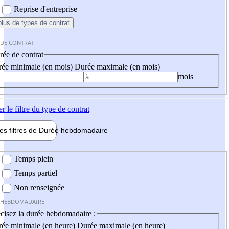
Reprise d'entreprise
plus
de types de contrat
 DE CONTRAT
ée de contrat
ée minimale (en mois)
Durée maximale (en mois)
mois
er
le filtre du type de contrat
les filtres de
Durée hebdo
madaire
 hebdomadaire
Temps plein
Temps partiel
Non renseignée
 HEBDOMADAIRE
cisez la durée hebdomadaire :
ée minimale (en heure)
Durée maximale (en heure)