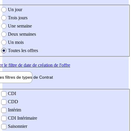
e création de l'offre
Un jour
Trois jours
Une semaine
Deux semaines
Un mois
Toutes les offres
er
le filtre de date de création de l'offre
les filtres de types de
Contrat
de contrat
CDI
CDD
Intérim
CDI Intérimaire
Saisonnier