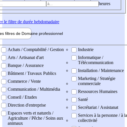
heures
er
le filtre de durée hebdomadaire
les filtres de
Domaine pro
fessionnel
ne professionel
Achats / Comptabilité / Gestion
Industrie
Arts / Artisanat d'art
Informatique /
Télécommunication
Banque / Assurance
Installation / Maintenance
Bâtiment / Travaux Publics
Marketing / Stratégie
Commerce / Vente
commerciale
Communication / Multimédia
Ressources Humaines
Conseil / Etudes
Santé
Direction d'entreprise
Secrétariat / Assistanat
Espaces verts et naturels /
Services à la personne / à l
Agriculture / Pêche / Soins aux
collectivité
animaux