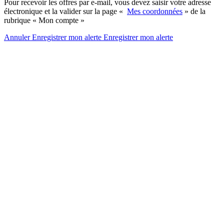
Pour recevoir les offres par e-mail, vous devez saisir votre adresse
électronique et la valider sur la page «
Mes coordonnées
» de la
rubrique « Mon compte »
Annuler
Enregistrer mon alerte
Enregistrer
mon alerte