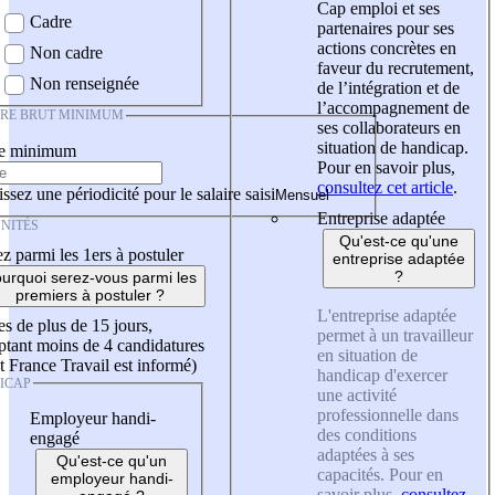
Cap emploi et ses
Cadre
partenaires pour ses
actions concrètes en
Non cadre
faveur du recrutement,
Non renseignée
de l’intégration et de
l’accompagnement de
IRE BRUT MINIMUM
ses collaborateurs en
situation de handicap.
re minimum
Pour en savoir plus,
consultez cet article
.
ssez une périodicité pour le salaire saisi
Entreprise adaptée
NITÉS
Qu'est-ce qu'une
z parmi les 1ers à postuler
entreprise adaptée
?
urquoi serez-vous parmi les
premiers à postuler ?
L'entreprise adaptée
es de plus de 15 jours,
permet à un travailleur
tant moins de 4 candidatures
en situation de
t France Travail est informé)
handicap d'exercer
ICAP
une activité
professionnelle dans
Employeur handi-
des conditions
engagé
adaptées à ses
Qu'est-ce qu'un
capacités. Pour en
employeur handi-
savoir plus,
consultez