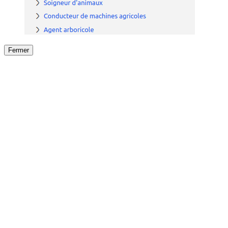
Fermer
Fermer
le détail de l'offre
/
Offre
sur
Offre précéden