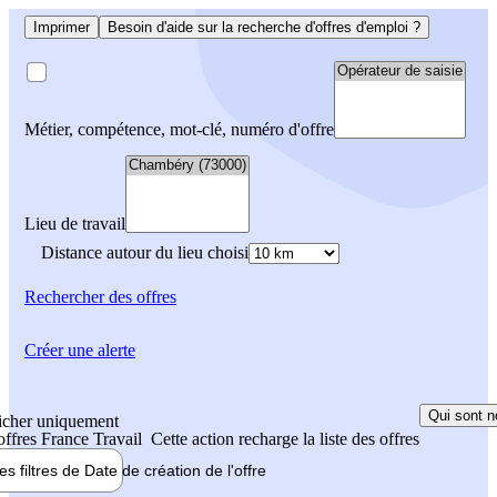
Imprimer
Besoin d'aide sur la recherche d'offres d'emploi ?
Métier, compétence, mot-clé, numéro d'offre
Lieu de travail
Distance autour du lieu choisi
Rechercher
des offres
Créer une alerte
Qui sont n
icher uniquement
 offres France Travail
Cette action recharge la liste des offres
les filtres de
Date de création
de l'offre