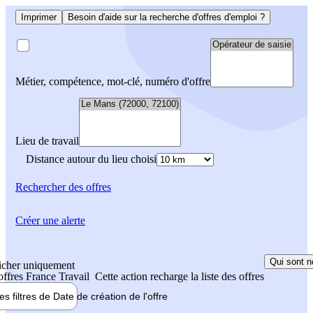
Imprimer
Besoin d'aide sur la recherche d'offres d'emploi ?
Métier, compétence, mot-clé, numéro d'offre
Lieu de travail
Distance autour du lieu choisi
Rechercher
des offres
Créer une alerte
Qui sont n
icher uniquement
 offres France Travail
Cette action recharge la liste des offres
les filtres de
Date de création
de l'offre