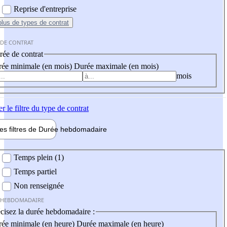
Reprise d'entreprise
plus
de types de contrat
 DE CONTRAT
ée de contrat
ée minimale (en mois)
Durée maximale (en mois)
mois
er
le filtre du type de contrat
les filtres de
Durée hebdo
madaire
 hebdomadaire
Temps plein (1)
Temps partiel
Non renseignée
 HEBDOMADAIRE
cisez la durée hebdomadaire :
ée minimale (en heure)
Durée maximale (en heure)