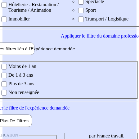
Spectacle
Hôtellerie - Restauration /
Tourisme / Animation
Sport
Immobilier
Transport / Logistique
Appliquer
le filtre du domaine professi
es filtres liés à l'
Expérience
demandée
ience demandée
Moins de 1 an
De 1 à 3 ans
Plus de 3 ans
Non renseignée
er
le filtre de l'expérience demandée
Plus De
Filtres
IFICATION
par France travail,