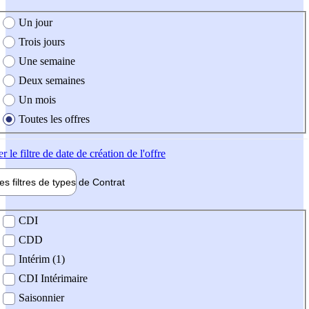
e création de l'offre
Un jour
Trois jours
Une semaine
Deux semaines
Un mois
Toutes les offres
er
le filtre de date de création de l'offre
les filtres de types de
Contrat
de contrat
CDI
CDD
Intérim (1)
CDI Intérimaire
Saisonnier