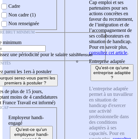
Cap emploi et ses
Cadre
partenaires pour ses
actions concrètes en
Non cadre (1)
faveur du recrutement,
Non renseignée
de l’intégration et de
l’accompagnement de
IRE BRUT MINIMUM
ses collaborateurs en
situation de handicap.
re minimum
Pour en savoir plus,
consultez cet article
.
ssez une périodicité pour le salaire saisi
Entreprise adaptée
NITÉS
Qu'est-ce qu'une
z parmi les 1ers à postuler
entreprise adaptée
?
urquoi serez-vous parmi les
premiers à postuler ?
L'entreprise adaptée
es de plus de 15 jours,
permet à un travailleur
tant moins de 4 candidatures
en situation de
t France Travail est informé)
handicap d'exercer
ICAP
une activité
professionnelle dans
Employeur handi-
des conditions
engagé
adaptées à ses
Qu'est-ce qu'un
capacités. Pour en
employeur handi-
savoir plus,
consultez