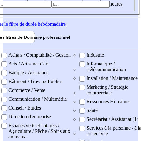
heures
er
le filtre de durée hebdomadaire
les filtres de
Domaine pro
fessionnel
ne professionel
Achats / Comptabilité / Gestion
Industrie
Arts / Artisanat d'art
Informatique /
Télécommunication
Banque / Assurance
Installation / Maintenance
Bâtiment / Travaux Publics
Marketing / Stratégie
Commerce / Vente
commerciale
Communication / Multimédia
Ressources Humaines
Conseil / Etudes
Santé
Direction d'entreprise
Secrétariat / Assistanat (1)
Espaces verts et naturels /
Services à la personne / à l
Agriculture / Pêche / Soins aux
collectivité
animaux