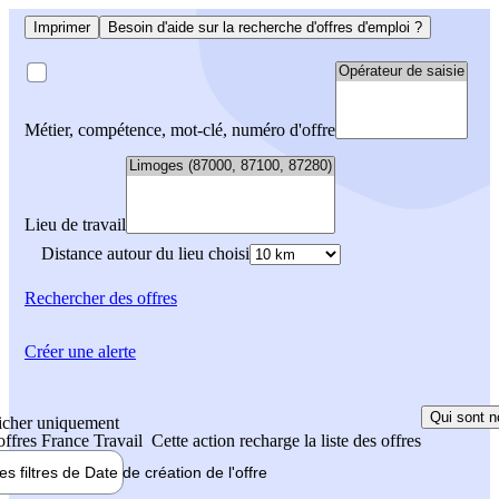
Imprimer
Besoin d'aide sur la recherche d'offres d'emploi ?
Métier, compétence, mot-clé, numéro d'offre
Lieu de travail
Distance autour du lieu choisi
Rechercher
des offres
Créer une alerte
Qui sont n
icher uniquement
 offres France Travail
Cette action recharge la liste des offres
les filtres de
Date de création
de l'offre