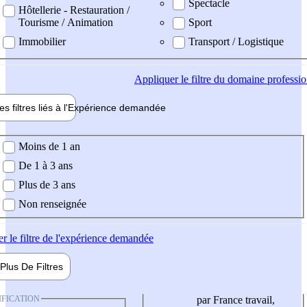
Spectacle
Hôtellerie - Restauration /
Tourisme / Animation
Sport
Immobilier
Transport / Logistique
Appliquer
le filtre du domaine professi
es filtres liés à l'
Expérience
demandée
ience demandée
Moins de 1 an
De 1 à 3 ans
Plus de 3 ans
Non renseignée
er
le filtre de l'expérience demandée
Plus De
Filtres
IFICATION
par France travail,