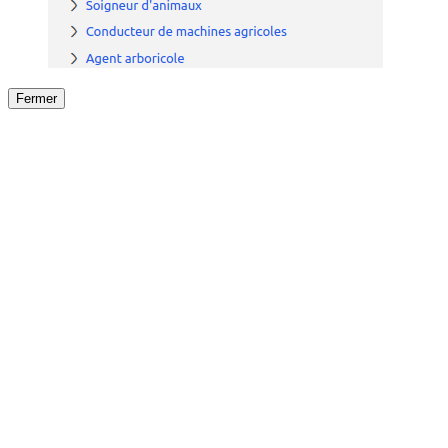
Fermer
Fermer
le détail de l'offre
/
Offre
sur
Offre précéden