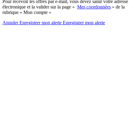
Pour recevoir les offres par e-mail, vous devez saisir votre adresse
électronique et la valider sur la page «
Mes coordonnées
» de la
rubrique « Mon compte »
Annuler
Enregistrer mon alerte
Enregistrer
mon alerte