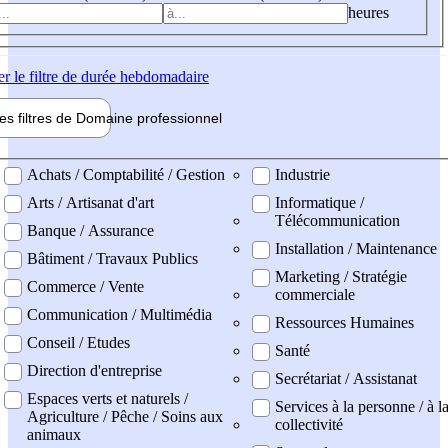
heures
er
le filtre de durée hebdomadaire
les filtres de
Domaine pro
fessionnel
ne professionel
Achats / Comptabilité / Gestion
Industrie
Arts / Artisanat d'art
Informatique /
Télécommunication
Banque / Assurance
Installation / Maintenance
Bâtiment / Travaux Publics
Marketing / Stratégie
Commerce / Vente
commerciale
Communication / Multimédia
Ressources Humaines
Conseil / Etudes
Santé
Direction d'entreprise
Secrétariat / Assistanat
Espaces verts et naturels /
Services à la personne / à l
Agriculture / Pêche / Soins aux
collectivité
animaux