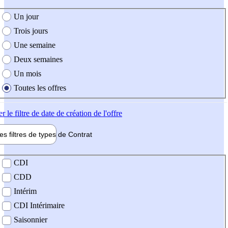
e création de l'offre
Un jour
Trois jours
Une semaine
Deux semaines
Un mois
Toutes les offres
er
le filtre de date de création de l'offre
les filtres de types de
Contrat
de contrat
CDI
CDD
Intérim
CDI Intérimaire
Saisonnier