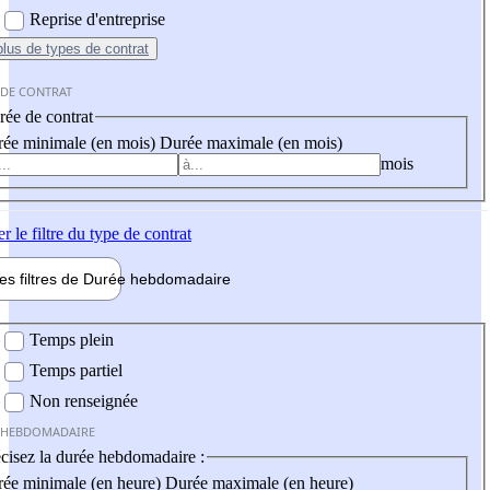
Reprise d'entreprise
plus
de types de contrat
 DE CONTRAT
ée de contrat
ée minimale (en mois)
Durée maximale (en mois)
mois
er
le filtre du type de contrat
les filtres de
Durée hebdo
madaire
 hebdomadaire
Temps plein
Temps partiel
Non renseignée
 HEBDOMADAIRE
cisez la durée hebdomadaire :
ée minimale (en heure)
Durée maximale (en heure)