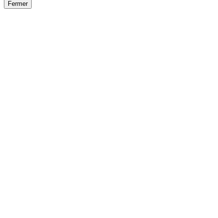
Fermer
Fermer
le détail de l'offre
/
Offre
sur
Offre précéden