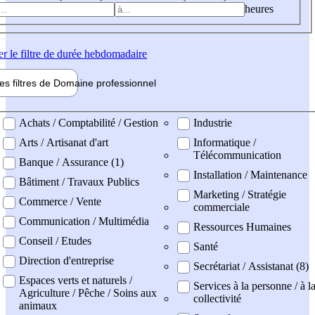
heures
er
le filtre de durée hebdomadaire
les filtres de
Domaine pro
fessionnel
ne professionel
Achats / Comptabilité / Gestion
Industrie
Arts / Artisanat d'art
Informatique /
Télécommunication
Banque / Assurance (1)
Installation / Maintenance
Bâtiment / Travaux Publics
Marketing / Stratégie
Commerce / Vente
commerciale
Communication / Multimédia
Ressources Humaines
Conseil / Etudes
Santé
Direction d'entreprise
Secrétariat / Assistanat (8)
Espaces verts et naturels /
Services à la personne / à l
Agriculture / Pêche / Soins aux
collectivité
animaux