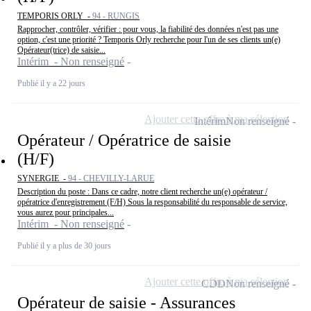
TEMPORIS ORLY -
94 - RUNGIS
Rapprocher, contrôler, vérifier : pour vous, la fiabilité des données n'est pas une
option, c'est une priorité ? Temporis Orly recherche pour l'un de ses clients un(e)
Opérateur(trice) de saisie...
Intérim - Non renseigné
Publié il y a 22 jours
Ajouter cette offre à ma sélection
Intérim
Non renseigné
Opérateur / Opératrice de saisie
(H/F)
SYNERGIE -
94 - CHEVILLY-LARUE
Description du poste : Dans ce cadre, notre client recherche un(e) opérateur /
opératrice d'enregistrement (F/H) Sous la responsabilité du responsable de service,
vous aurez pour principales...
Intérim - Non renseigné
Publié il y a plus de 30 jours
Ajouter cette offre à ma sélection
CDD
Non renseigné
Opérateur de saisie - Assurances