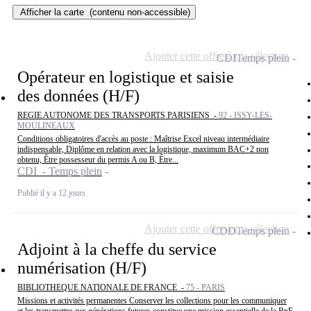
Afficher la carte
(contenu non-accessible)
Ajouter cette offre à ma sélection
CDI
Temps plein
Opérateur en logistique et saisie
des données (H/F)
REGIE AUTONOME DES TRANSPORTS PARISIENS -
92 - ISSY-LES-
MOULINEAUX
Conditions obligatoires d'accès au poste : Maîtrise Excel niveau intermédiaire
indispensable, Diplôme en relation avec la logistique, maximum BAC+2 non
obtenu, Être possesseur du permis A ou B, Être...
CDI - Temps plein
Publié il y a 12 jours
Ajouter cette offre à ma sélection
CDD
Temps plein
Adjoint à la cheffe du service
numérisation (H/F)
BIBLIOTHEQUE NATIONALE DE FRANCE -
75 - PARIS
Missions et activités permanentes Conserver les collections pour les communiquer