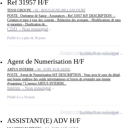
Ref 31957 H/F
TESSI GROUPE -
92 - BOULOGNE-BILLANCOURT
POSTE : Opérateur de Saisie - Assurances - Ref 31957 H/F DESCRIPTION : -
Création et mise à jour des contrats - Rédaction des avenants - Modifications de taux
et garanties - Duplication de...
CDD - Non renseigné
Publié il y a plus de 30 jours
Ajouter cette offre à ma sélection
Intérim
Non renseigné
Agent de Numerisation H/F
ARTUS INTERIM -
94 - IVRY-SUR-SEINE
POSTE : Agent de Numerisation H/F DESCRIPTION : Vous avez le sens du détail,
une bonne maîtrise des outils informatiques et l'envie de rejoindre une équipe
dynamique ? L'agence ARTUS INTERIM...
Intérim - Non renseigné
Publié il y a 10 jours
Ajouter cette offre à ma sélection
Intérim
Non renseigné
ASSISTANT(E) ADV H/F