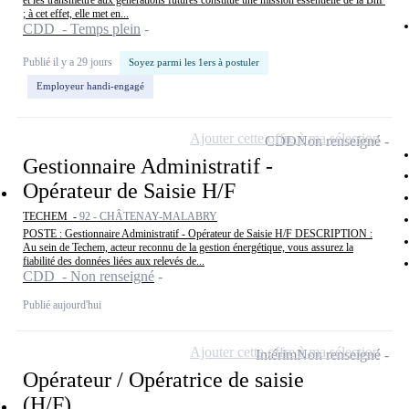
et les transmettre aux générations futures constitue une mission essentielle de la BnF
; à cet effet, elle met en...
CDD - Temps plein
Publié il y a 29 jours
Soyez parmi les 1ers à postuler
Employeur handi-engagé
Ajouter cette offre à ma sélection
CDD
Non renseigné
Gestionnaire Administratif -
Opérateur de Saisie H/F
TECHEM -
92 - CHÂTENAY-MALABRY
POSTE : Gestionnaire Administratif - Opérateur de Saisie H/F DESCRIPTION :
Au sein de Techem, acteur reconnu de la gestion énergétique, vous assurez la
fiabilité des données liées aux relevés de...
CDD - Non renseigné
Publié aujourd'hui
Ajouter cette offre à ma sélection
Intérim
Non renseigné
Opérateur / Opératrice de saisie
(H/F)