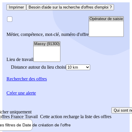
Imprimer
Besoin d'aide sur la recherche d'offres d'emploi ?
Métier, compétence, mot-clé, numéro d'offre
Lieu de travail
Distance autour du lieu choisi
Rechercher
des offres
Créer une alerte
Qui sont n
icher uniquement
 offres France Travail
Cette action recharge la liste des offres
les filtres de
Date de création
de l'offre