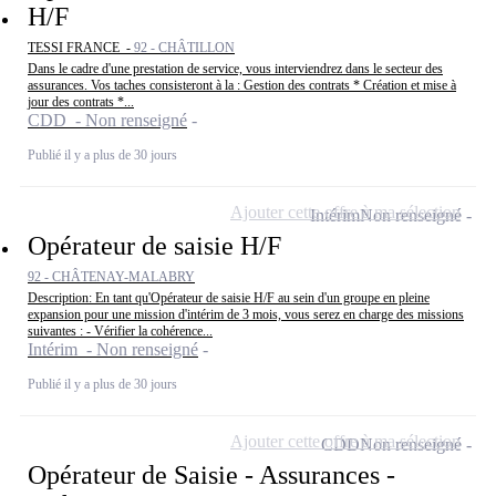
H/F
TESSI FRANCE -
92 - CHÂTILLON
Dans le cadre d'une prestation de service, vous interviendrez dans le secteur des
assurances. Vos taches consisteront à la : Gestion des contrats * Création et mise à
jour des contrats *...
CDD - Non renseigné
Publié il y a plus de 30 jours
Ajouter cette offre à ma sélection
Intérim
Non renseigné
Opérateur de saisie H/F
92 - CHÂTENAY-MALABRY
Description: En tant qu'Opérateur de saisie H/F au sein d'un groupe en pleine
expansion pour une mission d'intérim de 3 mois, vous serez en charge des missions
suivantes : - Vérifier la cohérence...
Intérim - Non renseigné
Publié il y a plus de 30 jours
Ajouter cette offre à ma sélection
CDD
Non renseigné
Opérateur de Saisie - Assurances -