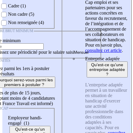
Cap emploi et ses
Cadre (1)
partenaires pour ses
actions concrètes en
Non cadre (5)
faveur du recrutement,
Non renseignée (4)
de l’intégration et de
l’accompagnement de
IRE BRUT MINIMUM
ses collaborateurs en
situation de handicap.
re minimum
Pour en savoir plus,
consultez cet article
.
ssez une périodicité pour le salaire saisi
Entreprise adaptée
NITÉS
Qu'est-ce qu'une
z parmi les 1ers à postuler
entreprise adaptée
résultats
?
urquoi serez-vous parmi les
L'entreprise adaptée
premiers à postuler ?
permet à un travailleur
es de plus de 15 jours,
en situation de
tant moins de 4 candidatures
handicap d'exercer
t France Travail est informé)
une activité
ICAP
professionnelle dans
des conditions
Employeur handi-
adaptées à ses
engagé (1)
capacités. Pour en
Qu'est-ce qu'un
savoir plus,
consultez