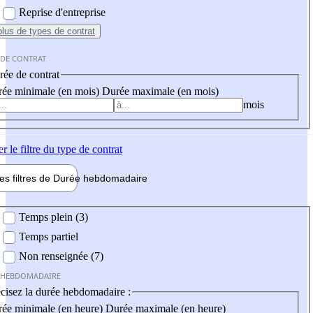
Reprise d'entreprise
plus
de types de contrat
 DE CONTRAT
ée de contrat
ée minimale (en mois)
Durée maximale (en mois)
mois
er
le filtre du type de contrat
les filtres de
Durée hebdo
madaire
 hebdomadaire
Temps plein (3)
Temps partiel
Non renseignée (7)
 HEBDOMADAIRE
cisez la durée hebdomadaire :
ée minimale (en heure)
Durée maximale (en heure)