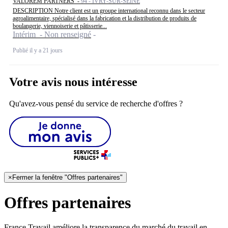
VALOREM PARTNERS -
94 - IVRY-SUR-SEINE
DESCRIPTION Notre client est un groupe international reconnu dans le secteur
agroalimentaire, spécialisé dans la fabrication et la distribution de produits de
boulangerie, viennoiserie et pâtisserie...
Intérim - Non renseigné
Publié il y a 21 jours
Votre avis nous intéresse
Qu'avez-vous pensé du service de recherche d'offres ?
×
Fermer la fenêtre "Offres partenaires"
Offres partenaires
France Travail améliore la transparence du marché du travail en