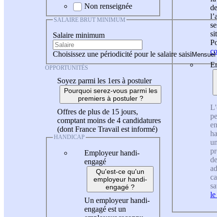
Non renseignée
de
l
SALAIRE BRUT MINIMUM
se
si
Salaire minimum
Po
co
Choisissez une périodicité pour le salaire saisi
En
OPPORTUNITÉS
Soyez parmi les 1ers à postuler
Pourquoi serez-vous parmi les
premiers à postuler ?
L'
Offres de plus de 15 jours,
pe
comptant moins de 4 candidatures
en
(dont France Travail est informé)
ha
HANDICAP
un
pr
Employeur handi-
de
engagé
ad
Qu'est-ce qu'un
ca
employeur handi-
sa
engagé ?
le
Un employeur handi-
engagé est un