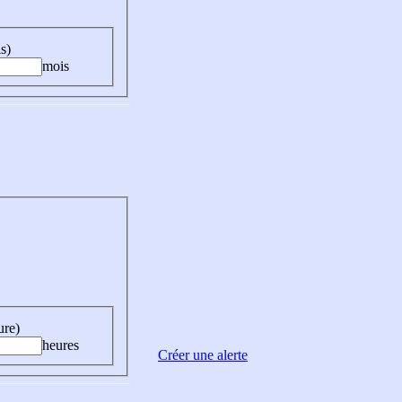
s)
mois
ure)
heures
Créer une alerte