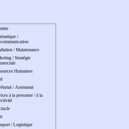
strie
rmatique /
écommunication
allation / Maintenance
eting / Stratégie
merciale
sources Humaines
té
étariat / Assistanat
ices à la personne / à la
ectivité
ctacle
rt
sport / Logistique