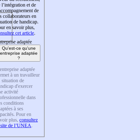
 l’intégration et de
’accompagnement de
s collaborateurs en
tuation de handicap.
ur en savoir plus,
nsultez cet article
.
treprise adaptée
Qu'est-ce qu'une
entreprise adaptée
?
entreprise adaptée
rmet à un travailleur
 situation de
ndicap d'exercer
e activité
ofessionnelle dans
s conditions
aptées à ses
pacités. Pour en
voir plus,
consultez
 site de l’UNEA
.