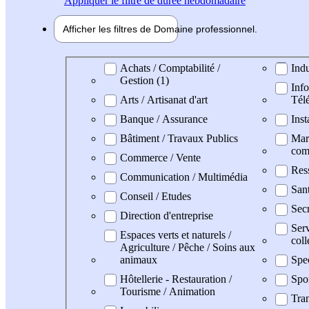
Appliquer
le filtre de durée hebdomadaire
Afficher les filtres de
Domaine pro
fessionnel
Domaine professionel
Achats / Comptabilité /
Indu
Gestion (1)
Info
Arts / Artisanat d'art
Tél
Banque / Assurance
Inst
Bâtiment / Travaux Publics
Mark
com
Commerce / Vente
Res
Communication / Multimédia
San
Conseil / Etudes
Secr
Direction d'entreprise
Serv
Espaces verts et naturels /
coll
Agriculture / Pêche / Soins aux
animaux
Spe
Hôtellerie - Restauration /
Spo
Tourisme / Animation
Tran