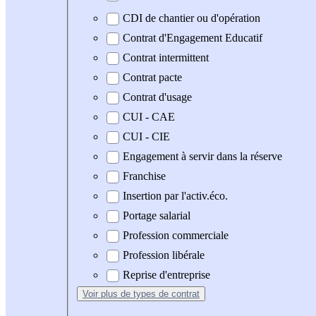
CDI de chantier ou d'opération
Contrat d'Engagement Educatif
Contrat intermittent
Contrat pacte
Contrat d'usage
CUI - CAE
CUI - CIE
Engagement à servir dans la réserve
Franchise
Insertion par l'activ.éco.
Portage salarial
Profession commerciale
Profession libérale
Reprise d'entreprise
Voir plus
de types de contrat