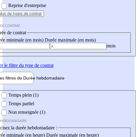
Reprise d'entreprise
plus
de types de contrat
 DE CONTRAT
ée de contrat
ée minimale (en mois)
Durée maximale (en mois)
mois
er
le filtre du type de contrat
les filtres de
Durée hebdo
madaire
 hebdomadaire
Temps plein (1)
Temps partiel
Non renseignée (1)
 HEBDOMADAIRE
cisez la durée hebdomadaire :
ée minimale (en heure)
Durée maximale (en heure)