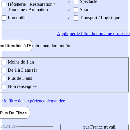
Spectacle
Hôtellerie - Restauration /
Tourisme / Animation
Sport
Immobilier
Transport / Logistique
Appliquer
le filtre du domaine professi
es filtres liés à l'
Expérience
demandée
ience demandée
Moins de 1 an
De 1 à 3 ans (1)
Plus de 3 ans
Non renseignée
er
le filtre de l'expérience demandée
Plus De
Filtres
IFICATION
par France travail,