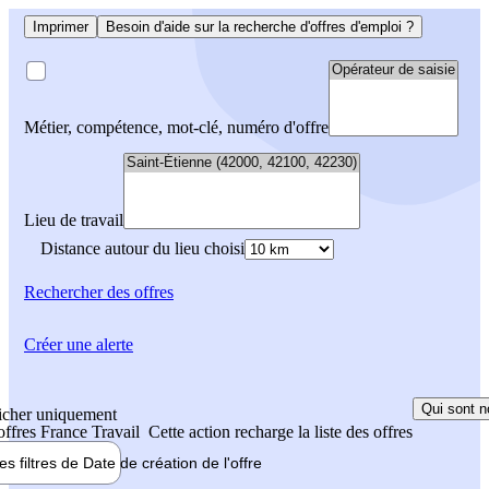
Imprimer
Besoin d'aide sur la recherche d'offres d'emploi ?
Métier, compétence, mot-clé, numéro d'offre
Lieu de travail
Distance autour du lieu choisi
Rechercher
des offres
Créer une alerte
Qui sont n
icher uniquement
 offres France Travail
Cette action recharge la liste des offres
les filtres de
Date de création
de l'offre