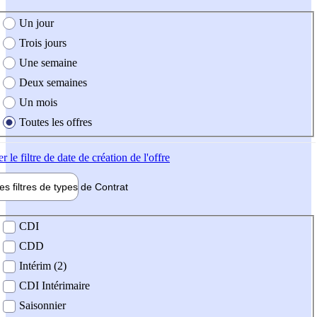
e création de l'offre
Un jour
Trois jours
Une semaine
Deux semaines
Un mois
Toutes les offres
er
le filtre de date de création de l'offre
les filtres de types de
Contrat
de contrat
CDI
CDD
Intérim (2)
CDI Intérimaire
Saisonnier