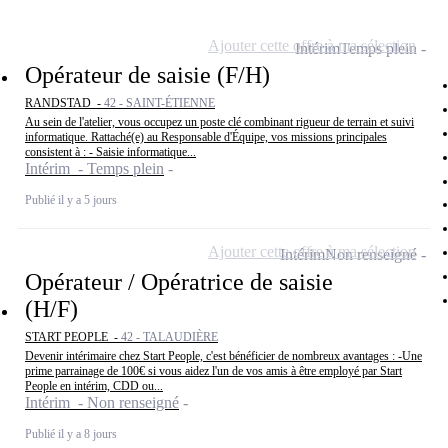
Ajouter cette offre à ma sélection
Intérim
Temps plein
Opérateur de saisie (F/H)
RANDSTAD -
42 - SAINT-ÉTIENNE
Au sein de l'atelier, vous occupez un poste clé combinant rigueur de terrain et suivi
informatique. Rattaché(e) au Responsable d'Équipe, vos missions principales
consistent à : - Saisie informatique...
Intérim - Temps plein
Publié il y a 5 jours
Ajouter cette offre à ma sélection
Intérim
Non renseigné
Opérateur / Opératrice de saisie
(H/F)
START PEOPLE -
42 - TALAUDIÈRE
Devenir intérimaire chez Start People, c'est bénéficier de nombreux avantages : -Une
prime parrainage de 100€ si vous aidez l'un de vos amis à être employé par Start
People en intérim, CDD ou...
Intérim - Non renseigné
Publié il y a 8 jours