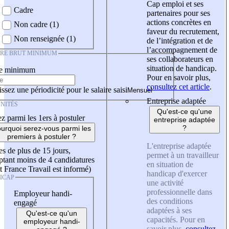
Cap emploi et ses
Cadre
partenaires pour ses
actions concrètes en
Non cadre (1)
faveur du recrutement,
Non renseignée (1)
de l’intégration et de
l’accompagnement de
IRE BRUT MINIMUM
ses collaborateurs en
situation de handicap.
re minimum
Pour en savoir plus,
consultez cet article
.
ssez une périodicité pour le salaire saisi
Entreprise adaptée
NITÉS
Qu'est-ce qu'une
z parmi les 1ers à postuler
entreprise adaptée
?
urquoi serez-vous parmi les
premiers à postuler ?
L'entreprise adaptée
es de plus de 15 jours,
permet à un travailleur
tant moins de 4 candidatures
en situation de
t France Travail est informé)
handicap d'exercer
ICAP
une activité
professionnelle dans
Employeur handi-
des conditions
engagé
adaptées à ses
Qu'est-ce qu'un
capacités. Pour en
employeur handi-
savoir plus,
consultez