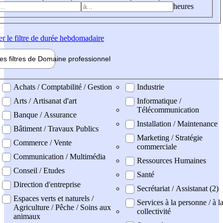
heures
er
le filtre de durée hebdomadaire
les filtres de
Domaine pro
fessionnel
ne professionel
Achats / Comptabilité / Gestion
Industrie
Arts / Artisanat d'art
Informatique /
Télécommunication
Banque / Assurance
Installation / Maintenance
Bâtiment / Travaux Publics
Marketing / Stratégie
Commerce / Vente
commerciale
Communication / Multimédia
Ressources Humaines
Conseil / Etudes
Santé
Direction d'entreprise
Secrétariat / Assistanat (2)
Espaces verts et naturels /
Services à la personne / à l
Agriculture / Pêche / Soins aux
collectivité
animaux