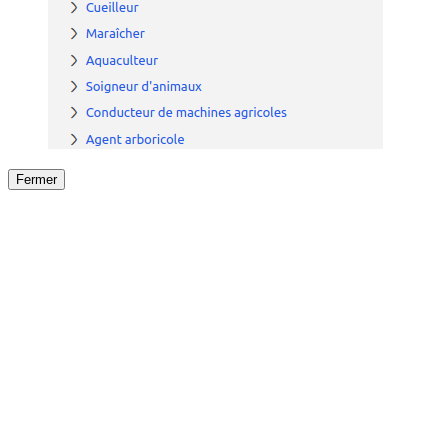
Fermer
Fermer
le détail de l'offre
/
Offre
sur
Offre précéden