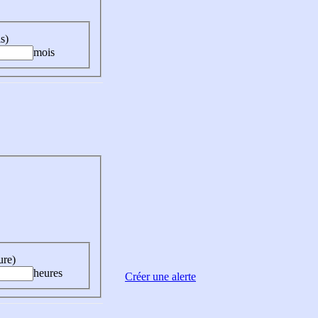
s)
mois
ure)
heures
Créer une alerte