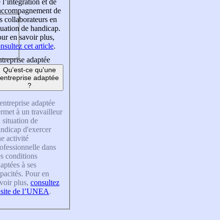
 l’intégration et de
’accompagnement de
s collaborateurs en
tuation de handicap.
ur en savoir plus,
nsultez cet article
.
treprise adaptée
Qu'est-ce qu'une
entreprise adaptée
?
entreprise adaptée
rmet à un travailleur
 situation de
ndicap d'exercer
e activité
ofessionnelle dans
s conditions
aptées à ses
pacités. Pour en
voir plus,
consultez
 site de l’UNEA
.