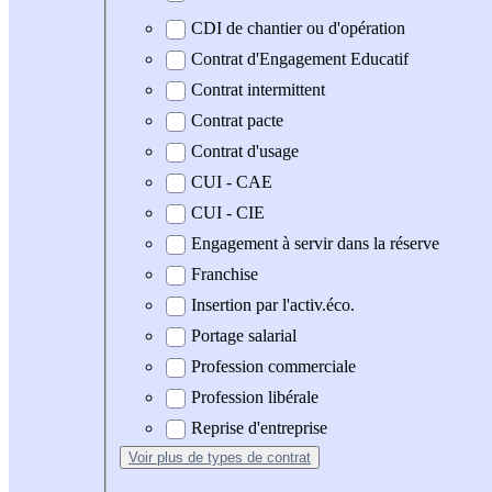
CDI de chantier ou d'opération
Contrat d'Engagement Educatif
Contrat intermittent
Contrat pacte
Contrat d'usage
CUI - CAE
CUI - CIE
Engagement à servir dans la réserve
Franchise
Insertion par l'activ.éco.
Portage salarial
Profession commerciale
Profession libérale
Reprise d'entreprise
Voir plus
de types de contrat