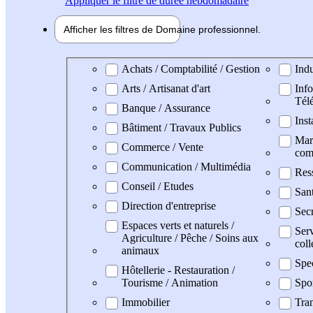
Appliquer
le filtre de durée hebdomadaire
Afficher les filtres de
Domaine pro
fessionnel
Domaine professionel
Achats / Comptabilité / Gestion
Indu
Arts / Artisanat d'art
Info
Tél
Banque / Assurance
Inst
Bâtiment / Travaux Publics
Mark
Commerce / Vente
com
Communication / Multimédia
Res
Conseil / Etudes
San
Direction d'entreprise
Secr
Espaces verts et naturels /
Serv
Agriculture / Pêche / Soins aux
coll
animaux
Spe
Hôtellerie - Restauration /
Tourisme / Animation
Spo
Immobilier
Tran