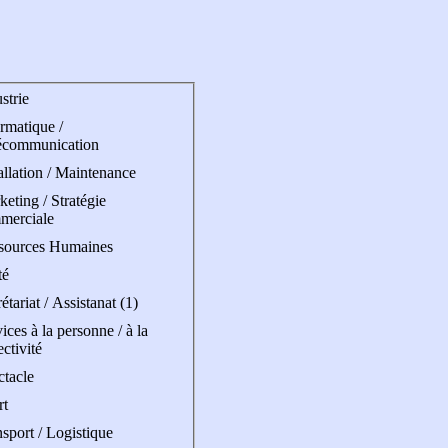
strie
rmatique /
écommunication
allation / Maintenance
eting / Stratégie
merciale
sources Humaines
té
étariat / Assistanat (1)
ices à la personne / à la
ectivité
ctacle
rt
sport / Logistique