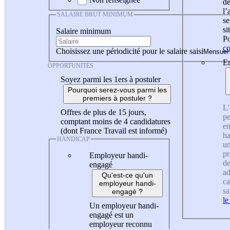
de
l
SALAIRE BRUT MINIMUM
se
si
Salaire minimum
Po
co
Choisissez une périodicité pour le salaire saisi
En
OPPORTUNITÉS
Soyez parmi les 1ers à postuler
Pourquoi serez-vous parmi les
premiers à postuler ?
L'
Offres de plus de 15 jours,
pe
comptant moins de 4 candidatures
en
(dont France Travail est informé)
ha
HANDICAP
un
pr
Employeur handi-
de
engagé
ad
Qu'est-ce qu'un
ca
employeur handi-
sa
engagé ?
le
Un employeur handi-
engagé est un
employeur reconnu