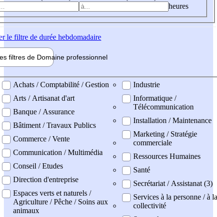
heures
er
le filtre de durée hebdomadaire
les filtres de
Domaine pro
fessionnel
ne professionel
Achats / Comptabilité / Gestion
Industrie
Arts / Artisanat d'art
Informatique /
Télécommunication
Banque / Assurance
Installation / Maintenance
Bâtiment / Travaux Publics
Marketing / Stratégie
Commerce / Vente
commerciale
Communication / Multimédia
Ressources Humaines
Conseil / Etudes
Santé
Direction d'entreprise
Secrétariat / Assistanat (3)
Espaces verts et naturels /
Services à la personne / à l
Agriculture / Pêche / Soins aux
collectivité
animaux