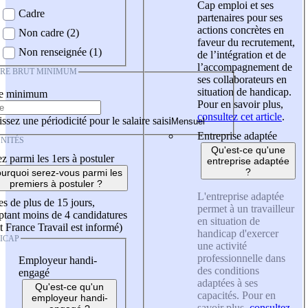
Cap emploi et ses
Cadre
partenaires pour ses
actions concrètes en
Non cadre (2)
faveur du recrutement,
Non renseignée (1)
de l’intégration et de
l’accompagnement de
IRE BRUT MINIMUM
ses collaborateurs en
situation de handicap.
re minimum
Pour en savoir plus,
consultez cet article
.
ssez une périodicité pour le salaire saisi
Entreprise adaptée
NITÉS
Qu'est-ce qu'une
z parmi les 1ers à postuler
entreprise adaptée
?
urquoi serez-vous parmi les
premiers à postuler ?
L'entreprise adaptée
es de plus de 15 jours,
permet à un travailleur
tant moins de 4 candidatures
en situation de
t France Travail est informé)
handicap d'exercer
ICAP
une activité
professionnelle dans
Employeur handi-
des conditions
engagé
adaptées à ses
Qu'est-ce qu'un
capacités. Pour en
employeur handi-
savoir plus,
consultez