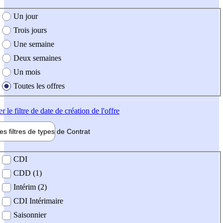
e création de l'offre
Un jour
Trois jours
Une semaine
Deux semaines
Un mois
Toutes les offres
er
le filtre de date de création de l'offre
les filtres de types de
Contrat
de contrat
CDI
CDD (1)
Intérim (2)
CDI Intérimaire
Saisonnier