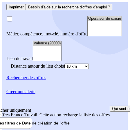
Imprimer
Besoin d'aide sur la recherche d'offres d'emploi ?
Métier, compétence, mot-clé, numéro d'offre
Lieu de travail
Distance autour du lieu choisi
Rechercher
des offres
Créer une alerte
Qui sont n
icher uniquement
 offres France Travail
Cette action recharge la liste des offres
les filtres de
Date de création
de l'offre