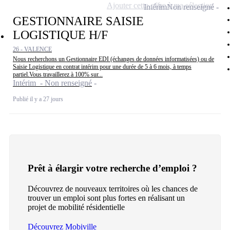
Ajouter cette offre à ma sélection
Intérim
Non renseigné
GESTIONNAIRE SAISIE
LOGISTIQUE H/F
26 - VALENCE
Nous recherchons un Gestionnaire EDI (échanges de données informatisées) ou de
Saisie Logistique en contrat intérim pour une durée de 5 à 6 mois, à temps
partiel.Vous travaillerez à 100% sur...
Intérim - Non renseigné
Publié il y a 27 jours
Prêt à élargir votre recherche d’emploi ?
Découvrez de nouveaux territoires où les chances de
trouver un emploi sont plus fortes en réalisant un
projet de mobilité résidentielle
Découvrez Mobiville