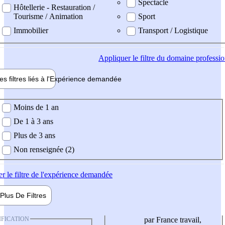
Spectacle
Hôtellerie - Restauration /
Tourisme / Animation
Sport
Immobilier
Transport / Logistique
Appliquer
le filtre du domaine professi
es filtres liés à l'
Expérience
demandée
ience demandée
Moins de 1 an
De 1 à 3 ans
Plus de 3 ans
Non renseignée (2)
er
le filtre de l'expérience demandée
Plus De
Filtres
IFICATION
par France travail,