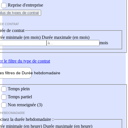
Reprise d'entreprise
plus
de types de contrat
 DE CONTRAT
ée de contrat
ée minimale (en mois)
Durée maximale (en mois)
mois
er
le filtre du type de contrat
les filtres de
Durée hebdo
madaire
 hebdomadaire
Temps plein
Temps partiel
Non renseignée (3)
 HEBDOMADAIRE
cisez la durée hebdomadaire :
ée minimale (en heure)
Durée maximale (en heure)