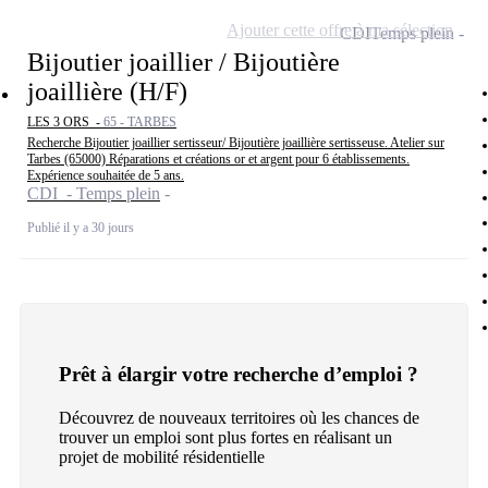
Ajouter cette offre à ma sélection
CDI
Temps plein
Bijoutier joaillier / Bijoutière
joaillière (H/F)
LES 3 ORS -
65 - TARBES
Recherche Bijoutier joaillier sertisseur/ Bijoutière joaillière sertisseuse. Atelier sur
Tarbes (65000) Réparations et créations or et argent pour 6 établissements.
Expérience souhaitée de 5 ans.
CDI - Temps plein
Publié il y a 30 jours
Prêt à élargir votre recherche d’emploi ?
Découvrez de nouveaux territoires où les chances de
trouver un emploi sont plus fortes en réalisant un
projet de mobilité résidentielle