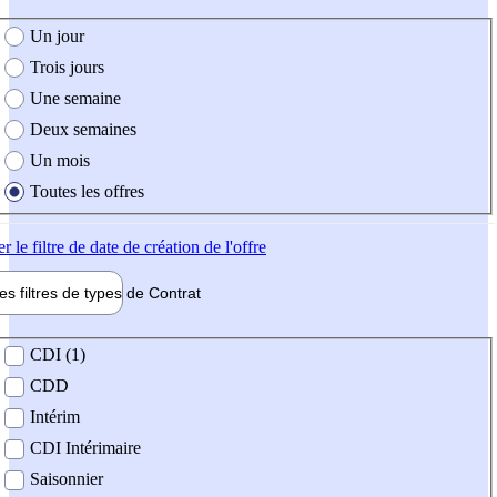
e création de l'offre
Un jour
Trois jours
Une semaine
Deux semaines
Un mois
Toutes les offres
er
le filtre de date de création de l'offre
les filtres de types de
Contrat
de contrat
CDI (1)
CDD
Intérim
CDI Intérimaire
Saisonnier