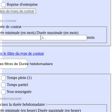
Reprise d'entreprise
plus
de types de contrat
 DE CONTRAT
ée de contrat
ée minimale (en mois)
Durée maximale (en mois)
mois
er
le filtre du type de contrat
les filtres de
Durée hebdo
madaire
 hebdomadaire
Temps plein (1)
Temps partiel
Non renseignée
 HEBDOMADAIRE
cisez la durée hebdomadaire :
ée minimale (en heure)
Durée maximale (en heure)