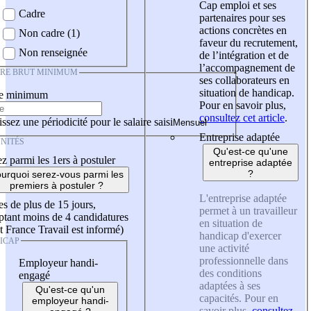
Cap emploi et ses
Cadre
partenaires pour ses
actions concrètes en
Non cadre (1)
faveur du recrutement,
Non renseignée
de l’intégration et de
l’accompagnement de
IRE BRUT MINIMUM
ses collaborateurs en
situation de handicap.
re minimum
Pour en savoir plus,
consultez cet article
.
ssez une périodicité pour le salaire saisi
Entreprise adaptée
NITÉS
Qu'est-ce qu'une
z parmi les 1ers à postuler
entreprise adaptée
?
urquoi serez-vous parmi les
premiers à postuler ?
L'entreprise adaptée
es de plus de 15 jours,
permet à un travailleur
tant moins de 4 candidatures
en situation de
t France Travail est informé)
handicap d'exercer
ICAP
une activité
professionnelle dans
Employeur handi-
des conditions
engagé
adaptées à ses
Qu'est-ce qu'un
capacités. Pour en
employeur handi-
savoir plus,
consultez