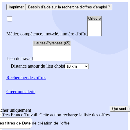
Imprimer
Besoin d'aide sur la recherche d'offres d'emploi ?
Métier, compétence, mot-clé, numéro d'offre
Lieu de travail
Distance autour du lieu choisi
Rechercher
des offres
Créer une alerte
Qui sont n
icher uniquement
 offres France Travail
Cette action recharge la liste des offres
les filtres de
Date de création
de l'offre