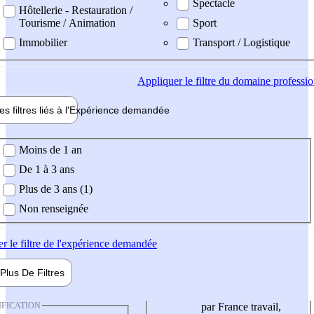
Spectacle
Hôtellerie - Restauration /
Tourisme / Animation
Sport
Immobilier
Transport / Logistique
Appliquer
le filtre du domaine professi
es filtres liés à l'
Expérience
demandée
ience demandée
Moins de 1 an
De 1 à 3 ans
Plus de 3 ans (1)
Non renseignée
er
le filtre de l'expérience demandée
Plus De
Filtres
IFICATION
par France travail,