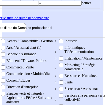
heures
er
le filtre de durée hebdomadaire
les filtres de
Domaine pro
fessionnel
ne professionel
Achats / Comptabilité / Gestion
Industrie
Arts / Artisanat d'art (1)
Informatique /
Télécommunication
Banque / Assurance
Installation / Maintenance
Bâtiment / Travaux Publics
Marketing / Stratégie
Commerce / Vente
commerciale
Communication / Multimédia
Ressources Humaines
Conseil / Etudes
Santé
Direction d'entreprise
Secrétariat / Assistanat
Espaces verts et naturels /
Services à la personne / à l
Agriculture / Pêche / Soins aux
collectivité
animaux