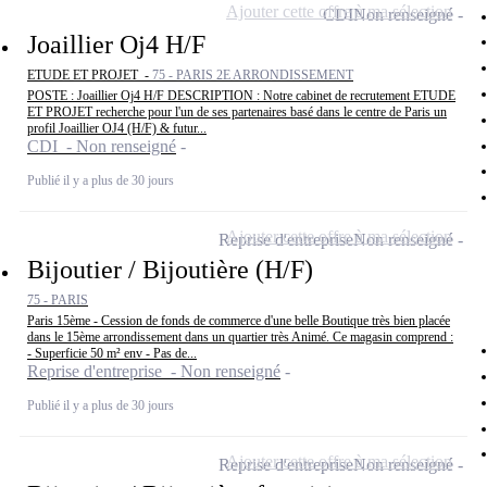
Ajouter cette offre à ma sélection
CDI
Non renseigné
Joaillier Oj4 H/F
ETUDE ET PROJET -
75 - PARIS 2E ARRONDISSEMENT
POSTE : Joaillier Oj4 H/F DESCRIPTION : Notre cabinet de recrutement ETUDE
ET PROJET recherche pour l'un de ses partenaires basé dans le centre de Paris un
profil Joaillier OJ4 (H/F) & futur...
CDI - Non renseigné
Publié il y a plus de 30 jours
Ajouter cette offre à ma sélection
Reprise d'entreprise
Non renseigné
Bijoutier / Bijoutière (H/F)
75 - PARIS
Paris 15ème - Cession de fonds de commerce d'une belle Boutique très bien placée
dans le 15ème arrondissement dans un quartier très Animé. Ce magasin comprend :
- Superficie 50 m² env - Pas de...
Reprise d'entreprise - Non renseigné
Publié il y a plus de 30 jours
Ajouter cette offre à ma sélection
Reprise d'entreprise
Non renseigné