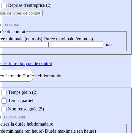
Reprise d'entreprise (2)
plus
de types de contrat
 DE CONTRAT
ée de contrat
ée minimale (en mois)
Durée maximale (en mois)
mois
er
le filtre du type de contrat
les filtres de
Durée hebdo
madaire
 hebdomadaire
Temps plein (2)
Temps partiel
Non renseignée (5)
 HEBDOMADAIRE
cisez la durée hebdomadaire :
ée minimale (en heure)
Durée maximale (en heure)