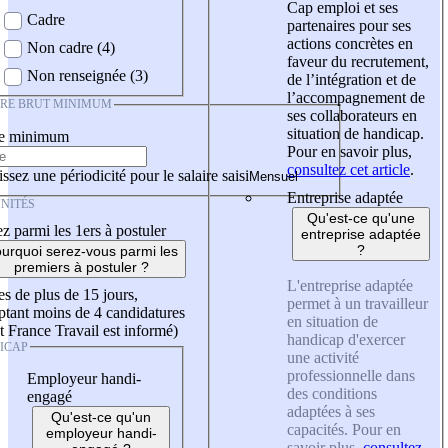
Cap emploi et ses
Cadre
partenaires pour ses
actions concrètes en
Non cadre (4)
faveur du recrutement,
Non renseignée (3)
de l’intégration et de
l’accompagnement de
IRE BRUT MINIMUM
ses collaborateurs en
situation de handicap.
re minimum
Pour en savoir plus,
consultez cet article
.
ssez une périodicité pour le salaire saisi
Entreprise adaptée
NITÉS
Qu'est-ce qu'une
z parmi les 1ers à postuler
entreprise adaptée
?
urquoi serez-vous parmi les
premiers à postuler ?
L'entreprise adaptée
es de plus de 15 jours,
permet à un travailleur
tant moins de 4 candidatures
en situation de
t France Travail est informé)
handicap d'exercer
ICAP
une activité
professionnelle dans
Employeur handi-
des conditions
engagé
adaptées à ses
Qu'est-ce qu'un
capacités. Pour en
employeur handi-
savoir plus,
consultez