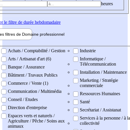
heures
er
le filtre de durée hebdomadaire
les filtres de
Domaine pro
fessionnel
ne professionel
Achats / Comptabilité / Gestion
Industrie
Arts / Artisanat d'art (6)
Informatique /
Télécommunication
Banque / Assurance
Installation / Maintenance
Bâtiment / Travaux Publics
Marketing / Stratégie
Commerce / Vente (1)
commerciale
Communication / Multimédia
Ressources Humaines
Conseil / Etudes
Santé
Direction d'entreprise
Secrétariat / Assistanat
Espaces verts et naturels /
Services à la personne / à l
Agriculture / Pêche / Soins aux
collectivité
animaux