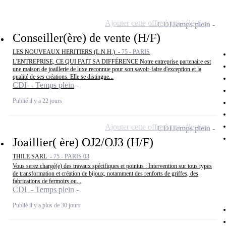
Ajouter cette offre à ma sélection
CDI
Temps plein
Conseiller(ère) de vente (H/F)
LES NOUVEAUX HERITIERS (L.N.H.) -
75 - PARIS
L'ENTREPRISE, CE QUI FAIT SA DIFFÉRENCE Notre entreprise partenaire est
une maison de joaillerie de luxe reconnue pour son savoir-faire d'exception et la
qualité de ses créations. Elle se distingue...
CDI - Temps plein
Publié il y a 22 jours
Ajouter cette offre à ma sélection
CDI
Temps plein
Joaillier( ère) OJ2/OJ3 (H/F)
THILE SARL -
75 - PARIS 03
Vous serez chargé(e) des travaux spécifiques et pointus : Intervention sur tous types
de transformation et création de bijoux, notamment des renforts de griffes, des
fabrications de fermoirs ou...
CDI - Temps plein
Publié il y a plus de 30 jours