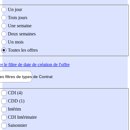
e création de l'offre
Un jour
Trois jours
Une semaine
Deux semaines
Un mois
Toutes les offres
er
le filtre de date de création de l'offre
les filtres de types de
Contrat
de contrat
CDI (4)
CDD (1)
Intérim
CDI Intérimaire
Saisonnier