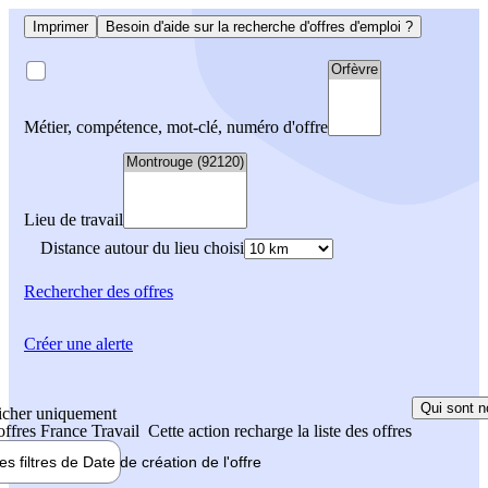
Imprimer
Besoin d'aide sur la recherche d'offres d'emploi ?
Métier, compétence, mot-clé, numéro d'offre
Lieu de travail
Distance autour du lieu choisi
Rechercher
des offres
Créer une alerte
Qui sont n
icher uniquement
 offres France Travail
Cette action recharge la liste des offres
les filtres de
Date de création
de l'offre