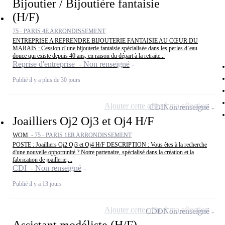
Bijoutier / Bijoutière fantaisie
(H/F)
75 - PARIS 4E ARRONDISSEMENT
ENTREPRISE A REPRENDRE BIJOUTERIE FANTAISIE AU CŒUR DU
MARAIS : Cession d’une bijouterie fantaisie spécialisée dans les perles d‘eau
douce qui existe depuis 40 ans, en raison du départ à la retraite...
Reprise d'entreprise - Non renseigné
Publié il y a plus de 30 jours
Ajouter cette offre à ma sélection
CDI
Non renseigné
Joailliers Oj2 Oj3 et Oj4 H/F
WOM -
75 - PARIS 1ER ARRONDISSEMENT
POSTE : Joailliers Oj2 Oj3 et Oj4 H/F DESCRIPTION : Vous êtes à la recherche
d'une nouvelle opportunité ? Notre partenaire, spécialisé dans la création et la
fabrication de joaillerie,...
CDI - Non renseigné
Publié il y a 13 jours
Ajouter cette offre à ma sélection
CDD
Non renseigné
Assistant modéliste (H/F) -