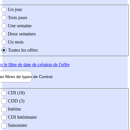
e création de l'offre
Un jour
Trois jours
Une semaine
Deux semaines
Un mois
Toutes les offres
er
le filtre de date de création de l'offre
les filtres de types de
Contrat
de contrat
CDI (18)
CDD (3)
Intérim
CDI Intérimaire
Saisonnier