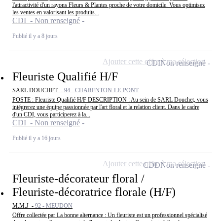
l'attractivité d'un rayons Fleurs & Plantes proche de votre domicile. Vous optimisez
les ventes en valorisant les produits...
CDI - Non renseigné
Publié il y a 8 jours
Ajouter cette offre à ma sélection
CDI
Non renseigné
Fleuriste Qualifié H/F
SARL DOUCHET -
94 - CHARENTON-LE-PONT
POSTE : Fleuriste Qualifié H/F DESCRIPTION : Au sein de SARL Douchet, vous
intégrerez une équipe passionnée par l'art floral et la relation client. Dans le cadre
d'un CDI, vous participerez à la...
CDI - Non renseigné
Publié il y a 16 jours
Ajouter cette offre à ma sélection
CDD
Non renseigné
Fleuriste-décorateur floral /
Fleuriste-décoratrice florale (H/F)
M.M.J -
92 - MEUDON
Offre collectée par La bonne alternance : Un fleuriste est un professionnel spécialisé