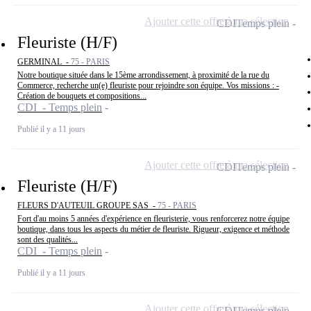
Ajouter cette offre à ma sélection
CDI
Temps plein
Fleuriste (H/F)
GERMINAL -
75 - PARIS
Notre boutique située dans le 15ème arrondissement, à proximité de la rue du
Commerce, recherche un(e) fleuriste pour rejoindre son équipe. Vos missions : -
Création de bouquets et compositions...
CDI - Temps plein
Publié il y a 11 jours
Ajouter cette offre à ma sélection
CDI
Temps plein
Fleuriste (H/F)
FLEURS D'AUTEUIL GROUPE SAS -
75 - PARIS
Fort d'au moins 5 années d'expérience en fleuristerie, vous renforcerez notre équipe
boutique, dans tous les aspects du métier de fleuriste. Rigueur, exigence et méthode
sont des qualités...
CDI - Temps plein
Publié il y a 11 jours
Ajouter cette offre à ma sélection
CDI
Temps plein