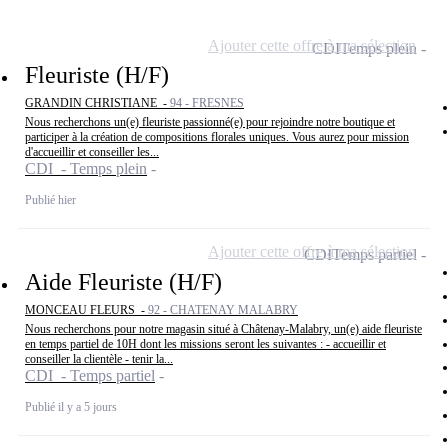
Ajouter cette offre à ma sélection
CDI
Temps plein
Fleuriste (H/F)
GRANDIN CHRISTIANE -
94 - FRESNES
Nous recherchons un(e) fleuriste passionné(e) pour rejoindre notre boutique et
participer à la création de compositions florales uniques. Vous aurez pour mission
d'accueillir et conseiller les...
CDI - Temps plein
Publié hier
Ajouter cette offre à ma sélection
CDI
Temps partiel
Aide Fleuriste (H/F)
MONCEAU FLEURS -
92 - CHATENAY MALABRY
Nous recherchons pour notre magasin situé à Châtenay-Malabry, un(e) aide fleuriste
en temps partiel de 10H dont les missions seront les suivantes : - accueillir et
conseiller la clientèle - tenir la...
CDI - Temps partiel
Publié il y a 5 jours