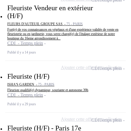
Fleuriste Vendeur en extérieur
(H/F)
FLEURS D'AUTEUIL GROUPE SAS -
75 - PARIS
Fort(e) de vos connaissances en végétaux et d'une expérience validée de vente en
fleuristerie ou en jardinerie, vous serez chargé(e) de l'étalage extérieur de notre
boutique du 16eme arrondissement à...
CDI - Temps plein
Publié il y a 14 jours
Ajouter cette offre à ma sélection
CDI
Temps plein
Fleuriste (H/F)
ISHA'S GARDEN -
75 - PARIS
Fleuriste qualifié(e) dynamique, souriante et autonome.39h
CDI - Temps plein
Publié il y a 29 jours
Ajouter cette offre à ma sélection
CDI
Temps plein
Fleuriste (H/F) - Paris 17e