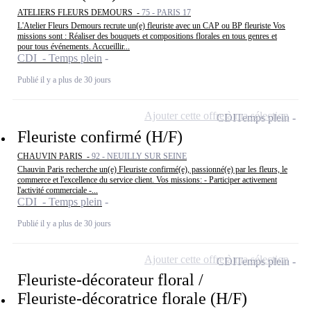
ATELIERS FLEURS DEMOURS -
75 - PARIS 17
L'Atelier Fleurs Demours recrute un(e) fleuriste avec un CAP ou BP fleuriste Vos
missions sont : Réaliser des bouquets et compositions florales en tous genres et
pour tous événements. Accueillir...
CDI - Temps plein
Publié il y a plus de 30 jours
Ajouter cette offre à ma sélection
CDI
Temps plein
Fleuriste confirmé (H/F)
CHAUVIN PARIS -
92 - NEUILLY SUR SEINE
Chauvin Paris recherche un(e) Fleuriste confirmé(e), passionné(e) par les fleurs, le
commerce et l'excellence du service client. Vos missions: - Participer activement
l'activité commerciale -...
CDI - Temps plein
Publié il y a plus de 30 jours
Ajouter cette offre à ma sélection
CDI
Temps plein
Fleuriste-décorateur floral /
Fleuriste-décoratrice florale (H/F)