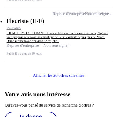
Ajouter cette offre à ma sélection
Reprise d'entreprise
Non renseigné
Fleuriste (H/F)
75 - PARIS
IDÉAL PRIMO ACCÉDANT ! Dans le 12ème arrondissement de Paris, l'Agence
vous propose cette ravissante boutique de fleurs existante depuis plus de 20 ans.
D'une surface totale d'environ 82 m², elle...
Reprise d'entreprise - Non renseigné
Publié il y a plus de 30 jours
Afficher les 20 offres suivantes
Votre avis nous intéresse
Qu'avez-vous pensé du service de recherche d'offres ?