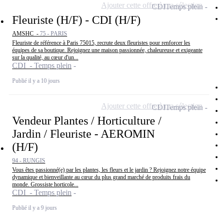
Ajouter cette offre à ma sélection
CDI
Temps plein
Fleuriste (H/F) - CDI (H/F)
AMSHC -
75 - PARIS
Fleuriste de référence à Paris 75015, recrute deux fleuristes pour renforcer les
équipes de sa boutique. Rejoignez une maison passionnée, chaleureuse et exigeante
sur la qualité, au cœur d'un...
CDI - Temps plein
Publié il y a 10 jours
Ajouter cette offre à ma sélection
CDI
Temps plein
Vendeur Plantes / Horticulture /
Jardin / Fleuriste - AEROMIN
(H/F)
94 - RUNGIS
Vous êtes passionné(e) par les plantes, les fleurs et le jardin ? Rejoignez notre équipe
dynamique et bienveillante au cœur du plus grand marché de produits frais du
monde. Grossiste horticole...
CDI - Temps plein
Publié il y a 9 jours