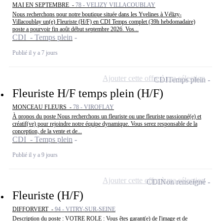
MAI EN SEPTEMBRE -
78 - VELIZY VILLACOUBLAY
Nous recherchons pour notre boutique située dans les Yvelines à Vélizy-
Villacoublay un(e) Fleuriste (H/F) en CDI Temps complet (39h hebdomadaire)
poste a pourvoir fin août début septembre 2026. Vos...
CDI - Temps plein
Publié il y a 7 jours
Ajouter cette offre à ma sélection
CDI
Temps plein
Fleuriste H/F temps plein (H/F)
MONCEAU FLEURS -
78 - VIROFLAY
À propos du poste Nous recherchons un fleuriste ou une fleuriste passionné(e) et
créatif(ve) pour rejoindre notre équipe dynamique. Vous serez responsable de la
conception, de la vente et de...
CDI - Temps plein
Publié il y a 9 jours
Ajouter cette offre à ma sélection
CDI
Non renseigné
Fleuriste (H/F)
DIFFORVERT -
94 - VITRY-SUR-SEINE
Description du poste : VOTRE ROLE : Vous êtes garant(e) de l'image et de