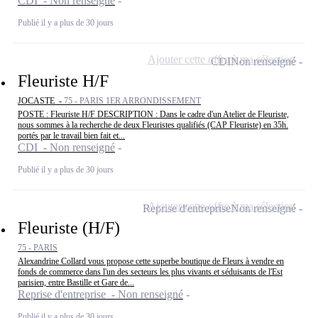
CDI - Non renseigné
Publié il y a plus de 30 jours
Ajouter cette offre à ma sélection
CDI
Non renseigné
Fleuriste H/F
JOCASTE -
75 - PARIS 1ER ARRONDISSEMENT
POSTE : Fleuriste H/F DESCRIPTION : Dans le cadre d'un Atelier de Fleuriste,
nous sommes à la recherche de deux Fleuristes qualifiés (CAP Fleuriste) en 35h.
portés par le travail bien fait et...
CDI - Non renseigné
Publié il y a plus de 30 jours
Ajouter cette offre à ma sélection
Reprise d'entreprise
Non renseigné
Fleuriste (H/F)
75 - PARIS
Alexandrine Collard vous propose cette superbe boutique de Fleurs à vendre en
fonds de commerce dans l'un des secteurs les plus vivants et séduisants de l'Est
parisien, entre Bastille et Gare de...
Reprise d'entreprise - Non renseigné
Publié il y a plus de 30 jours