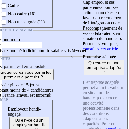
Cap emploi et ses
Cadre
partenaires pour ses
actions concrètes en
Non cadre (16)
faveur du recrutement,
Non renseignée (11)
de l’intégration et de
l’accompagnement de
IRE BRUT MINIMUM
ses collaborateurs en
situation de handicap.
re minimum
Pour en savoir plus,
consultez cet article
.
ssez une périodicité pour le salaire saisi
Entreprise adaptée
NITÉS
Qu'est-ce qu'une
z parmi les 1ers à postuler
entreprise adaptée
?
urquoi serez-vous parmi les
premiers à postuler ?
L'entreprise adaptée
es de plus de 15 jours,
permet à un travailleur
tant moins de 4 candidatures
en situation de
t France Travail est informé)
handicap d'exercer
ICAP
une activité
professionnelle dans
Employeur handi-
des conditions
engagé
adaptées à ses
Qu'est-ce qu'un
capacités. Pour en
employeur handi-
savoir plus,
consultez