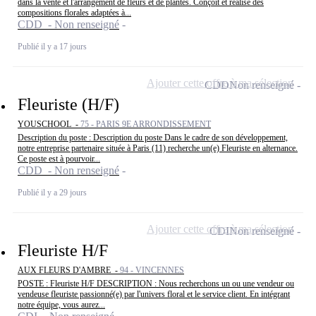
dans la vente et l'arrangement de fleurs et de plantes. Conçoit et réalise des
compositions florales adaptées à...
CDD - Non renseigné
Publié il y a 17 jours
Ajouter cette offre à ma sélection
CDD
Non renseigné
Fleuriste (H/F)
YOUSCHOOL -
75 - PARIS 9E ARRONDISSEMENT
Description du poste : Description du poste Dans le cadre de son développement,
notre entreprise partenaire située à Paris (11) recherche un(e) Fleuriste en alternance.
Ce poste est à pourvoir...
CDD - Non renseigné
Publié il y a 29 jours
Ajouter cette offre à ma sélection
CDI
Non renseigné
Fleuriste H/F
AUX FLEURS D'AMBRE -
94 - VINCENNES
POSTE : Fleuriste H/F DESCRIPTION : Nous recherchons un ou une vendeur ou
vendeuse fleuriste passionné(e) par l'univers floral et le service client. En intégrant
notre équipe, vous aurez...