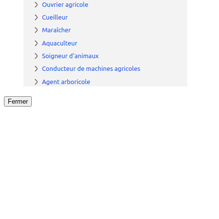
Fermer
Fermer
le détail de l'offre
/
Offre
sur
Offre précéden