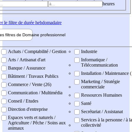
heures
er
le filtre de durée hebdomadaire
les filtres de
Domaine pro
fessionnel
ne professionel
Achats / Comptabilité / Gestion
Industrie
Arts / Artisanat d'art
Informatique /
Télécommunication
Banque / Assurance
Installation / Maintenance (
Bâtiment / Travaux Publics
Marketing / Stratégie
Commerce / Vente (26)
commerciale
Communication / Multimédia
Ressources Humaines
Conseil / Etudes
Santé
Direction d'entreprise
Secrétariat / Assistanat
Espaces verts et naturels /
Services à la personne / à l
Agriculture / Pêche / Soins aux
collectivité
animaux