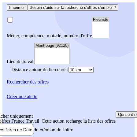
Imprimer
Besoin d'aide sur la recherche d'offres d'emploi ?
Métier, compétence, mot-clé, numéro d'offre
Lieu de travail
Distance autour du lieu choisi
Rechercher
des offres
Créer une alerte
Qui sont n
icher uniquement
 offres France Travail
Cette action recharge la liste des offres
les filtres de
Date de création
de l'offre