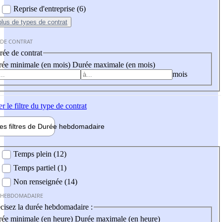
Reprise d'entreprise (6)
plus
de types de contrat
 DE CONTRAT
ée de contrat
ée minimale (en mois)
Durée maximale (en mois)
mois
er
le filtre du type de contrat
les filtres de
Durée hebdo
madaire
 hebdomadaire
Temps plein (12)
Temps partiel (1)
Non renseignée (14)
 HEBDOMADAIRE
cisez la durée hebdomadaire :
ée minimale (en heure)
Durée maximale (en heure)