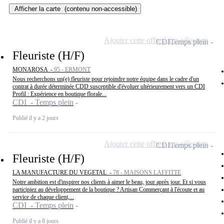
Afficher la carte
(contenu non-accessible)
Ajouter cette offre à ma sélection
CDI
Temps plein
Fleuriste (H/F)
MONAROSA -
95 - ERMONT
Nous recherchons un(e) fleuriste pour rejoindre notre équipe dans le cadre d'un
contrat à durée déterminée CDD susceptible d'évoluer ultérieurement vers un CDI
Profil : Expérience en boutique florale...
CDI - Temps plein
Publié il y a 2 jours
Ajouter cette offre à ma sélection
CDI
Temps plein
Fleuriste (H/F)
LA MANUFACTURE DU VEGETAL -
78 - MAISONS LAFFITTE
Notre ambition est d'inspirer nos clients à aimer le beau, jour après jour. Et si vous
participiez au développement de la boutique ? Artisan Commerçant à l'écoute et au
service de chaque client,...
CDI - Temps plein
Publié il y a 8 jours