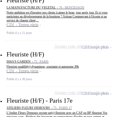
Fleuriste (H/F)
LA MANUFACTURE DU VEGETAL -
78 - MONTESSON
Notre ambition est d'inspirer nos clients à aimer le beau, jour après jour. Et si vous
participiez au développement de la boutique ? Artisan Commerçant à l'écoute et au
service de chaque client,...
CDI - Temps plein
Publié il y a 21 jours
Ajouter cette offre à ma sélection
CDI
Temps plein
Fleuriste (H/F)
ISHA'S GARDEN -
75 - PARIS
Fleuriste qualifié(e) dynamique, souriante et autonome.39h
CDI - Temps plein
Publié il y a 30 jours
Ajouter cette offre à ma sélection
CDI
Temps plein
Fleuriste (H/F) - Paris 17e
ATELIERS FLEURS DEMOURS -
75 - PARIS 17
L'Atelier Fleurs Demours recrute un(e) fleuriste avec un CAP ou BP fleuriste Vos
missions sont : Réaliser des bouquets et compositions florales en tous genres et