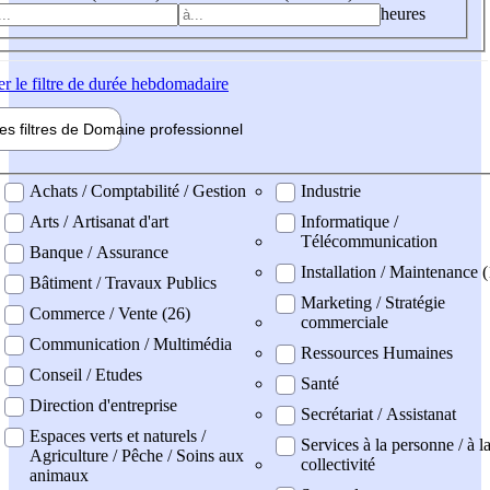
heures
er
le filtre de durée hebdomadaire
les filtres de
Domaine pro
fessionnel
ne professionel
Achats / Comptabilité / Gestion
Industrie
Arts / Artisanat d'art
Informatique /
Télécommunication
Banque / Assurance
Installation / Maintenance (
Bâtiment / Travaux Publics
Marketing / Stratégie
Commerce / Vente (26)
commerciale
Communication / Multimédia
Ressources Humaines
Conseil / Etudes
Santé
Direction d'entreprise
Secrétariat / Assistanat
Espaces verts et naturels /
Services à la personne / à l
Agriculture / Pêche / Soins aux
collectivité
animaux