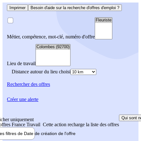
Imprimer
Besoin d'aide sur la recherche d'offres d'emploi ?
Métier, compétence, mot-clé, numéro d'offre
Lieu de travail
Distance autour du lieu choisi
Rechercher
des offres
Créer une alerte
Qui sont n
icher uniquement
 offres France Travail
Cette action recharge la liste des offres
les filtres de
Date de création
de l'offre