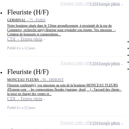
Ajouter cette offre à ma sélection
CDI
Temps plein
Fleuriste (H/F)
GERMINAL -
75 - PARIS
Notre boutique située dans le 15ème arrondissement, à proximité de la rue du
Commerce, recherche un(e) fleuriste pour rejoindre son équipe. Vos missions : -
Création de bouquets et compositions...
CDI - Temps plein
Publié il y a 12 jours
Ajouter cette offre à ma sélection
CDI
Temps plein
Fleuriste (H/F)
MONCEAU FLEURS -
95 - ERMONT
Fleuriste confirmé(e), vos missions au sein de la boutique MONCEAU FLEURS
d'Ermont sont : - les compositions florales (mariage, deuil, ...) - l'accueil des clients -
la prise en charge des ventes et...
CDI - Temps plein
Publié il y a 12 jours
Ajouter cette offre à ma sélection
CDI
Temps plein