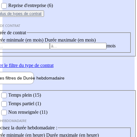
Reprise d'entreprise (6)
plus
de types de contrat
 DE CONTRAT
ée de contrat
ée minimale (en mois)
Durée maximale (en mois)
mois
er
le filtre du type de contrat
les filtres de
Durée hebdo
madaire
 hebdomadaire
Temps plein (15)
Temps partiel (1)
Non renseignée (11)
 HEBDOMADAIRE
cisez la durée hebdomadaire :
ée minimale (en heure)
Durée maximale (en heure)