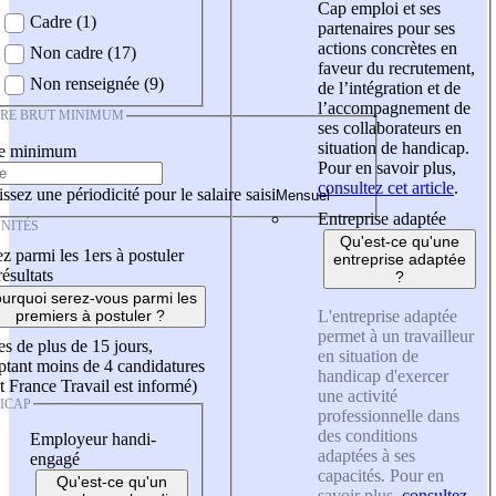
Cap emploi et ses
Cadre (1)
partenaires pour ses
actions concrètes en
Non cadre (17)
faveur du recrutement,
Non renseignée (9)
de l’intégration et de
l’accompagnement de
IRE BRUT MINIMUM
ses collaborateurs en
situation de handicap.
re minimum
Pour en savoir plus,
consultez cet article
.
ssez une périodicité pour le salaire saisi
Entreprise adaptée
NITÉS
Qu'est-ce qu'une
z parmi les 1ers à postuler
entreprise adaptée
résultats
?
urquoi serez-vous parmi les
L'entreprise adaptée
premiers à postuler ?
permet à un travailleur
es de plus de 15 jours,
en situation de
tant moins de 4 candidatures
handicap d'exercer
t France Travail est informé)
une activité
ICAP
professionnelle dans
des conditions
Employeur handi-
adaptées à ses
engagé
capacités. Pour en
Qu'est-ce qu'un
savoir plus,
consultez