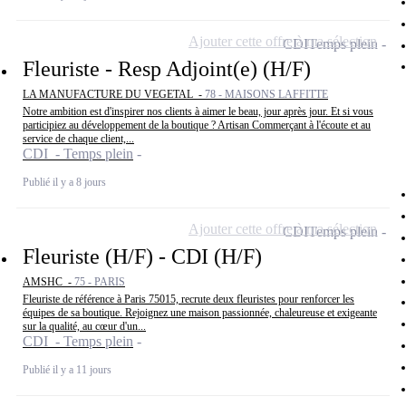
Ajouter cette offre à ma sélection
CDI
Temps plein
Fleuriste - Resp Adjoint(e) (H/F)
LA MANUFACTURE DU VEGETAL -
78 - MAISONS LAFFITTE
Notre ambition est d'inspirer nos clients à aimer le beau, jour après jour. Et si vous
participiez au développement de la boutique ? Artisan Commerçant à l'écoute et au
service de chaque client,...
CDI - Temps plein
Publié il y a 8 jours
Ajouter cette offre à ma sélection
CDI
Temps plein
Fleuriste (H/F) - CDI (H/F)
AMSHC -
75 - PARIS
Fleuriste de référence à Paris 75015, recrute deux fleuristes pour renforcer les
équipes de sa boutique. Rejoignez une maison passionnée, chaleureuse et exigeante
sur la qualité, au cœur d'un...
CDI - Temps plein
Publié il y a 11 jours