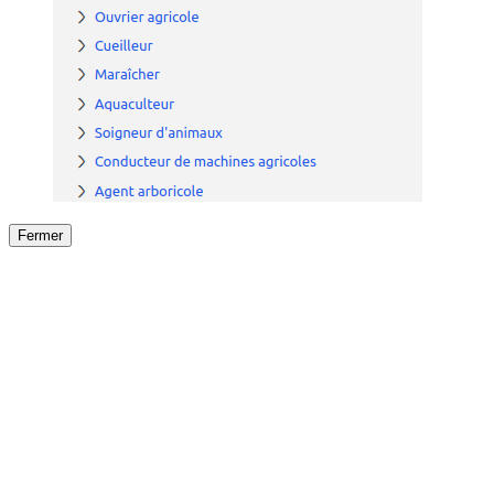
Fermer
Fermer
le détail de l'offre
/
Offre
sur
Offre précéden