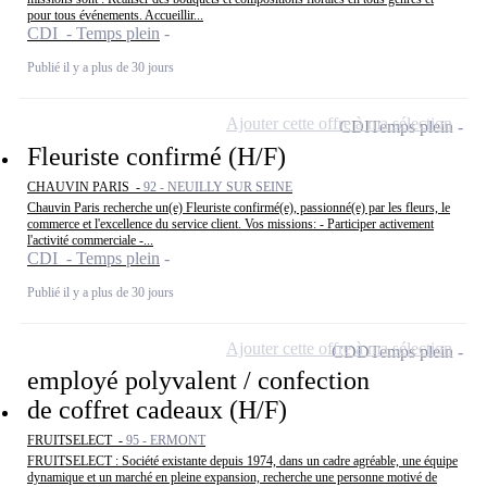
pour tous événements. Accueillir...
CDI - Temps plein
Publié il y a plus de 30 jours
Ajouter cette offre à ma sélection
CDI
Temps plein
Fleuriste confirmé (H/F)
CHAUVIN PARIS -
92 - NEUILLY SUR SEINE
Chauvin Paris recherche un(e) Fleuriste confirmé(e), passionné(e) par les fleurs, le
commerce et l'excellence du service client. Vos missions: - Participer activement
l'activité commerciale -...
CDI - Temps plein
Publié il y a plus de 30 jours
Ajouter cette offre à ma sélection
CDD
Temps plein
employé polyvalent / confection
de coffret cadeaux (H/F)
FRUITSELECT -
95 - ERMONT
FRUITSELECT : Société existante depuis 1974, dans un cadre agréable, une équipe
dynamique et un marché en pleine expansion, recherche une personne motivé de