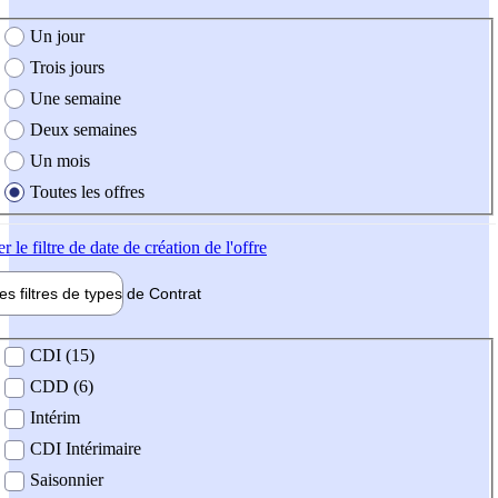
e création de l'offre
Un jour
Trois jours
Une semaine
Deux semaines
Un mois
Toutes les offres
er
le filtre de date de création de l'offre
les filtres de types de
Contrat
de contrat
CDI (15)
CDD (6)
Intérim
CDI Intérimaire
Saisonnier