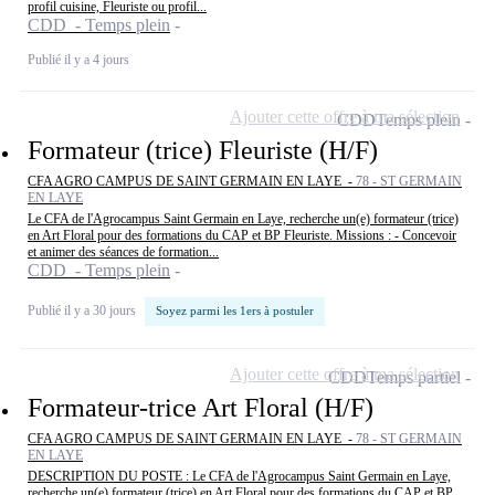
profil cuisine, Fleuriste ou profil...
CDD - Temps plein
Publié il y a 4 jours
Ajouter cette offre à ma sélection
CDD
Temps plein
Formateur (trice) Fleuriste (H/F)
CFA AGRO CAMPUS DE SAINT GERMAIN EN LAYE -
78 - ST GERMAIN
EN LAYE
Le CFA de l'Agrocampus Saint Germain en Laye, recherche un(e) formateur (trice)
en Art Floral pour des formations du CAP et BP Fleuriste. Missions : - Concevoir
et animer des séances de formation...
CDD - Temps plein
Publié il y a 30 jours
Soyez parmi les 1ers à postuler
Ajouter cette offre à ma sélection
CDD
Temps partiel
Formateur-trice Art Floral (H/F)
CFA AGRO CAMPUS DE SAINT GERMAIN EN LAYE -
78 - ST GERMAIN
EN LAYE
DESCRIPTION DU POSTE : Le CFA de l'Agrocampus Saint Germain en Laye,
recherche un(e) formateur (trice) en Art Floral pour des formations du CAP et BP