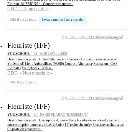
Fleuriste. MISSIONS : - Concevoir et animer...
CDD - Temps partiel
Publié il y a 29 jours
Soyez parmi les 1ers à postuler
Ajouter cette offre à ma sélection
CDD
Non renseigné
Fleuriste (H/F)
YOUSCHOOL -
93 - AUBERVILLIERS
Description du poste : Offre d'alternance - Fleuriste (Formation à distance avec
YouSchool) Lieu : Aubervilliers (93300) Contrat : Alternance Formation : CAP
Fleuriste (YouSchool - 100% à...
CDD - Non renseigné
Publié il y a 30 jours
Ajouter cette offre à ma sélection
CDD
Non renseigné
Fleuriste (H/F)
YOUSCHOOL -
75 - PARIS 9E ARRONDISSEMENT
Description du poste : Description du poste Dans le cadre de son développement,
notre entreprise partenaire située à Paris (11) recherche un(e) Fleuriste en alternance.
Ce poste est à pourvoir...