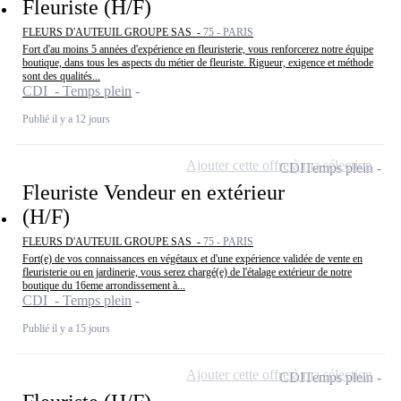
Fleuriste (H/F)
FLEURS D'AUTEUIL GROUPE SAS -
75 - PARIS
Fort d'au moins 5 années d'expérience en fleuristerie, vous renforcerez notre équipe
boutique, dans tous les aspects du métier de fleuriste. Rigueur, exigence et méthode
sont des qualités...
CDI - Temps plein
Publié il y a 12 jours
Ajouter cette offre à ma sélection
CDI
Temps plein
Fleuriste Vendeur en extérieur
(H/F)
FLEURS D'AUTEUIL GROUPE SAS -
75 - PARIS
Fort(e) de vos connaissances en végétaux et d'une expérience validée de vente en
fleuristerie ou en jardinerie, vous serez chargé(e) de l'étalage extérieur de notre
boutique du 16eme arrondissement à...
CDI - Temps plein
Publié il y a 15 jours
Ajouter cette offre à ma sélection
CDI
Temps plein