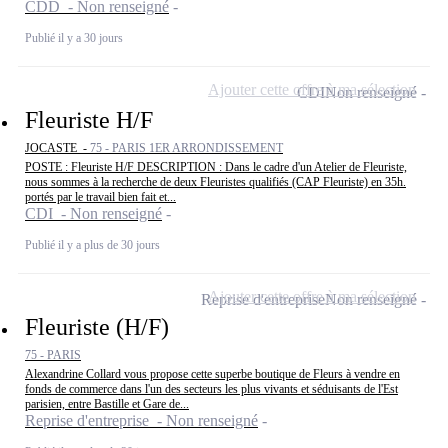
CDD - Non renseigné
Publié il y a 30 jours
Ajouter cette offre à ma sélection
CDI
Non renseigné
Fleuriste H/F
JOCASTE -
75 - PARIS 1ER ARRONDISSEMENT
POSTE : Fleuriste H/F DESCRIPTION : Dans le cadre d'un Atelier de Fleuriste,
nous sommes à la recherche de deux Fleuristes qualifiés (CAP Fleuriste) en 35h.
portés par le travail bien fait et...
CDI - Non renseigné
Publié il y a plus de 30 jours
Ajouter cette offre à ma sélection
Reprise d'entreprise
Non renseigné
Fleuriste (H/F)
75 - PARIS
Alexandrine Collard vous propose cette superbe boutique de Fleurs à vendre en
fonds de commerce dans l'un des secteurs les plus vivants et séduisants de l'Est
parisien, entre Bastille et Gare de...
Reprise d'entreprise - Non renseigné