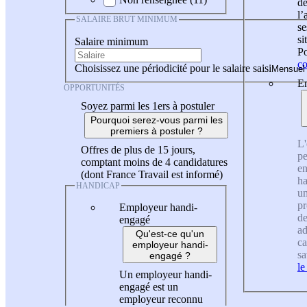
de
l
SALAIRE BRUT MINIMUM
se
si
Salaire minimum
Po
co
Choisissez une périodicité pour le salaire saisi
En
OPPORTUNITÉS
Soyez parmi les 1ers à postuler
Pourquoi serez-vous parmi les
premiers à postuler ?
L'
Offres de plus de 15 jours,
pe
comptant moins de 4 candidatures
en
(dont France Travail est informé)
ha
HANDICAP
un
pr
Employeur handi-
de
engagé
ad
Qu'est-ce qu'un
ca
employeur handi-
sa
engagé ?
le
Un employeur handi-
engagé est un
employeur reconnu