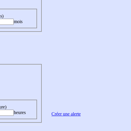
s)
mois
ure)
heures
Créer une alerte