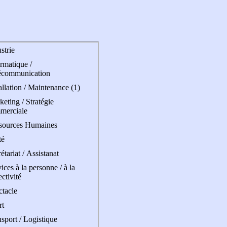
strie
rmatique /
écommunication
allation / Maintenance (1)
eting / Stratégie
merciale
sources Humaines
té
étariat / Assistanat
ices à la personne / à la
ectivité
ctacle
rt
sport / Logistique