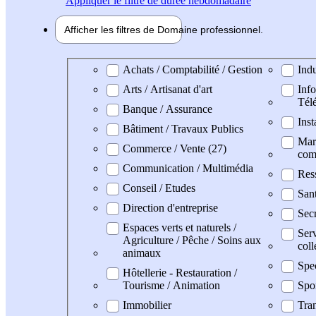
Appliquer
le filtre de durée hebdomadaire
Afficher les filtres de
Domaine pro
fessionnel
Domaine professionel
Achats / Comptabilité / Gestion
Indu
Arts / Artisanat d'art
Info
Tél
Banque / Assurance
Inst
Bâtiment / Travaux Publics
Mark
Commerce / Vente (27)
com
Communication / Multimédia
Res
Conseil / Etudes
San
Direction d'entreprise
Secr
Espaces verts et naturels /
Serv
Agriculture / Pêche / Soins aux
coll
animaux
Spe
Hôtellerie - Restauration /
Tourisme / Animation
Spo
Immobilier
Tran