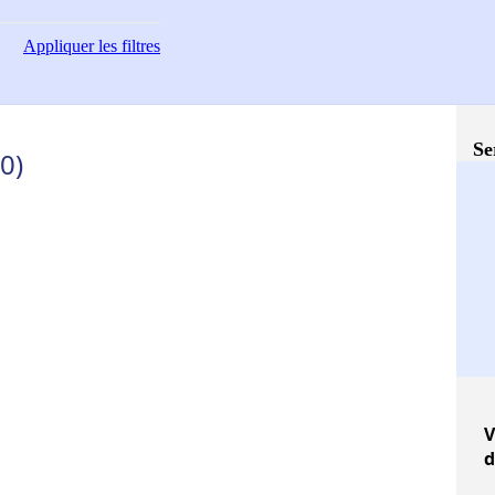
Appliquer
les filtres
Se
0)
V
d