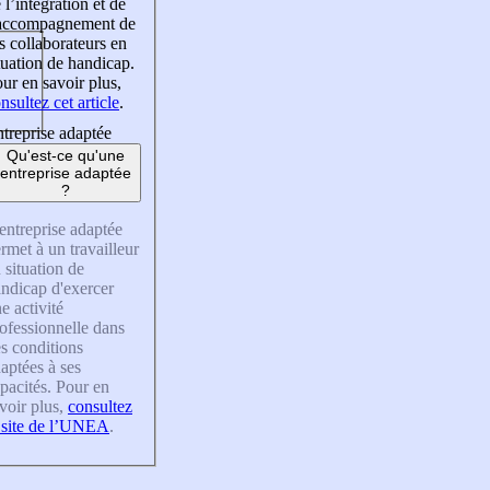
 l’intégration et de
’accompagnement de
s collaborateurs en
tuation de handicap.
ur en savoir plus,
nsultez cet article
.
treprise adaptée
Qu'est-ce qu'une
entreprise adaptée
?
entreprise adaptée
rmet à un travailleur
 situation de
ndicap d'exercer
e activité
ofessionnelle dans
s conditions
aptées à ses
pacités. Pour en
voir plus,
consultez
 site de l’UNEA
.