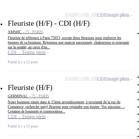
Ajouter cette offre à ma sélection
CDI
Temps plein
Fleuriste (H/F) - CDI (H/F)
AMSHC -
75 - PARIS
Fleuriste de référence à Paris 75015, recrute deux fleuristes pour renforcer les
équipes de sa boutique. Rejoignez une maison passionnée, chaleureuse et exigeante
sur la qualité, au cœur d'un...
CDI - Temps plein
Publié il y a 12 jours
Ajouter cette offre à ma sélection
CDI
Temps plein
Fleuriste (H/F)
GERMINAL -
75 - PARIS
Notre boutique située dans le 15ème arrondissement, à proximité de la rue du
Commerce, recherche un(e) fleuriste pour rejoindre son équipe. Vos missions : -
Création de bouquets et compositions...
CDI - Temps plein
Publié il y a 13 jours