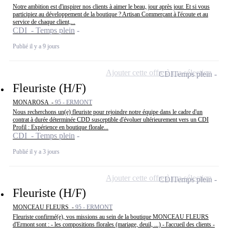
Notre ambition est d'inspirer nos clients à aimer le beau, jour après jour. Et si vous
participiez au développement de la boutique ? Artisan Commerçant à l'écoute et au
service de chaque client,...
CDI - Temps plein
Publié il y a 9 jours
Ajouter cette offre à ma sélection
CDI
Temps plein
Fleuriste (H/F)
MONAROSA -
95 - ERMONT
Nous recherchons un(e) fleuriste pour rejoindre notre équipe dans le cadre d'un
contrat à durée déterminée CDD susceptible d'évoluer ultérieurement vers un CDI
Profil : Expérience en boutique florale...
CDI - Temps plein
Publié il y a 3 jours
Ajouter cette offre à ma sélection
CDI
Temps plein
Fleuriste (H/F)
MONCEAU FLEURS -
95 - ERMONT
Fleuriste confirmé(e), vos missions au sein de la boutique MONCEAU FLEURS
d'Ermont sont : - les compositions florales (mariage, deuil, ...) - l'accueil des clients -