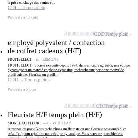
la prise en charge des ventes et...
CDI - Temps plein
Publié il y a 13 jours
Ajouter cette offre à ma sélection
CDD
Temps plein
employé polyvalent / confection
de coffret cadeaux (H/F)
FRUITSELECT -
95 - ERMONT
FRUITSELECT : Société existante depuis 1974, dans un cadre agréable, une équipe
dynamique et un marché en pleine expansion, recherche une personne motivé de
profil cuisine, Fleuriste ou profil...
CDD - Temps plein
Publié il y a 5 jours
Ajouter cette offre à ma sélection
CDI
Temps plein
Fleuriste H/F temps plein (H/F)
MONCEAU FLEURS -
78 - VIROFLAY
À propos du poste Nous recherchons un fleuriste ou une fleuriste passionné(e) et
créatif(ve) pour rejoindre notre équipe dynamique. Vous serez responsable de la