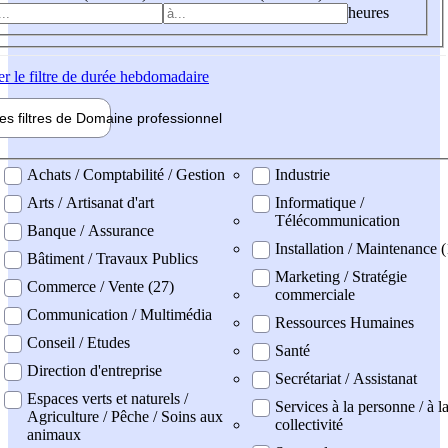
heures
er
le filtre de durée hebdomadaire
les filtres de
Domaine pro
fessionnel
ne professionel
Achats / Comptabilité / Gestion
Industrie
Arts / Artisanat d'art
Informatique /
Télécommunication
Banque / Assurance
Installation / Maintenance (
Bâtiment / Travaux Publics
Marketing / Stratégie
Commerce / Vente (27)
commerciale
Communication / Multimédia
Ressources Humaines
Conseil / Etudes
Santé
Direction d'entreprise
Secrétariat / Assistanat
Espaces verts et naturels /
Services à la personne / à l
Agriculture / Pêche / Soins aux
collectivité
animaux