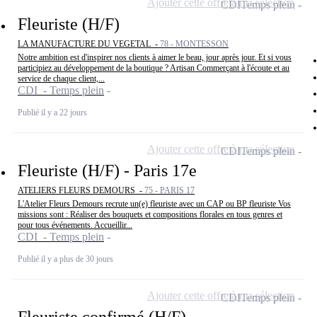
Ajouter cette offre à ma sélection
CDI
Temps plein
Fleuriste (H/F)
LA MANUFACTURE DU VEGETAL -
78 - MONTESSON
Notre ambition est d'inspirer nos clients à aimer le beau, jour après jour. Et si vous
participiez au développement de la boutique ? Artisan Commerçant à l'écoute et au
service de chaque client,...
CDI - Temps plein
Publié il y a 22 jours
Ajouter cette offre à ma sélection
CDI
Temps plein
Fleuriste (H/F) - Paris 17e
ATELIERS FLEURS DEMOURS -
75 - PARIS 17
L'Atelier Fleurs Demours recrute un(e) fleuriste avec un CAP ou BP fleuriste Vos
missions sont : Réaliser des bouquets et compositions florales en tous genres et
pour tous événements. Accueillir...
CDI - Temps plein
Publié il y a plus de 30 jours
Ajouter cette offre à ma sélection
CDI
Temps plein
Fleuriste confirmé (H/F)