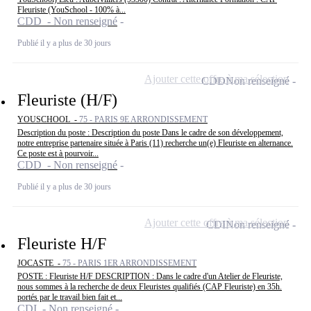
Fleuriste (YouSchool - 100% à...
CDD - Non renseigné
Publié il y a plus de 30 jours
Ajouter cette offre à ma sélection
CDD
Non renseigné
Fleuriste (H/F)
YOUSCHOOL -
75 - PARIS 9E ARRONDISSEMENT
Description du poste : Description du poste Dans le cadre de son développement,
notre entreprise partenaire située à Paris (11) recherche un(e) Fleuriste en alternance.
Ce poste est à pourvoir...
CDD - Non renseigné
Publié il y a plus de 30 jours
Ajouter cette offre à ma sélection
CDI
Non renseigné
Fleuriste H/F
JOCASTE -
75 - PARIS 1ER ARRONDISSEMENT
POSTE : Fleuriste H/F DESCRIPTION : Dans le cadre d'un Atelier de Fleuriste,
nous sommes à la recherche de deux Fleuristes qualifiés (CAP Fleuriste) en 35h.
portés par le travail bien fait et...
CDI - Non renseigné