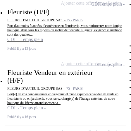
Ajouter cette offre à ma sélection
CDI
Temps plein
Fleuriste (H/F)
FLEURS D'AUTEUIL GROUPE SAS -
75 - PARIS
Fort d'au moins 5 années d'expérience en fleuristerie, vous renforcerez notre équipe
boutique, dans tous les aspects du métier de fleuriste. Rigueur, exigence et méthode
sont des qualités...
CDI - Temps plein
Publié il y a 13 jours
Ajouter cette offre à ma sélection
CDI
Temps plein
Fleuriste Vendeur en extérieur
(H/F)
FLEURS D'AUTEUIL GROUPE SAS -
75 - PARIS
Fort(e) de vos connaissances en végétaux et d'une expérience validée de vente en
fleuristerie ou en jardinerie, vous serez chargé(e) de l'étalage extérieur de notre
boutique du 16eme arrondissement à...
CDI - Temps plein
Publié il y a 16 jours