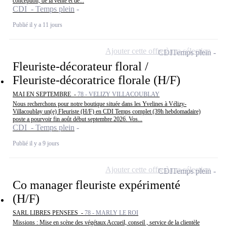
conception, de la vente et de...
CDI - Temps plein
Publié il y a 11 jours
Ajouter cette offre à ma sélection
CDI
Temps plein
Fleuriste-décorateur floral /
Fleuriste-décoratrice florale (H/F)
MAI EN SEPTEMBRE -
78 - VELIZY VILLACOUBLAY
Nous recherchons pour notre boutique située dans les Yvelines à Vélizy-
Villacoublay un(e) Fleuriste (H/F) en CDI Temps complet (39h hebdomadaire)
poste a pourvoir fin août début septembre 2026. Vos...
CDI - Temps plein
Publié il y a 9 jours
Ajouter cette offre à ma sélection
CDI
Temps plein
Co manager fleuriste expérimenté
(H/F)
SARL LIBRES PENSEES -
78 - MARLY LE ROI
Missions : Mise en scène des végétaux Accueil, conseil , service de la clientèle