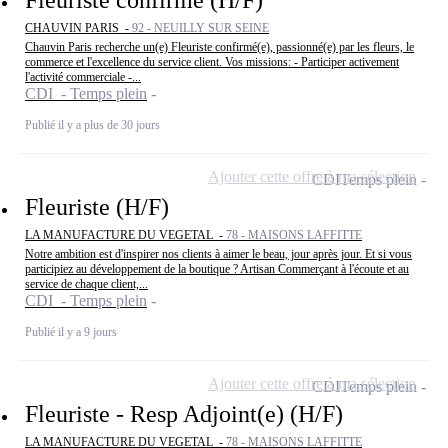
CHAUVIN PARIS -
92 - NEUILLY SUR SEINE
Chauvin Paris recherche un(e) Fleuriste confirmé(e), passionné(e) par les fleurs, le
commerce et l'excellence du service client. Vos missions: - Participer activement
l'activité commerciale -...
CDI - Temps plein
Publié il y a plus de 30 jours
Ajouter cette offre à ma sélection
CDI
Temps plein
Fleuriste (H/F)
LA MANUFACTURE DU VEGETAL -
78 - MAISONS LAFFITTE
Notre ambition est d'inspirer nos clients à aimer le beau, jour après jour. Et si vous
participiez au développement de la boutique ? Artisan Commerçant à l'écoute et au
service de chaque client,...
CDI - Temps plein
Publié il y a 9 jours
Ajouter cette offre à ma sélection
CDI
Temps plein
Fleuriste - Resp Adjoint(e) (H/F)
LA MANUFACTURE DU VEGETAL -
78 - MAISONS LAFFITTE