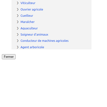
Fermer
Fermer
le détail de l'offre
/
Offre
sur
Offre précéden