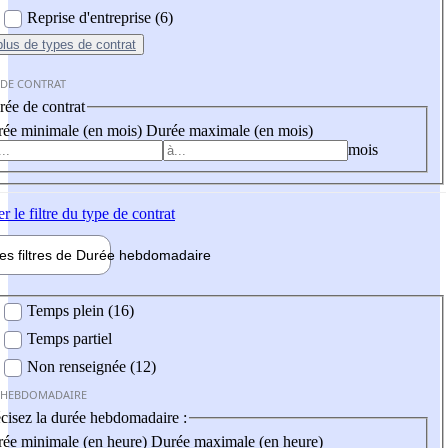
Reprise d'entreprise (6)
plus
de types de contrat
 DE CONTRAT
ée de contrat
ée minimale (en mois)
Durée maximale (en mois)
mois
er
le filtre du type de contrat
les filtres de
Durée hebdo
madaire
 hebdomadaire
Temps plein (16)
Temps partiel
Non renseignée (12)
 HEBDOMADAIRE
cisez la durée hebdomadaire :
ée minimale (en heure)
Durée maximale (en heure)