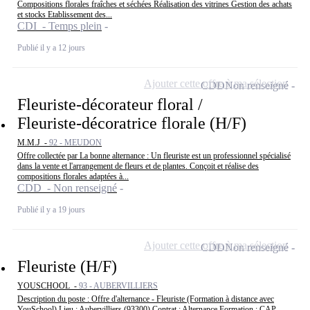
Compositions florales fraîches et séchées Réalisation des vitrines Gestion des achats
et stocks Etablissement des...
CDI - Temps plein
Publié il y a 12 jours
Ajouter cette offre à ma sélection
CDD
Non renseigné
Fleuriste-décorateur floral /
Fleuriste-décoratrice florale (H/F)
M.M.J -
92 - MEUDON
Offre collectée par La bonne alternance : Un fleuriste est un professionnel spécialisé
dans la vente et l'arrangement de fleurs et de plantes. Conçoit et réalise des
compositions florales adaptées à...
CDD - Non renseigné
Publié il y a 19 jours
Ajouter cette offre à ma sélection
CDD
Non renseigné
Fleuriste (H/F)
YOUSCHOOL -
93 - AUBERVILLIERS
Description du poste : Offre d'alternance - Fleuriste (Formation à distance avec
YouSchool) Lieu : Aubervilliers (93300) Contrat : Alternance Formation : CAP