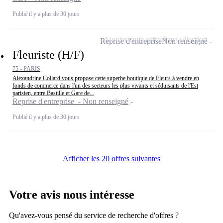
Publié il y a plus de 30 jours
Ajouter cette offre à ma sélection
Reprise d'entreprise
Non renseigné
Fleuriste (H/F)
75 - PARIS
Alexandrine Collard vous propose cette superbe boutique de Fleurs à vendre en
fonds de commerce dans l'un des secteurs les plus vivants et séduisants de l'Est
parisien, entre Bastille et Gare de...
Reprise d'entreprise - Non renseigné
Publié il y a plus de 30 jours
Afficher les 20 offres suivantes
Votre avis nous intéresse
Qu'avez-vous pensé du service de recherche d'offres ?