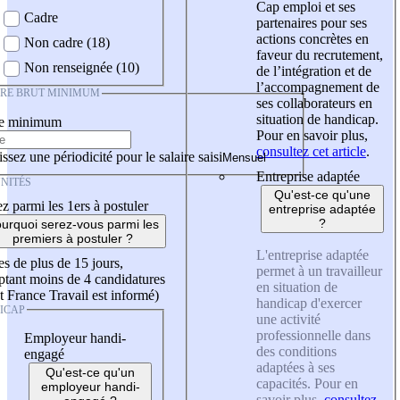
Cap emploi et ses
Cadre
partenaires pour ses
actions concrètes en
Non cadre (18)
faveur du recrutement,
Non renseignée (10)
de l’intégration et de
l’accompagnement de
IRE BRUT MINIMUM
ses collaborateurs en
situation de handicap.
re minimum
Pour en savoir plus,
consultez cet article
.
ssez une périodicité pour le salaire saisi
Entreprise adaptée
NITÉS
Qu'est-ce qu'une
z parmi les 1ers à postuler
entreprise adaptée
?
urquoi serez-vous parmi les
premiers à postuler ?
L'entreprise adaptée
es de plus de 15 jours,
permet à un travailleur
tant moins de 4 candidatures
en situation de
t France Travail est informé)
handicap d'exercer
ICAP
une activité
professionnelle dans
Employeur handi-
des conditions
engagé
adaptées à ses
Qu'est-ce qu'un
capacités. Pour en
employeur handi-
savoir plus,
consultez