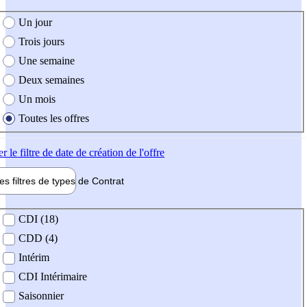
e création de l'offre
Un jour
Trois jours
Une semaine
Deux semaines
Un mois
Toutes les offres
er
le filtre de date de création de l'offre
les filtres de types de
Contrat
de contrat
CDI (18)
CDD (4)
Intérim
CDI Intérimaire
Saisonnier