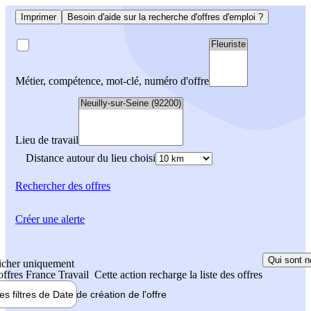
Imprimer
Besoin d'aide sur la recherche d'offres d'emploi ?
Métier, compétence, mot-clé, numéro d'offre
Lieu de travail
Distance autour du lieu choisi
Rechercher
des offres
Créer une alerte
Qui sont n
icher uniquement
 offres France Travail
Cette action recharge la liste des offres
les filtres de
Date de création
de l'offre