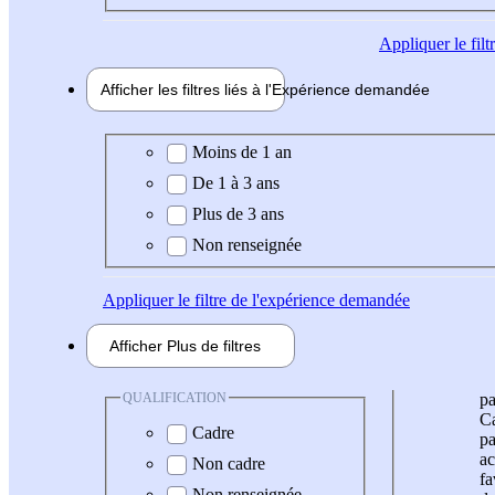
Appliquer
le fil
Afficher les filtres liés à l'
Expérience
demandée
Expérience demandée
Moins de 1 an
De 1 à 3 ans
Plus de 3 ans
Non renseignée
Appliquer
le filtre de l'expérience demandée
Afficher
Plus de
filtres
QUALIFICATION
pa
Ca
Cadre
pa
ac
Non cadre
fa
Non renseignée