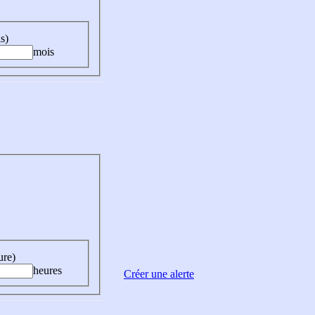
s)
mois
ure)
heures
Créer une alerte