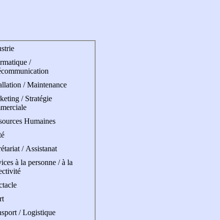
strie
rmatique /
écommunication
allation / Maintenance
eting / Stratégie
merciale
sources Humaines
té
étariat / Assistanat
ices à la personne / à la
ectivité
ctacle
rt
sport / Logistique