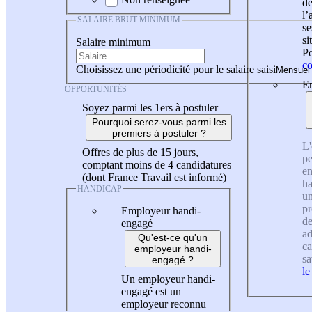
de
l
SALAIRE BRUT MINIMUM
se
si
Salaire minimum
Po
co
Choisissez une périodicité pour le salaire saisi
En
OPPORTUNITÉS
Soyez parmi les 1ers à postuler
Pourquoi serez-vous parmi les
premiers à postuler ?
L'
Offres de plus de 15 jours,
pe
comptant moins de 4 candidatures
en
(dont France Travail est informé)
ha
HANDICAP
un
pr
Employeur handi-
de
engagé
ad
Qu'est-ce qu'un
ca
employeur handi-
sa
engagé ?
le
Un employeur handi-
engagé est un
employeur reconnu