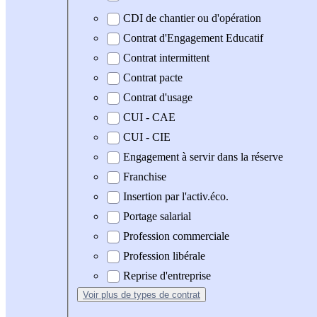
CDI de chantier ou d'opération
Contrat d'Engagement Educatif
Contrat intermittent
Contrat pacte
Contrat d'usage
CUI - CAE
CUI - CIE
Engagement à servir dans la réserve
Franchise
Insertion par l'activ.éco.
Portage salarial
Profession commerciale
Profession libérale
Reprise d'entreprise
Voir plus
de types de contrat