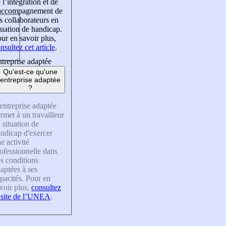
 l’intégration et de
’accompagnement de
s collaborateurs en
tuation de handicap.
ur en savoir plus,
nsultez cet article
.
treprise adaptée
Qu'est-ce qu'une
entreprise adaptée
?
entreprise adaptée
rmet à un travailleur
 situation de
ndicap d'exercer
e activité
ofessionnelle dans
s conditions
aptées à ses
pacités. Pour en
voir plus,
consultez
 site de l’UNEA
.