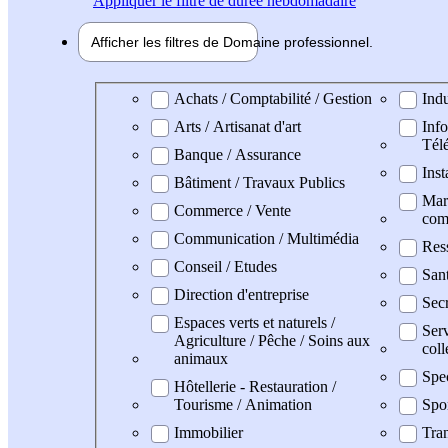
Appliquer
le filtre de durée hebdomadaire
Afficher les filtres de
Domaine pro
fessionnel
Domaine professionel
Achats / Comptabilité / Gestion
Indu
Arts / Artisanat d'art
Info
Tél
Banque / Assurance
Inst
Bâtiment / Travaux Publics
Mark
Commerce / Vente
com
Communication / Multimédia
Res
Conseil / Etudes
San
Direction d'entreprise
Secr
Espaces verts et naturels /
Serv
Agriculture / Pêche / Soins aux
coll
animaux
Spe
Hôtellerie - Restauration /
Tourisme / Animation
Spo
Immobilier
Tran