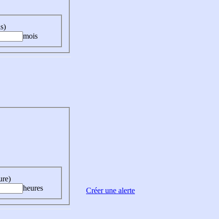
s)
mois
ure)
heures
Créer une alerte