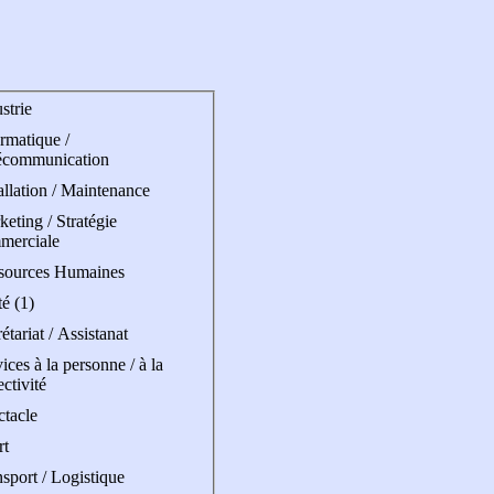
strie
rmatique /
écommunication
allation / Maintenance
eting / Stratégie
merciale
sources Humaines
é (1)
étariat / Assistanat
ices à la personne / à la
ectivité
ctacle
rt
sport / Logistique