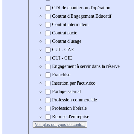
CDI de chantier ou d'opération
Contrat d'Engagement Educatif
Contrat intermittent
Contrat pacte
Contrat d'usage
CUI - CAE
CUI - CIE
Engagement à servir dans la réserve
Franchise
Insertion par l'activ.éco.
Portage salarial
Profession commerciale
Profession libérale
Reprise d'entreprise
Voir plus
de types de contrat