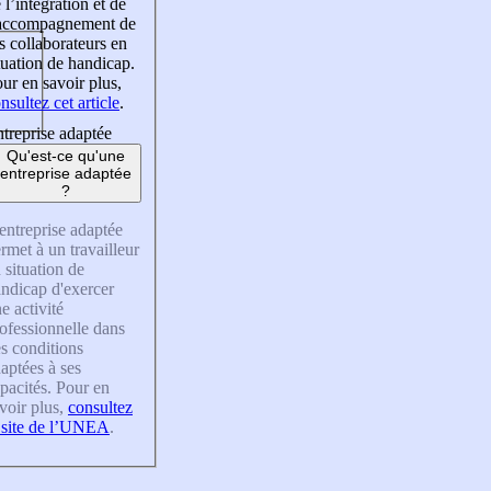
 l’intégration et de
’accompagnement de
s collaborateurs en
tuation de handicap.
ur en savoir plus,
nsultez cet article
.
treprise adaptée
Qu'est-ce qu'une
entreprise adaptée
?
entreprise adaptée
rmet à un travailleur
 situation de
ndicap d'exercer
e activité
ofessionnelle dans
s conditions
aptées à ses
pacités. Pour en
voir plus,
consultez
 site de l’UNEA
.