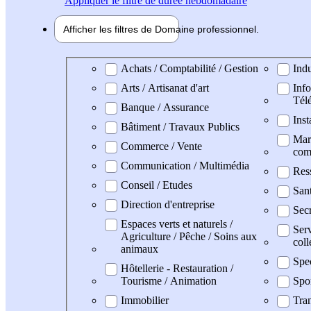
Appliquer
le filtre de durée hebdomadaire
Afficher les filtres de
Domaine pro
fessionnel
Domaine professionel
Achats / Comptabilité / Gestion
Indu
Arts / Artisanat d'art
Info
Tél
Banque / Assurance
Inst
Bâtiment / Travaux Publics
Mark
Commerce / Vente
com
Communication / Multimédia
Res
Conseil / Etudes
Sant
Direction d'entreprise
Secr
Espaces verts et naturels /
Serv
Agriculture / Pêche / Soins aux
coll
animaux
Spe
Hôtellerie - Restauration /
Tourisme / Animation
Spo
Immobilier
Tran