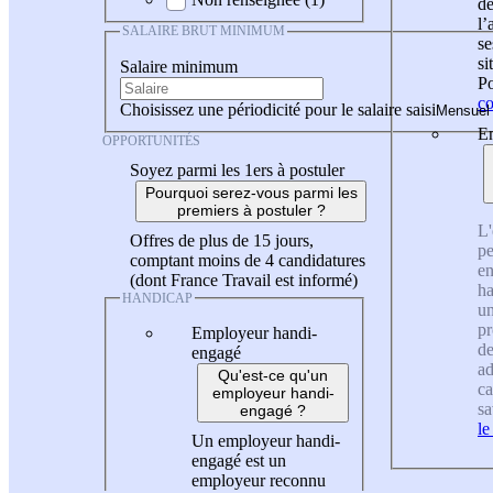
de
l
SALAIRE BRUT MINIMUM
se
si
Salaire minimum
Po
co
Choisissez une périodicité pour le salaire saisi
En
OPPORTUNITÉS
Soyez parmi les 1ers à postuler
Pourquoi serez-vous parmi les
premiers à postuler ?
L'
Offres de plus de 15 jours,
pe
comptant moins de 4 candidatures
en
(dont France Travail est informé)
ha
HANDICAP
un
pr
Employeur handi-
de
engagé
ad
Qu'est-ce qu'un
ca
employeur handi-
sa
engagé ?
le
Un employeur handi-
engagé est un
employeur reconnu