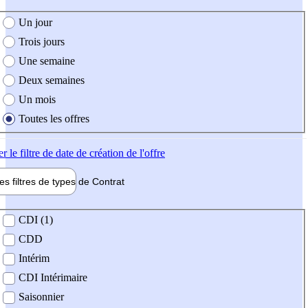
e création de l'offre
Un jour
Trois jours
Une semaine
Deux semaines
Un mois
Toutes les offres
er
le filtre de date de création de l'offre
les filtres de types de
Contrat
de contrat
CDI (1)
CDD
Intérim
CDI Intérimaire
Saisonnier