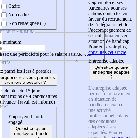
Cap emploi et ses
Cadre
partenaires pour ses
actions concrètes en
Non cadre
faveur du recrutement,
Non renseignée (1)
de l’intégration et de
l’accompagnement de
IRE BRUT MINIMUM
ses collaborateurs en
situation de handicap.
re minimum
Pour en savoir plus,
consultez cet article
.
ssez une périodicité pour le salaire saisi
Entreprise adaptée
NITÉS
Qu'est-ce qu'une
z parmi les 1ers à postuler
entreprise adaptée
?
urquoi serez-vous parmi les
premiers à postuler ?
L'entreprise adaptée
es de plus de 15 jours,
permet à un travailleur
tant moins de 4 candidatures
en situation de
t France Travail est informé)
handicap d'exercer
ICAP
une activité
professionnelle dans
Employeur handi-
des conditions
engagé
adaptées à ses
Qu'est-ce qu'un
capacités. Pour en
employeur handi-
savoir plus,
consultez