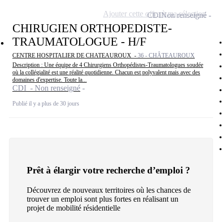
Ajouter cette offre à ma sélection
CDI
Non renseigné
CHIRUGIEN ORTHOPEDISTE-
TRAUMATOLOGUE - H/F
CENTRE HOSPITALIER DE CHATEAUROUX -
36 - CHÂTEAUROUX
Description : Une équipe de 4 Chirurgiens Orthopédistes-Traumatologues soudée
où la collégialité est une réalité quotidienne. Chacun est polyvalent mais avec des
domaines d'expertise. Toute la...
CDI - Non renseigné
Publié il y a plus de 30 jours
Prêt à élargir votre recherche d’emploi ?
Découvrez de nouveaux territoires où les chances de
trouver un emploi sont plus fortes en réalisant un
projet de mobilité résidentielle