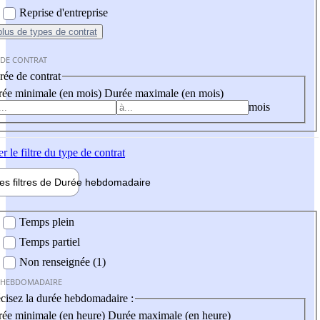
Reprise d'entreprise
plus
de types de contrat
 DE CONTRAT
ée de contrat
ée minimale (en mois)
Durée maximale (en mois)
mois
er
le filtre du type de contrat
les filtres de
Durée hebdo
madaire
 hebdomadaire
Temps plein
Temps partiel
Non renseignée (1)
 HEBDOMADAIRE
cisez la durée hebdomadaire :
ée minimale (en heure)
Durée maximale (en heure)