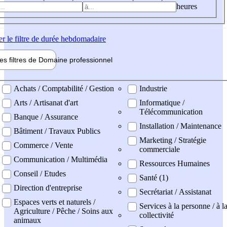
heures
er
le filtre de durée hebdomadaire
les filtres de
Domaine pro
fessionnel
ne professionel
Achats / Comptabilité / Gestion
Industrie
Arts / Artisanat d'art
Informatique /
Télécommunication
Banque / Assurance
Installation / Maintenance
Bâtiment / Travaux Publics
Marketing / Stratégie
Commerce / Vente
commerciale
Communication / Multimédia
Ressources Humaines
Conseil / Etudes
Santé (1)
Direction d'entreprise
Secrétariat / Assistanat
Espaces verts et naturels /
Services à la personne / à l
Agriculture / Pêche / Soins aux
collectivité
animaux