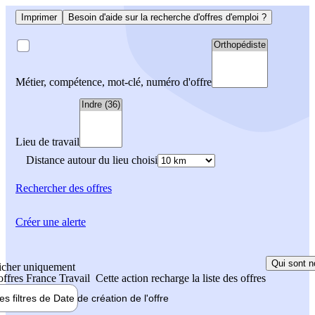
Imprimer
Besoin d'aide sur la recherche d'offres d'emploi ?
Métier, compétence, mot-clé, numéro d'offre
Lieu de travail
Distance autour du lieu choisi
Rechercher
des offres
Créer une alerte
Qui sont n
icher uniquement
 offres France Travail
Cette action recharge la liste des offres
les filtres de
Date de création
de l'offre