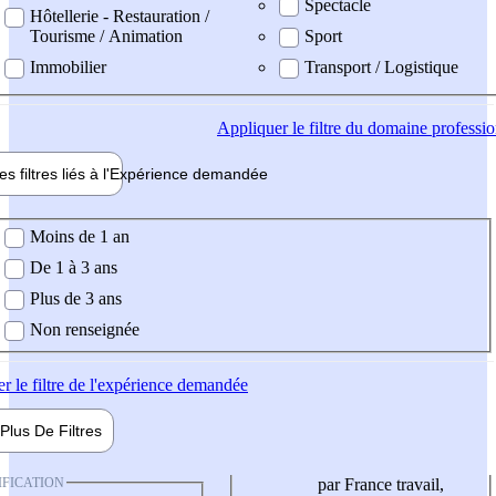
Spectacle
Hôtellerie - Restauration /
Tourisme / Animation
Sport
Immobilier
Transport / Logistique
Appliquer
le filtre du domaine professi
es filtres liés à l'
Expérience
demandée
ience demandée
Moins de 1 an
De 1 à 3 ans
Plus de 3 ans
Non renseignée
er
le filtre de l'expérience demandée
Plus De
Filtres
IFICATION
par France travail,