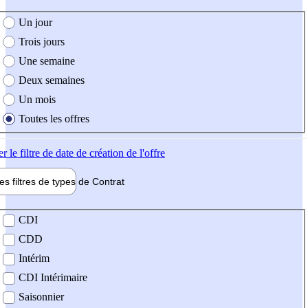
e création de l'offre
Un jour
Trois jours
Une semaine
Deux semaines
Un mois
Toutes les offres
er
le filtre de date de création de l'offre
les filtres de types de
Contrat
de contrat
CDI
CDD
Intérim
CDI Intérimaire
Saisonnier