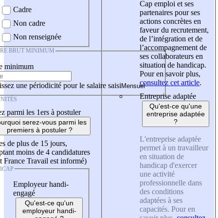
Cap emploi et ses
Cadre
partenaires pour ses
actions concrètes en
Non cadre
faveur du recrutement,
Non renseignée
de l’intégration et de
l’accompagnement de
IRE BRUT MINIMUM
ses collaborateurs en
situation de handicap.
re minimum
Pour en savoir plus,
consultez cet article
.
ssez une périodicité pour le salaire saisi
Entreprise adaptée
NITÉS
Qu'est-ce qu'une
z parmi les 1ers à postuler
entreprise adaptée
?
urquoi serez-vous parmi les
premiers à postuler ?
L'entreprise adaptée
es de plus de 15 jours,
permet à un travailleur
tant moins de 4 candidatures
en situation de
t France Travail est informé)
handicap d'exercer
ICAP
une activité
professionnelle dans
Employeur handi-
des conditions
engagé
adaptées à ses
Qu'est-ce qu'un
capacités. Pour en
employeur handi-
savoir plus,
consultez