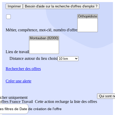
Imprimer
Besoin d'aide sur la recherche d'offres d'emploi ?
Métier, compétence, mot-clé, numéro d'offre
Lieu de travail
Distance autour du lieu choisi
Rechercher
des offres
Créer une alerte
Qui sont n
icher uniquement
 offres France Travail
Cette action recharge la liste des offres
les filtres de
Date de création
de l'offre