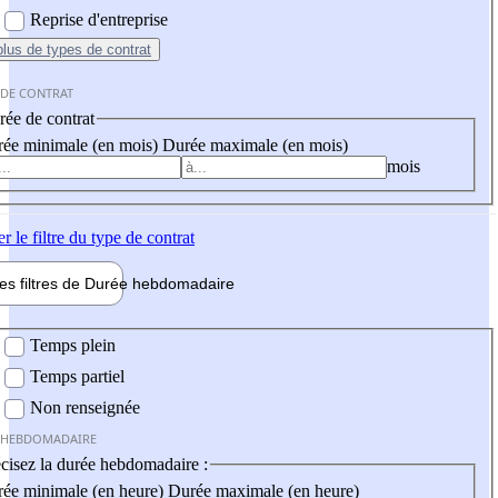
Reprise d'entreprise
plus
de types de contrat
 DE CONTRAT
ée de contrat
ée minimale (en mois)
Durée maximale (en mois)
mois
er
le filtre du type de contrat
les filtres de
Durée hebdo
madaire
 hebdomadaire
Temps plein
Temps partiel
Non renseignée
 HEBDOMADAIRE
cisez la durée hebdomadaire :
ée minimale (en heure)
Durée maximale (en heure)