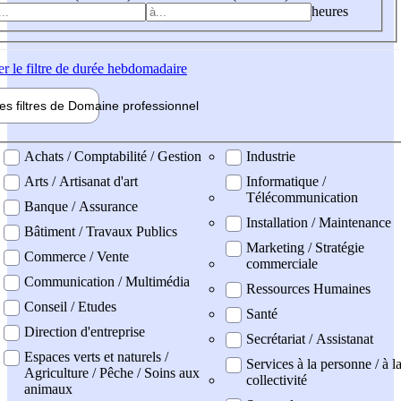
heures
er
le filtre de durée hebdomadaire
les filtres de
Domaine pro
fessionnel
ne professionel
Achats / Comptabilité / Gestion
Industrie
Arts / Artisanat d'art
Informatique /
Télécommunication
Banque / Assurance
Installation / Maintenance
Bâtiment / Travaux Publics
Marketing / Stratégie
Commerce / Vente
commerciale
Communication / Multimédia
Ressources Humaines
Conseil / Etudes
Santé
Direction d'entreprise
Secrétariat / Assistanat
Espaces verts et naturels /
Services à la personne / à l
Agriculture / Pêche / Soins aux
collectivité
animaux