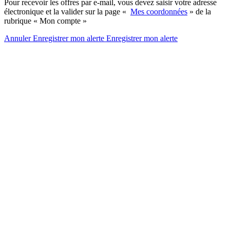
Pour recevoir les offres par e-mail, vous devez saisir votre adresse
électronique et la valider sur la page «
Mes coordonnées
» de la
rubrique « Mon compte »
Annuler
Enregistrer mon alerte
Enregistrer
mon alerte