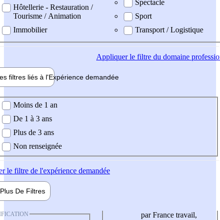
Spectacle
Hôtellerie - Restauration /
Tourisme / Animation
Sport
Immobilier
Transport / Logistique
Appliquer
le filtre du domaine professi
es filtres liés à l'
Expérience
demandée
ience demandée
Moins de 1 an
De 1 à 3 ans
Plus de 3 ans
Non renseignée
er
le filtre de l'expérience demandée
Plus De
Filtres
IFICATION
par France travail,