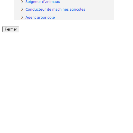
Fermer
Fermer
le détail de l'offre
/
Offre
sur
Offre précéden