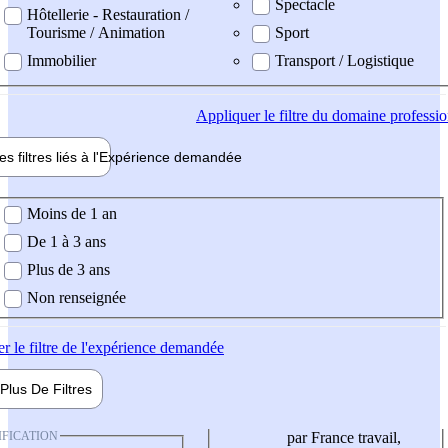
Spectacle
Hôtellerie - Restauration /
Tourisme / Animation
Sport
Immobilier
Transport / Logistique
Appliquer
le filtre du domaine professi
es filtres liés à l'
Expérience
demandée
ience demandée
Moins de 1 an
De 1 à 3 ans
Plus de 3 ans
Non renseignée
er
le filtre de l'expérience demandée
Plus De
Filtres
IFICATION
par France travail,