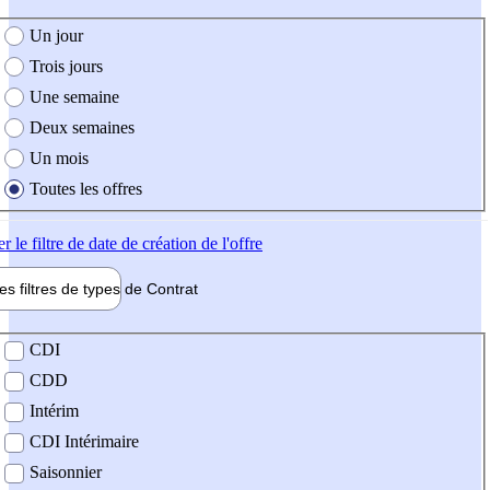
e création de l'offre
Un jour
Trois jours
Une semaine
Deux semaines
Un mois
Toutes les offres
er
le filtre de date de création de l'offre
les filtres de types de
Contrat
de contrat
CDI
CDD
Intérim
CDI Intérimaire
Saisonnier