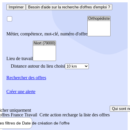
Imprimer
Besoin d'aide sur la recherche d'offres d'emploi ?
Métier, compétence, mot-clé, numéro d'offre
Lieu de travail
Distance autour du lieu choisi
Rechercher
des offres
Créer une alerte
Qui sont n
icher uniquement
 offres France Travail
Cette action recharge la liste des offres
les filtres de
Date de création
de l'offre