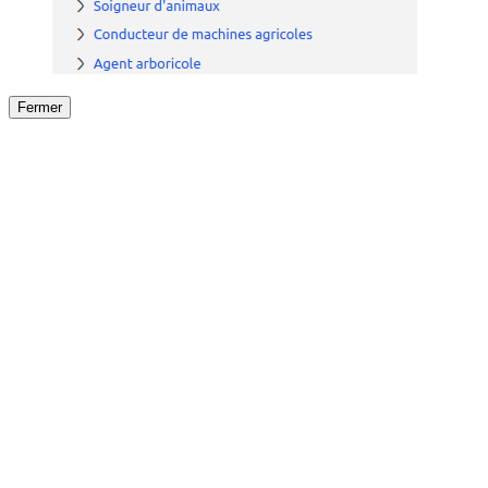
Fermer
Fermer
le détail de l'offre
/
Offre
sur
Offre précéden