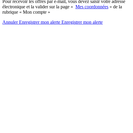
Pour recevoir les offres par e-mail, vous devez saisir votre adresse
électronique et la valider sur la page «
Mes coordonnées
» de la
rubrique « Mon compte »
Annuler
Enregistrer mon alerte
Enregistrer
mon alerte