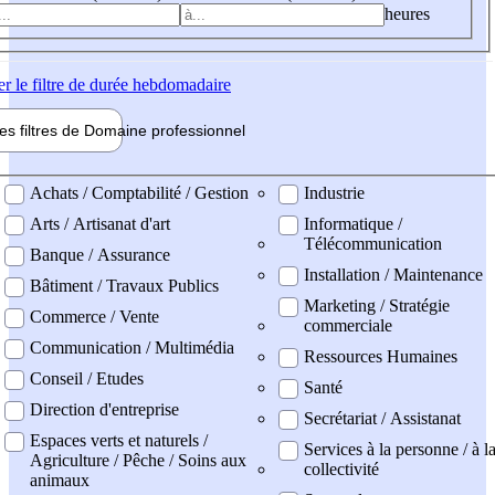
heures
er
le filtre de durée hebdomadaire
les filtres de
Domaine pro
fessionnel
ne professionel
Achats / Comptabilité / Gestion
Industrie
Arts / Artisanat d'art
Informatique /
Télécommunication
Banque / Assurance
Installation / Maintenance
Bâtiment / Travaux Publics
Marketing / Stratégie
Commerce / Vente
commerciale
Communication / Multimédia
Ressources Humaines
Conseil / Etudes
Santé
Direction d'entreprise
Secrétariat / Assistanat
Espaces verts et naturels /
Services à la personne / à l
Agriculture / Pêche / Soins aux
collectivité
animaux