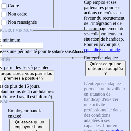
Cap emploi et ses
Cadre
partenaires pour ses
actions concrètes en
Non cadre
faveur du recrutement,
Non renseignée
de l’intégration et de
l’accompagnement de
IRE BRUT MINIMUM
ses collaborateurs en
situation de handicap.
re minimum
Pour en savoir plus,
consultez cet article
.
ssez une périodicité pour le salaire saisi
Entreprise adaptée
NITÉS
Qu'est-ce qu'une
z parmi les 1ers à postuler
entreprise adaptée
?
urquoi serez-vous parmi les
premiers à postuler ?
L'entreprise adaptée
es de plus de 15 jours,
permet à un travailleur
tant moins de 4 candidatures
en situation de
t France Travail est informé)
handicap d'exercer
ICAP
une activité
professionnelle dans
Employeur handi-
des conditions
engagé
adaptées à ses
Qu'est-ce qu'un
capacités. Pour en
employeur handi-
savoir plus,
consultez