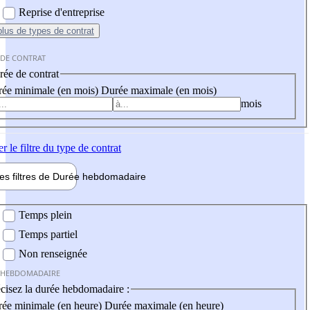
Reprise d'entreprise
plus
de types de contrat
 DE CONTRAT
ée de contrat
ée minimale (en mois)
Durée maximale (en mois)
mois
er
le filtre du type de contrat
les filtres de
Durée hebdo
madaire
 hebdomadaire
Temps plein
Temps partiel
Non renseignée
 HEBDOMADAIRE
cisez la durée hebdomadaire :
ée minimale (en heure)
Durée maximale (en heure)