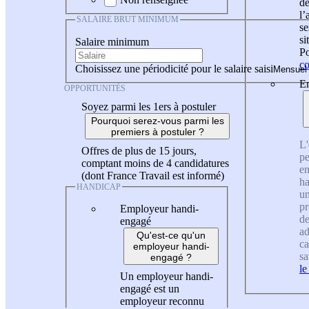
de
l
SALAIRE BRUT MINIMUM
se
si
Salaire minimum
Po
co
Choisissez une périodicité pour le salaire saisi
En
OPPORTUNITÉS
Soyez parmi les 1ers à postuler
Pourquoi serez-vous parmi les
premiers à postuler ?
L'
Offres de plus de 15 jours,
pe
comptant moins de 4 candidatures
en
(dont France Travail est informé)
ha
HANDICAP
un
pr
Employeur handi-
de
engagé
ad
Qu'est-ce qu'un
ca
employeur handi-
sa
engagé ?
le
Un employeur handi-
engagé est un
employeur reconnu