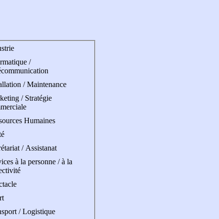
strie
rmatique /
écommunication
allation / Maintenance
eting / Stratégie
merciale
sources Humaines
té
étariat / Assistanat
ices à la personne / à la
ectivité
ctacle
rt
sport / Logistique