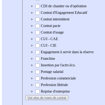
CDI de chantier ou d'opération
Contrat d'Engagement Educatif
Contrat intermittent
Contrat pacte
Contrat d'usage
CUI - CAE
CUI - CIE
Engagement à servir dans la réserve
Franchise
Insertion par l'activ.éco.
Portage salarial
Profession commerciale
Profession libérale
Reprise d'entreprise
Voir plus
de types de contrat