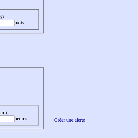
s)
mois
ure)
heures
Créer une alerte