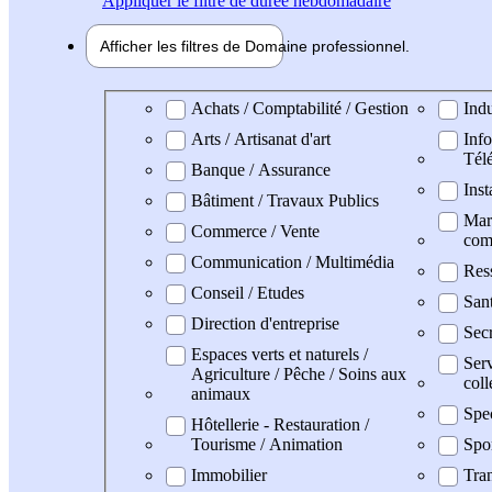
Appliquer
le filtre de durée hebdomadaire
Afficher les filtres de
Domaine pro
fessionnel
Domaine professionel
Achats / Comptabilité / Gestion
Indu
Arts / Artisanat d'art
Info
Tél
Banque / Assurance
Inst
Bâtiment / Travaux Publics
Mark
Commerce / Vente
com
Communication / Multimédia
Res
Conseil / Etudes
San
Direction d'entreprise
Secr
Espaces verts et naturels /
Serv
Agriculture / Pêche / Soins aux
coll
animaux
Spe
Hôtellerie - Restauration /
Tourisme / Animation
Spo
Immobilier
Tran