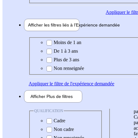
Appliquer
le fil
Afficher les filtres liés à l'
Expérience
demandée
Expérience demandée
Moins de 1 an
De 1 à 3 ans
Plus de 3 ans
Non renseignée
Appliquer
le filtre de l'expérience demandée
Afficher
Plus de
filtres
QUALIFICATION
pa
Ca
Cadre
pa
ac
Non cadre
fa
Non renseignée