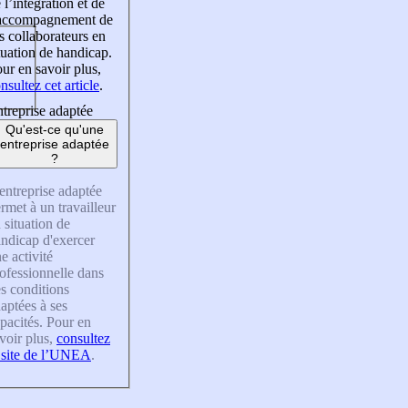
 l’intégration et de
’accompagnement de
s collaborateurs en
tuation de handicap.
ur en savoir plus,
nsultez cet article
.
treprise adaptée
Qu'est-ce qu'une
entreprise adaptée
?
entreprise adaptée
rmet à un travailleur
 situation de
ndicap d'exercer
e activité
ofessionnelle dans
s conditions
aptées à ses
pacités. Pour en
voir plus,
consultez
 site de l’UNEA
.