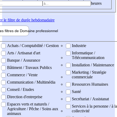
heures
er
le filtre de durée hebdomadaire
les filtres de
Domaine pro
fessionnel
ne professionel
Achats / Comptabilité / Gestion
Industrie
Arts / Artisanat d'art
Informatique /
Télécommunication
Banque / Assurance
Installation / Maintenance
Bâtiment / Travaux Publics
Marketing / Stratégie
Commerce / Vente
commerciale
Communication / Multimédia
Ressources Humaines
Conseil / Etudes
Santé
Direction d'entreprise
Secrétariat / Assistanat
Espaces verts et naturels /
Services à la personne / à l
Agriculture / Pêche / Soins aux
collectivité
animaux