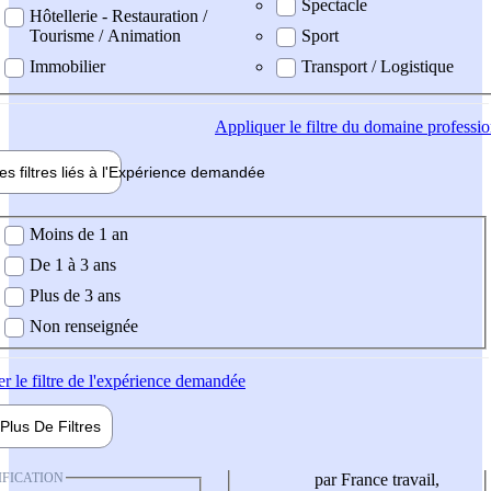
Spectacle
Hôtellerie - Restauration /
Tourisme / Animation
Sport
Immobilier
Transport / Logistique
Appliquer
le filtre du domaine professi
es filtres liés à l'
Expérience
demandée
ience demandée
Moins de 1 an
De 1 à 3 ans
Plus de 3 ans
Non renseignée
er
le filtre de l'expérience demandée
Plus De
Filtres
IFICATION
par France travail,