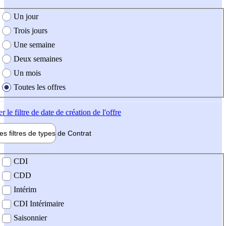
e création de l'offre
Un jour
Trois jours
Une semaine
Deux semaines
Un mois
Toutes les offres
er
le filtre de date de création de l'offre
les filtres de types de
Contrat
de contrat
CDI
CDD
Intérim
CDI Intérimaire
Saisonnier