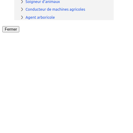
Fermer
Fermer
le détail de l'offre
/
Offre
sur
Offre précéden