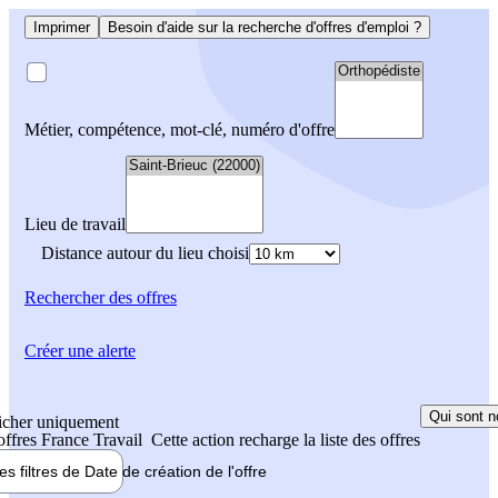
Imprimer
Besoin d'aide sur la recherche d'offres d'emploi ?
Métier, compétence, mot-clé, numéro d'offre
Lieu de travail
Distance autour du lieu choisi
Rechercher
des offres
Créer une alerte
Qui sont n
icher uniquement
 offres France Travail
Cette action recharge la liste des offres
les filtres de
Date de création
de l'offre