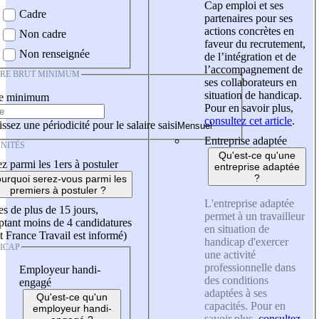
Cap emploi et ses
Cadre
partenaires pour ses
actions concrètes en
Non cadre
faveur du recrutement,
Non renseignée
de l’intégration et de
l’accompagnement de
IRE BRUT MINIMUM
ses collaborateurs en
situation de handicap.
re minimum
Pour en savoir plus,
consultez cet article
.
ssez une périodicité pour le salaire saisi
Entreprise adaptée
NITÉS
Qu'est-ce qu'une
z parmi les 1ers à postuler
entreprise adaptée
?
urquoi serez-vous parmi les
premiers à postuler ?
L'entreprise adaptée
es de plus de 15 jours,
permet à un travailleur
tant moins de 4 candidatures
en situation de
t France Travail est informé)
handicap d'exercer
ICAP
une activité
professionnelle dans
Employeur handi-
des conditions
engagé
adaptées à ses
Qu'est-ce qu'un
capacités. Pour en
employeur handi-
savoir plus,
consultez