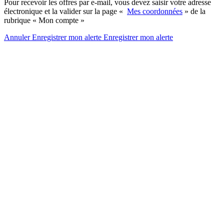
Pour recevoir les offres par e-mail, vous devez saisir votre adresse
électronique et la valider sur la page «
Mes coordonnées
» de la
rubrique « Mon compte »
Annuler
Enregistrer mon alerte
Enregistrer
mon alerte