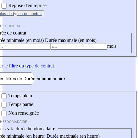
Reprise d'entreprise
plus
de types de contrat
 DE CONTRAT
ée de contrat
ée minimale (en mois)
Durée maximale (en mois)
mois
er
le filtre du type de contrat
les filtres de
Durée hebdo
madaire
 hebdomadaire
Temps plein
Temps partiel
Non renseignée
 HEBDOMADAIRE
cisez la durée hebdomadaire :
ée minimale (en heure)
Durée maximale (en heure)